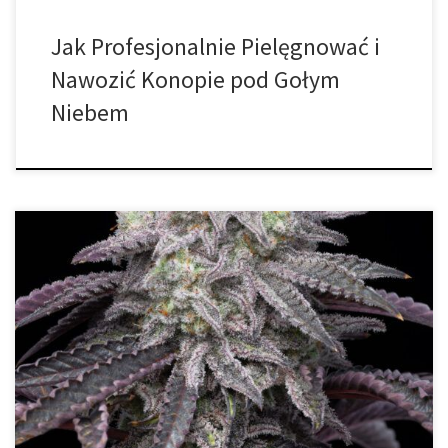
Jak Profesjonalnie Pielęgnować i
Nawozić Konopie pod Gołym
Niebem
Opanowanie techniki przycinania konopi jest jednym z filarów
sukcesu w uprawie tych roślin, niezależnie od skali produkcji.
Świadome i celowe usuwanie liści, pędów oraz odrostów
pozwala nie tylko poprawić strukturę roślin, ale również zwiększyć
jakość i wielkość zbiorów dzięki optymalizacji procesów
fotosyntezy, wentylacji oraz dystrybucji składników pokarmowych.
Korzyści wynikające z […]