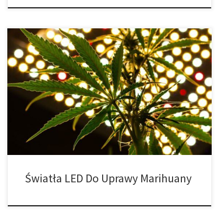
Jeśli jesteś gotowy, aby podnieść poziom uprawy marihuany,
czas rozważyć oświetlenie LED. Te nowoczesne cuda szybko stały
się najlepszym wyborem dla ogrodników domowych i to z
dobrego powodu. Oferują pełne spektrum światła, które wspiera
każdy etap wzrostu — od siewki do kwitnienia — i
zrewolucjonizowały sposób, w jaki uprawiamy marihuanę. […]
Światła LED Do Uprawy Marihuany