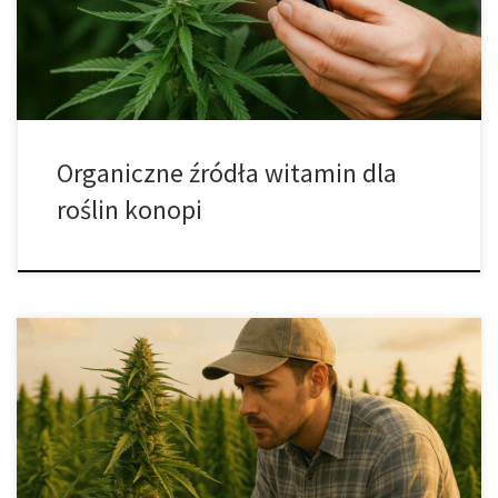
zapotrzebowania na świeże produkty, ta metoda stanowi realną
alternatywę dla tradycyjnego rolnictwa. Jednak to, […]
Organiczne źródła witamin dla
roślin konopi
Stymulatory korzeni – naturalny sposób na zdrowe rośliny i
większe plony Każdy ogrodnik, niezależnie od tego, czy uprawia
rośliny w tradycyjnej glebie, czy w systemie hydroponicznym, wie,
jak kluczową rolę w rozwoju roślin odgrywa azot. To właśnie on
odpowiada za bujny wzrost, soczystą zieleń liści i wysoką