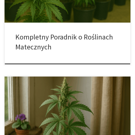
sadzonek, co przekłada się na powtarzalne plony […]
Kompletny Poradnik o Roślinach
Matecznych
Zalety i wady uprawy w coco coir (włóknie kokosowym) Wielu
hodowców uprawiających w systemach hydroponicznych i w
glebie wybiera coco coir z rozmaitych powodów, ale aby
utrzymać uprawę w doskonałej kondycji, trzeba pilnować kilku
kluczowych detali. Do takich detali należą sposób wytwarzania
medium, jego ogólne właściwości oraz to, jakie składniki […]