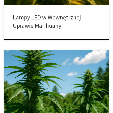
Lampy LED w Wewnętrznej
Uprawie Marihuany
Wykorzystanie Wykresu VPD do Optymalizacji Wydajności Konopi
Wapour Pressure Deficit (VPD) – czyli deficyt ciśnienia pary wodnej
– to jeden z kluczowych parametrów wpływających na tempo
wzrostu, zdrowie i plon roślin konopi. Świadome kontrolowanie
VPD pozwala precyzyjnie dostosować warunki w growroomie, tak
aby rośliny mogły swobodnie transpirować, pobierać składniki
odżywcze […]