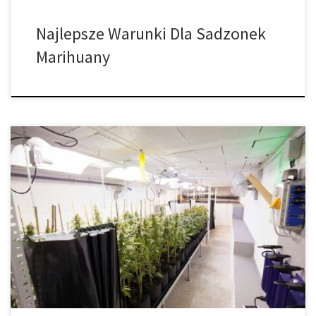
Najlepsze Warunki Dla Sadzonek
Marihuany
Stare powiedzenie, szeroko stosowane przez doświadczonych
winiarzy z regionu Bordeaux, którzy zawsze martwią się o
powodzenie swoich corocznych zbiorów, mówi: „Będziemy spać
spokojnie, gdy wszystko będzie w worku!”. Oznacza to, że nie
spoczną spokojnie, dopóki nie skończą się żniwa, a owoce ich
pracy nie będą przechowywane w bezpiecznym miejscu. To […]