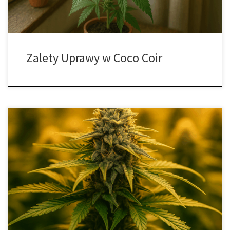
Zalety Uprawy w Coco Coir
Hodowcy wewnętrzni: unikalne spojrzenie na lampy LED do
uprawy roślin Uprawa roślin w pomieszczeniach wymaga precyzji,
a światło jest jednym z najważniejszych elementów całego
procesu. W ostatnich latach technologia LED zrewolucjonizowała
podejście do domowych i komercyjnych upraw. Daje ona
możliwość dostosowania widma światła do potrzeb konkretnych
gatunków i faz rozwojowych […]