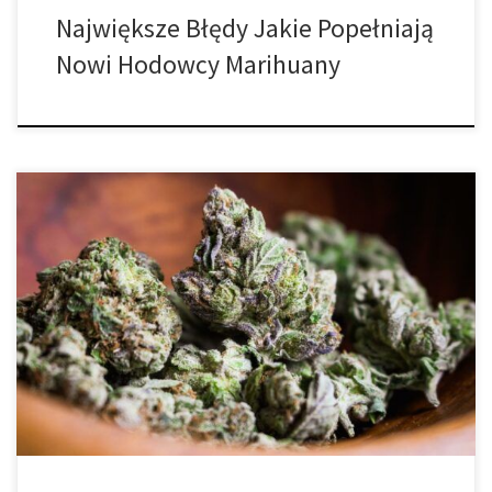
Największe Błędy Jakie Popełniają
Nowi Hodowcy Marihuany
Jak uniknąć uzyskania przejrzałych pąków marihuany? Pomyśl
przez chwilę o zimnej pizzy. Jasne, możesz ją zjeść, ale nigdy nie
będzie tak dobra, jak świeży, gorący kawałek prosto z pieca.
Dokładnie takie są przejrzałe pąki konopi. Nie są zupełnie
bezużyteczne, ale nie dają Ci tak pożądanego doświadczenia.
Podobnie jak przegapienie złotego […]