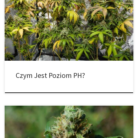
W jaki sposób bardziej kwaśne lub zasadowe podłoże może
pomóc Twojemu automatowi stać się zdrowszym? Podobnie jak
zapewnienie optymalnego środowiska wzrostu, kontrolowanie
pH jest niezbędne dla spożycia składników odżywczych przez
Twoją roślinę. Utrzymując prawidłowy poziom pH i dostosowując
go do etapu, w którym znajdują się nasiona konopi, gwarantujesz
zdrową roślinę […]
Czym Jest Poziom PH?
Jeśli chcesz mieć płynny cykl wzrostu i brak bólów głowy,
koniecznie zrób wszystko, co w Twojej mocy, aby uniknąć