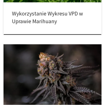
Wykorzystanie Wykresu VPD w
Uprawie Marihuany
Lato to jeden z najbardziej intensywnych okresów w cyklu życia
konopi uprawianych na świeżym powietrzu. Długość dnia, wysokie
temperatury, duża ilość promieniowania słonecznego i okresowe
susze – wszystko to ma wpływ na kondycję i rozwój roślin. Z jednej
strony, warunki te sprzyjają szybkiemu wzrostowi i intensywnemu
kwitnieniu, z drugiej jednak […]