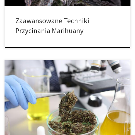
Zaawansowane Techniki
Przycinania Marihuany
Odpowiedzialne stosowanie pestycydów w uprawie marihuany. W
momencie sezonu, gdy rośliny zewnętrzne zaczynają kwitnąć, a
uprawy indoor cierpią z powodu najwyższych temperatur w roku,
często zdarza się, że szkodniki po raz pierwszy pojawiają się w
naszym ogrodzie, co może być szczególnie trudne do zwalczenia
właśnie z powodu wysokich temperatur, które […]