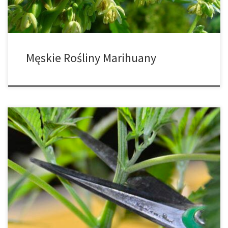
Męskie Rośliny Marihuany
Jeśli planujesz uprawiać własną marihuanę, niezależnie od tego,
czy będzie to jedna roślina, czy wiele, istnieją dwa główne
sposoby rozpoczęcia uprawy. Można tego dokonać poprzez
nasiona lub klonowanie. Obydwa mają swoje zalety i wady.
Technika stosowana do uprawy marihuany może zależeć od kilku
czynników. Jedną z kwestii jest to, jaki […]