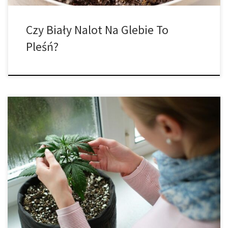
Czy Biały Nalot Na Glebie To
Pleśń?
W naturze rośliny konopi zwykle występują w ciepłych,
słonecznych i wilgotnych warunkach z lekką bryzą, dzięki czemu
wyrastają na silne i sprężyste. Naśladuj te warunki za pomocą
propagatora, światła i domowego wentylatora i przygotuj
sadzonki na sukces! Faza sadzonek roślin marihuany rozpoczyna
się, gdy rozwijają się pierwsze dwa zaokrąglone liście […]