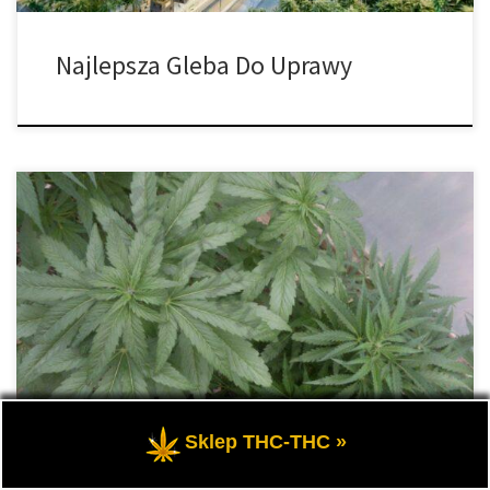
Najlepsza Gleba Do Uprawy
Podczas uprawy konopi bardzo ważne jest, aby wiedzieć, czego
potrzebują rośliny na każdym etapie ich cyklu życiowego.
Zrozumienie, które składniki odżywcze działają, może dać ci
ogromną przewagę, jeśli chodzi o uprawę pełnych smaku
kwiatów z najwyższej półki. Poniżej wyjaśniamy, w jaki sposób
rośliny wykorzystują składniki odżywcze, gdy są zależne od […]
Sklep THC-THC »