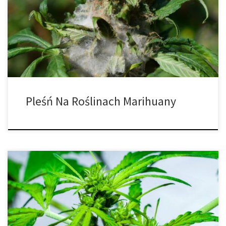
spleśniałej marihuany. Od sprawdzania i dostosowywania
warunków uprawy po stosowanie środków grzybobójczych w
celach profilaktycznych. Pleśń może wystąpić podczas wegetacji,
kwitnienia, a nawet po zbiorach, powodując, że pąki stają się
niebezpieczne […]
Pleśń Na Roślinach Marihuany
Czym są rośliny hermafrodyczne i co powinieneś zrobić, gdy
zauważysz hermafrodytę w swojej przestrzeni do uprawy?
Uprawa nasion marihuany może być trudna, czasami nie masz
sprzyjającego klimatu i Twoja roślina zaczyna wypuszczać pąki i