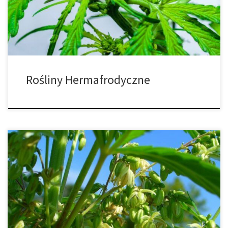
woreczki pyłkowe. Co to właściwie oznacza i jak je prawidłowo
rozpoznać? Czym są rośliny hermafrodyczne? Rośliny […]
Rośliny Hermafrodyczne
Kiedy mówimy o marihuanie, wszystkie oczy zwrócone są na
rośliny żeńskie, jednak istnieje wiele interesujących historii
związanych z roślinami męskimi. W dzisiejszym artykule dowiesz
się wszystkiego o męskich roślinach konopi indyjskich, czym są, jak
są uprawiane, jakie mają zalety, jak wyglądają i wiele innych
zadziwiających osobliwości. Konopie to roślina o […]