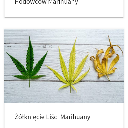
Hodowców Marihuany
Dlaczego liście marihuany żółkną w fazie kwitnienia? Kiedy liście
marihuany zaczynają żółknąć w połowie fazy kwitnienia, zwykle
jest to znak, że coś stresuje roślinę. W tym przypadku różne
czynniki, od chorób roślin i szkodników po niedobory składników
odżywczych, mogą wywołać chlorozę. Więcej na ten temat
później. Ale zanim przejdziemy dalej, […]
Żółknięcie Liści Marihuany