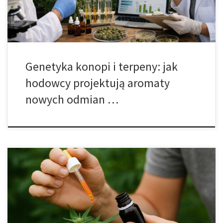
[…]
Genetyka konopi i terpeny: jak
hodowcy projektują aromaty
nowych odmian …
Hydroponika biologiczna – witaminy i biostymulatory jako siła
napędowa zrównoważonego rolnictwa Hydroponika, czyli sztuka
uprawy roślin bez użycia gleby, stała się symbolem
nowoczesnego podejścia do produkcji żywności. W dobie
globalnych zmian klimatycznych, wyjałowienia gleb i rosnącego