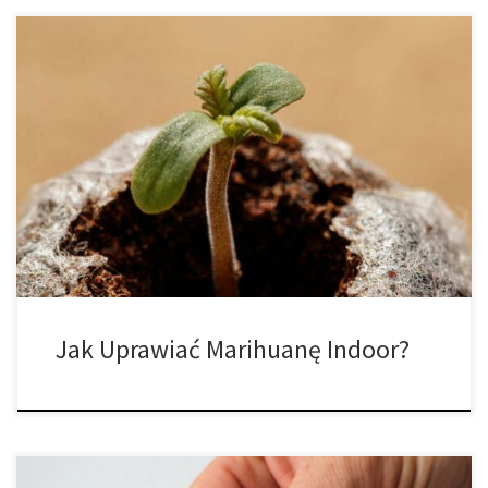
Czy jesteś zainteresowany nauką uprawy konopi indyjskich? Dzisiaj
mamy dla ciebie informacje dotyczące uprawy marihuany indoor.
1. Odpowiednia konfiguracja pokoju do uprawy. W tym celu
potrzebne będzie odpowiednie miejsce! Może to być pokój
gościnny, garaż lub piwnica. Pamiętaj, że niektóre kraje wymagają,
aby rośliny konopi były uprawiane w miejscu niewidocznym […]
Jak Uprawiać Marihuanę Indoor?