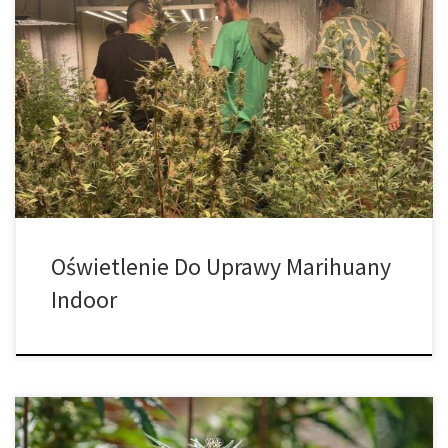
Oświetlenie do uprawy marihuany indoor: LED vs żarówki. Jeśli
chodzi o uprawę nasion feminizowanych w pomieszczeniach,
oświetlenie znajduje się na szczycie listy najważniejszych
elementów. Zapewnienie prawidłowego spektrum światła o
odpowiedniej intensywności może naprawdę zadecydować o
różnicy między rodzajami wydajności i mocy, o których wszyscy
marzymy. Istnieje wiele opcji, każda z […]
Oświetlenie Do Uprawy Marihuany
Indoor