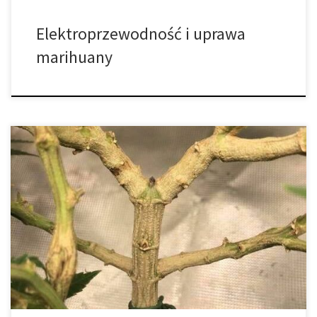
Elektroprzewodność i uprawa
marihuany
Trening roślin – mało stresująca alternatywa dla przycinania
Marihuana to wytrzymała, silna i szybko rosnąca roślina, która
bardzo dobrze reaguje na techniki optymalizacji upraw, takie jak:
przycinanie; rozmnażanie przez sadzonki; uprawa hydroponiczna
i inne. Istnieją tak zwane „destrukcyjne” techniki, takie jak
przycinanie, super-cropping itp., a w tym artykule omówimy
bardzo […]