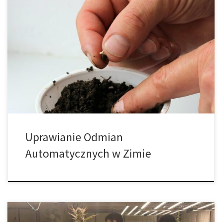
Konopie były jedną z pierwszych roślin uprawianych przez
człowieka. Rosną dobrze w każdym klimacie, ale także radzą
sobie w ekstremalnych temperaturach. Jeśli chcesz uprawiać
konopie indyjskie, które dostosowują się do zmiennych
temperatur, Twoim pierwszym wyborem muszą być odmiany
automatycznie kwitnące. Wiele osób chce wiedzieć, czy rośliny
automatycznie kwitnące mogą rosnąć […]
Uprawianie Odmian
Automatycznych w Zimie