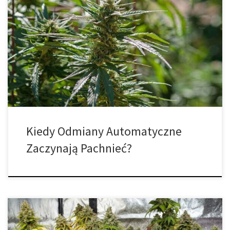
Uprawa konopi indyjskich jest nadal nielegalna w wielu krajach na
całym świecie, hodowcy w pomieszczeniach zamkniętych starają
się wyeliminować zapach, ale może to być trudne, szczególnie
podczas kwitnienia. Wyeliminowanie zapachu w małych uprawach
można osiągnąć za pomocą filtrów węglowych lub dobrej
cyrkulacji powietrza, podczas gdy duże uprawy będą wymagały
bardziej […]
Kiedy Odmiany Automatyczne
Zaczynają Pachnieć?