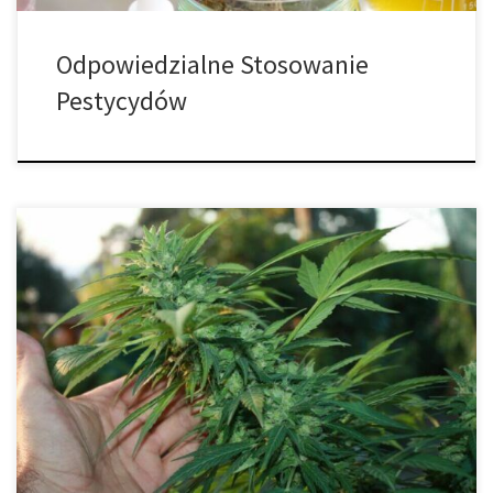
Odpowiedzialne Stosowanie
Pestycydów
Czym jest EC lub przewodność elektryczna? W tym poście
skupimy się na wyjaśnieniu pojęcia EC lub przewodności
elektrycznej w uprawie marihuany i wyjaśnimy znaczenie EC dla
uzyskania dobrych wyników w naszej domowej uprawie. EC to
zdolność cieczy do transportu energii elektrycznej. Woda,
medium, którym odżywiają się rośliny, zawiera rozpuszczone
minerały […]