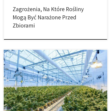
Zagrożenia, Na Które Rośliny
Mogą Być Narażone Przed
Zbiorami
Najlepsza gleba do uprawy marihuany. Czy przy tak wielu różnych
podłożach gleba jest naprawdę najlepszym sposobem na uprawę
marihuany? Koniecznie czytaj dalej, jeśli chcesz wiedzieć, jak
gleba wypada w porównaniu z innymi podłożami! Zanim
przejdziemy do najlepszych rodzajów gleby, upewnijmy się, że
gleba będzie dla Ciebie najlepszym wyborem. Po pierwsze, […]