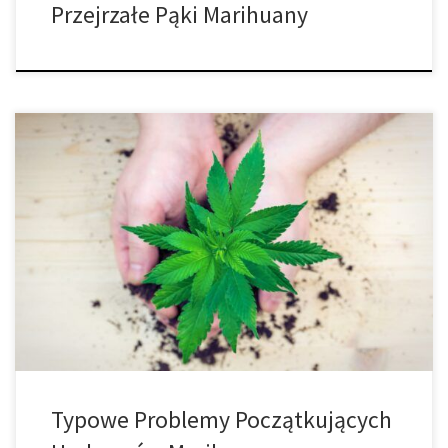
Przejrzałe Pąki Marihuany
Kto powiedział, że uprawa marihuany jest łatwa? Tak, roślina
może być tylko chwastem, ale aby wyhodować wysokiej jakości
rośliny, musisz zwrócić na nie uwagę. Ponadto nie zapominaj, że
nasiona konopi są drogie, podobnie jak wszystkie inne akcesoria
ogrodnicze. Przynajmniej nie chcesz marnować pieniędzy, czasu i
energii. Ale czasami nowi hodowcy […]
Typowe Problemy Początkujących