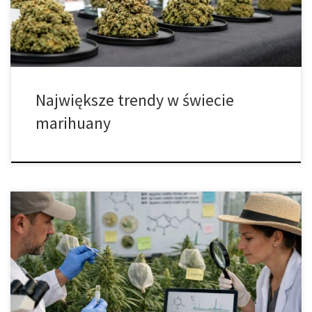
został zdominowany przez nowoczesne hybrydy, amerykańskie
linie genetyczne oraz odmiany tworzone z myślą […]
Największe trendy w świecie
marihuany
Jak powstają odmiany marihuany bogate w konkretne terpeny?
Współczesna hodowla konopi rozwija się obecnie w kierunku
znacznie bardziej złożonym niż jeszcze kilka lat temu, ponieważ
uwaga breederów nie skupia się już wyłącznie na samym
poziomie THC albo CBD. Coraz większe znaczenie mają terpeny,
czyli naturalne związki aromatyczne odpowiedzialne za zapach,