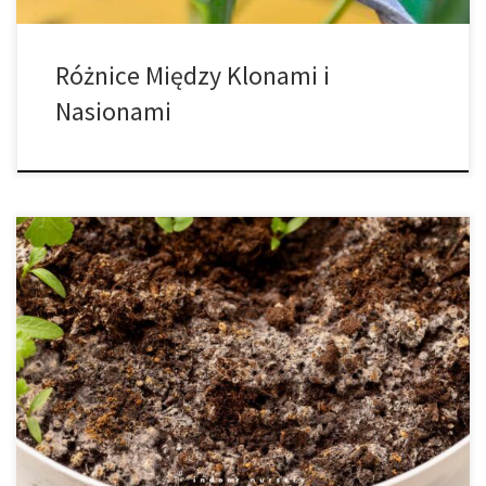
Różnice Między Klonami i
Nasionami
Chociaż grzyby są integralną częścią zdrowej gleby, jeśli
zauważysz pleśń rosnącą na ziemi doniczkowej lub na roślinach,
oznacza to, że coś jest nie tak z warunkami wzrostu rośliny. Jeśli
znajdzie się na glebie, może to być łatwe rozwiązanie, ale jeśli
znajdzie się na roślinie, będziesz musiał podjąć bardziej
inwazyjne działania, […]