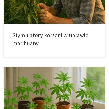
wydajność plonów. Problem […]
Stymulatory korzeni w uprawie
marihuany
Jak skutecznie klonować rośliny w domu – kompletny przewodnik
krok po kroku Klonowanie roślin to prosta, efektywna i
ekologiczna metoda rozmnażania, która pozwala uzyskać wiele
identycznych egzemplarzy z jednej rośliny matecznej. Dzięki
zastosowaniu proszku do klonowania można znacząco zwiększyć
szanse powodzenia i przyspieszyć proces ukorzeniania. Ta