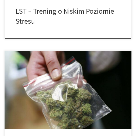
LST – Trening o Niskim Poziomie
Stresu
Czy jesteś początkującym hodowcą marihuany, który chce
uprawiać grube, oszronione, bogate w terpeny pąki, które
zachwycą Twoich znajomych? Dzięki odpowiedniej wiedzy i kilku
prostym wskazówkom możesz uniknąć największych pułapek i
błędów początkujących hodowców i zacząć produkować
nasycone żywicą, aromatyczne, wzbudzające zazdrość pąki od
razu po zbiorze. I zanim się obejrzysz, […]