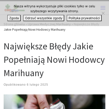
Nasza witryna wykorzystuje pliki cookies tylko w celu
Przejdź do treści
szybszego wczytywania strony.
Me
Zgoda
Odrzuć wszystkie zgody
Polityka prywatności
Strona główna
»
Uprawa Medycznej Marihuany
»
Największe Błędy
Jakie Popełniają Nowi Hodowcy Marihuany
Największe Błędy Jakie
Popełniają Nowi Hodowcy
Marihuany
Opublikowano
6 lutego 2025