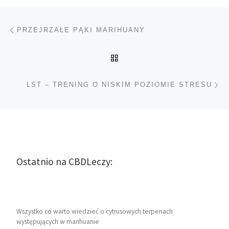
Nawigacja wpisu
Poprzedni wpis
PRZEJRZAŁE PĄKI MARIHUANY
POWRÓT DO LISTY POS
Na
LST – TRENING O NISKIM POZIOMIE STRESU
Ostatnio na CBDLeczy:
Wszystko co warto wiedzieć o cytrusowych terpenach
występujących w marihuanie