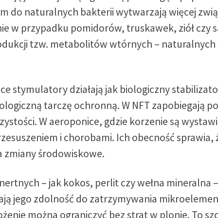
m do naturalnych bakterii wytwarzają więcej zwi
ie w przypadku pomidorów, truskawek, ziół czy sa
odukcji tzw. metabolitów wtórnych – naturalnych 
 stymulatory działają jak biologiczny stabilizat
iologiczną tarczę ochronną. W NFT zapobiegają 
ystości. W aeroponice, gdzie korzenie są wystaw
rzesuszeniem i chorobami. Ich obecność sprawia, 
 na zmiany środowiskowe.
ertnych – jak kokos, perlit czy wełna mineralna 
ają jego zdolność do zatrzymywania mikroelemen
wożenie można ograniczyć bez strat w plonie. To 