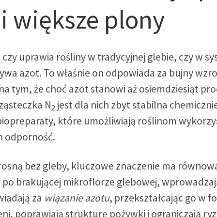
 i większe plony
 czy uprawia rośliny w tradycyjnej glebie, czy w 
wa azot. To właśnie on odpowiada za bujny wzrost,
 tym, że choć azot stanowi aż osiemdziesiąt proc
Cząsteczka N
jest dla nich zbyt stabilna chemiczn
2
opreparaty, które umożliwiają roślinom wykorzys
ch odporność.
ny rosną bez gleby, kluczowe znaczenie ma równow
ę po brakującej mikroflorze glebowej, wprowadzaj
wiadają za
wiązanie azotu
, przekształcając go w f
i, poprawiają strukturę pożywki i ograniczają ryz