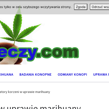
ies tylko w celu szybszego wczytywania strony.
Zgoda
Odrzuć wsz
RIHUANA
BADANIA KONOPNE
ODMIANY KONOPI
UPRAWA 
atory korzeni w uprawie marihuany
 w uprawie marihuany