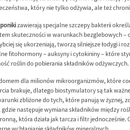
eczeństwa, który nie tylko odżywia, ale też chroni
poniki
zawierają specjalne szczepy bakterii okre
tem skuteczności w warunkach bezglebowych – 
zybciej się ukorzeniają, tworzą silniejsze łodygi i
alne fitohormony – auksyny i cytokininy – które 
ość roślin do pobierania składników odżywczych.
 domem dla milionów mikroorganizmów, które codzi
ia brakuje, dlatego biostymulatory są tak ważne
runki zbliżone do tych, które panują w żyznej, zd
ni, gdzie następuje wymiana składników między roś
onną, która działa jak tarcza i filtr jednocześnie
ierne wchłanianie składników mineralnych.