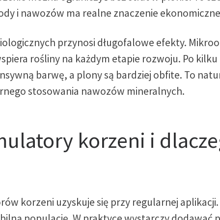
ody i nawozów ma realne znaczenie ekonomiczne
ologicznych przynosi długofalowe efekty. Mikro
piera rośliny na każdym etapie rozwoju. Po kilku 
intensywną barwę, a plony są bardziej obfite. To nat
iernego stosowania nawozów mineralnych.
ulatory korzeni i dlacze
rów korzeni uzyskuje się przy regularnej aplikacj
stabilną populację. W praktyce wystarczy dodawać