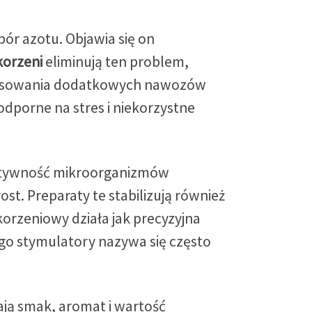
ór azotu. Objawia się on
korzeni
eliminują ten problem,
stosowania dodatkowych nawozów
 odporne na stres i niekorzystne
Aktywność mikroorganizmów
t. Preparaty te stabilizują również
korzeniowy działa jak precyzyjna
go stymulatory nazywa się często
ją smak, aromat i wartość