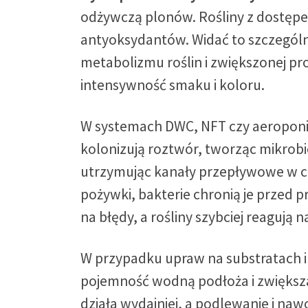
odżywczą plonów. Rośliny z dostępe
antyoksydantów. Widać to szczególn
metabolizmu roślin i zwiększonej pr
intensywność smaku i koloru.
W systemach DWC, NFT czy aeroponice
kolonizują roztwór, tworząc mikrob
utrzymując kanały przepływowe w cz
pożywki, bakterie chronią je przed p
na błędy, a rośliny szybciej reagują
W przypadku upraw na substratach in
pojemność wodną podłoża i zwiększ
działa wydajniej, a podlewanie i na