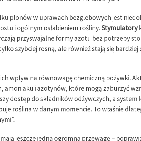
dku plonów w uprawach bezglebowych jest niedob
rostu i ogólnym osłabieniem rośliny.
Stymulatory 
rczają przyswajalne formy azotu bez potrzeby 
tylko szybciej rosną, ale również stają się bardziej
st ich wpływ na równowagę chemiczną pożywki. 
 amoniaku i azotynów, które mogą zaburzyć wzros
ejszy dostęp do składników odżywczych, a system 
buje roślina w danym momencie. To właśnie dlate
ymi”.
mają jeszcze jedną ogromną przewagę – poprawia