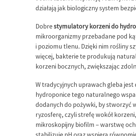
działają jak biologiczny system bezpi
Dobre
stymulatory korzeni do hydro
mikroorganizmy przebadane pod ką
i poziomu tlenu. Dzięki nim rośliny s
więcej, bakterie te produkują natur
korzeni bocznych, zwiększając zdoln
W tradycyjnych uprawach gleba jest
hydroponice tego naturalnego wsparc
dodanych do pożywki, by stworzyć wa
ryzosferę, czyli strefę wokół korze
mikroskopijny biofilm – warstwę ochr
stabilizuje pH oraz wspiera równom