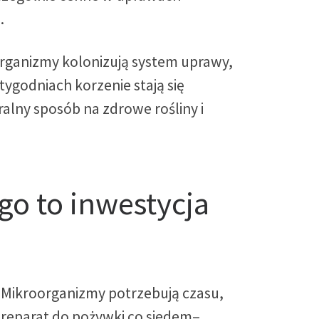
.
organizmy kolonizują system uprawy,
tygodniach korzenie stają się
uralny sposób na zdrowe rośliny i
go to inwestycja
i. Mikroorganizmy potrzebują czasu,
 preparat do pożywki co siedem–