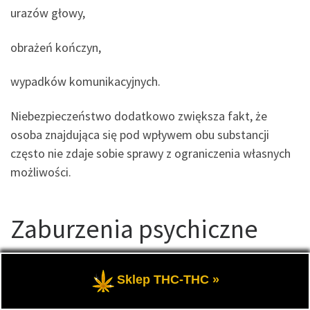
urazów głowy,
obrażeń kończyn,
wypadków komunikacyjnych.
Niebezpieczeństwo dodatkowo zwiększa fakt, że
osoba znajdująca się pod wpływem obu substancji
często nie zdaje sobie sprawy z ograniczenia własnych
możliwości.
Zaburzenia psychiczne
Nie każdy organizm reaguje na THC w ten sam sposób.
Sklep THC-THC »
U części osób dominują pozytywne odczucia, jednak u
innych mogą pojawić się bardzo silne reakcje