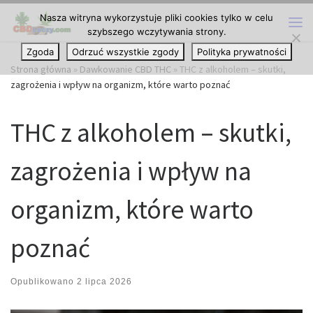
Nasza witryna wykorzystuje pliki cookies tylko w celu
Przejdź do treści
szybszego wczytywania strony.
Me
Zgoda
Odrzuć wszystkie zgody
Polityka prywatności
Strona główna
»
Dawkowanie CBD THC
»
THC z alkoholem – skutki,
zagrożenia i wpływ na organizm, które warto poznać
THC z alkoholem – skutki,
zagrożenia i wpływ na
organizm, które warto
poznać
Opublikowano
2 lipca 2026