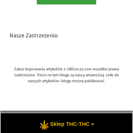
Nasze Zastrzeżenia:
Zakaz kopiowania artykułów z CBDLeczy.com wszelkie prawa
zastrzeżone. Treści na tym blogu są naszą własnością. Linki do
naszych artykułów i blogu można publikować.
© 2026
CBDLeczy.com
– Wszelkie prawa zastrzeżone
- Medyczna
Sklep THC-THC »
marihuana i olej CBD-RSO w medycynie.