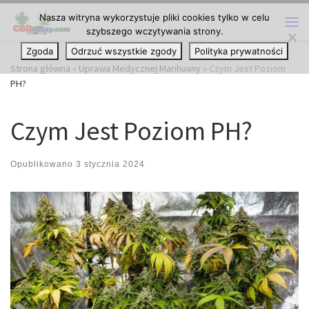
Nasza witryna wykorzystuje pliki cookies tylko w celu
Przejdź do treści
szybszego wczytywania strony.
Me
Zgoda
Odrzuć wszystkie zgody
Polityka prywatności
Strona główna
»
Uprawa Medycznej Marihuany
»
Czym Jest Poziom
PH?
Czym Jest Poziom PH?
Opublikowano
3 stycznia 2024