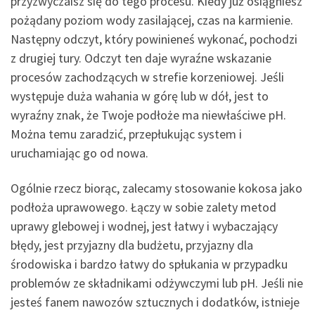
przyzwyczaisz się do tego procesu. Kiedy już osiągniesz
pożądany poziom wody zasilającej, czas na karmienie.
Następny odczyt, który powinieneś wykonać, pochodzi
z drugiej tury. Odczyt ten daje wyraźne wskazanie
procesów zachodzących w strefie korzeniowej. Jeśli
występuje duża wahania w górę lub w dół, jest to
wyraźny znak, że Twoje podłoże ma niewłaściwe pH.
Można temu zaradzić, przepłukując system i
uruchamiając go od nowa.
Ogólnie rzecz biorąc, zalecamy stosowanie kokosa jako
podłoża uprawowego. Łączy w sobie zalety metod
uprawy glebowej i wodnej, jest łatwy i wybaczający
błędy, jest przyjazny dla budżetu, przyjazny dla
środowiska i bardzo łatwy do spłukania w przypadku
problemów ze składnikami odżywczymi lub pH. Jeśli nie
jesteś fanem nawozów sztucznych i dodatków, istnieje