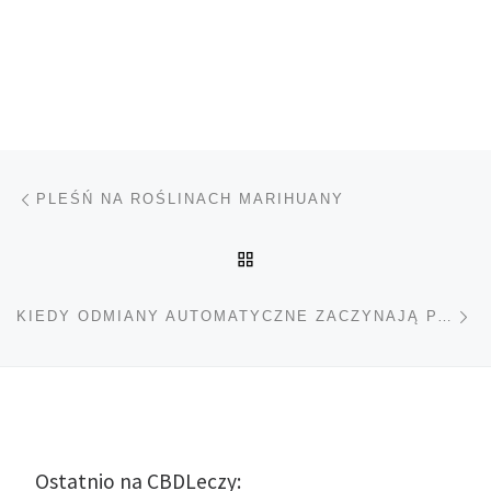
Nawigacja wpisu
Poprzedni wpis
PLEŚŃ NA ROŚLINACH MARIHUANY
POWRÓT DO LISTY POS
Na
KIEDY ODMIANY AUTOMATYCZNE ZACZYNAJĄ PACHNIEĆ?
Ostatnio na CBDLeczy: