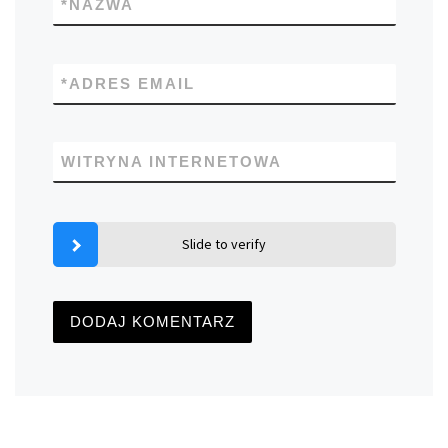
*
NAZWA
*
ADRES EMAIL
WITRYNA INTERNETOWA
Slide to verify