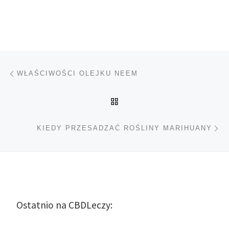
Nawigacja wpisu
Poprzedni wpis
WŁAŚCIWOŚCI OLEJKU NEEM
POWRÓT DO LISTY POS
Na
KIEDY PRZESADZAĆ ROŚLINY MARIHUANY
Ostatnio na CBDLeczy: