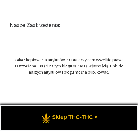
Nasze Zastrzeżenia:
Zakaz kopiowania artykułów z CBDLeczy.com wszelkie prawa
zastrzeżone. Treści na tym blogu są naszą własnością. Linki do
naszych artykułów i blogu można publikować.
© 2026
CBDLeczy.com
– Wszelkie prawa zastrzeżone
- Medyczna
Sklep THC-THC »
marihuana i olej CBD-RSO w medycynie.