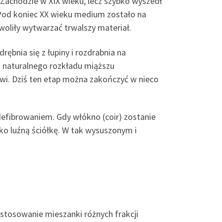
Zachodzie w XIX wieku, lecz szybko wyszedł
. Pod koniec XX wieku medium zostało na
liły wytwarzać trwalszy materiał.
ębnia się z łupiny i rozdrabnia na
i naturalnego rozkładu miąższu
owi. Dziś ten etap można zakończyć w nieco
efibrowaniem. Gdy włókno (coir) zostanie
jako luźną ściółkę. W tak wysuszonym i
astosowanie mieszanki różnych frakcji