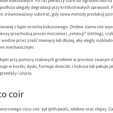
kien kokosowych. Po raz pierwszy trafił do ogrodnictwa na 
ci podłoża ulegały degradacji przy krótkotrwałych uprawach
o zrównoważony substrat, gdy nowe metody produkcji pozwo
ranej z łupin orzecha kokosowego. Drobne ziarna coir wyodr
sy przechodzą proces moczenia i „retencji” (retting), czyl
 wodzie przez sześć miesięcy lub dłużej, aby uległy rozkład
kom mechanicznym.
upin przy pomocy stalowych grzebieni w procesie zwanym d
rasuje w kostki, dyski, formuje doniczki z kokosa lub pakuje 
rzedaży i użycia.
o coir
orzonego coco coir: pył (pith/peat), włókno oraz chipsy. Z