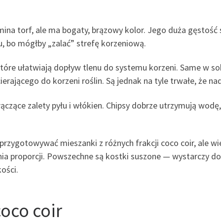
na torf, ale ma bogaty, brązowy kolor. Jego duża gęstość
łu, bo mógłby „zalać” strefę korzeniową.
óre ułatwiają dopływ tlenu do systemu korzeni. Same w sobi
ierającego do korzeni roślin. Są jednak na tyle trwałe, że n
 łączące zalety pyłu i włókien. Chipsy dobrze utrzymują wodę
ygotowywać mieszanki z różnych frakcji coco coir, ale wie
ia proporcji. Powszechne są kostki suszone — wystarczy d
ości.
oco coir