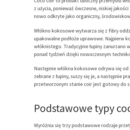
Coco coir to produkt uboczny przemysłu włó
z użycia, ponieważ ówczesne, niskiej jakoś
nowo odkryte jako organiczny, środowiskow
Włókno kokosowe wytwarza się z fibry oddzie
upakowalne podłoże uprawowe. Najpierw koko
włóknistego. Tradycyjnie łupiny zanurzano w
ponad tydzień dzięki nowoczesnym techni
Następnie włókna kokosowe odrywa się od ł
zebrane z łupiny, suszy się je, a następnie p
przetworzonym stanie coir jest gotowy do sp
Podstawowe typy coc
Wyróżnia się trzy podstawowe rodzaje przetw