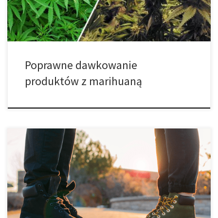
z powodu […]
Poprawne dawkowanie
produktów z marihuaną
Pozostałości po paleniu cannabis sugerują, że pierwsze sesje
dymne miały miejsce w Chinach ponad kilka tysięcy lat temu, a
zgodnie z najnowszymi odkryciami istnieją nowe dowody
sugerujące, że pierwsi palacze marihuany z czasów starożytnych
rzeczywiście byli chińskiego pochodzenia. Badanie,
przeprowadzone przez międzynarodowy zespół naukowców,