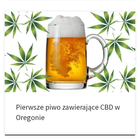
Na inauguracyjnym Weed Week w Portland nowy produkt narobił
trochę szumu. Coalition Brewing i Half Baked Labs wydało
pierwsze produkowane komercyjnie piwo zawierające CBD w
Oregonie. Piwo zawiera aktywną dawkę kannabidiolu (CBD), bez
THC, psychoaktywnego składnika marihuany. CBD jest jednym z
wielu kannabinoidów cannabis, najpowszechniej znanym z
uspokajających oraz leczniczych […]
Pierwsze piwo zawierające CBD w
Oregonie