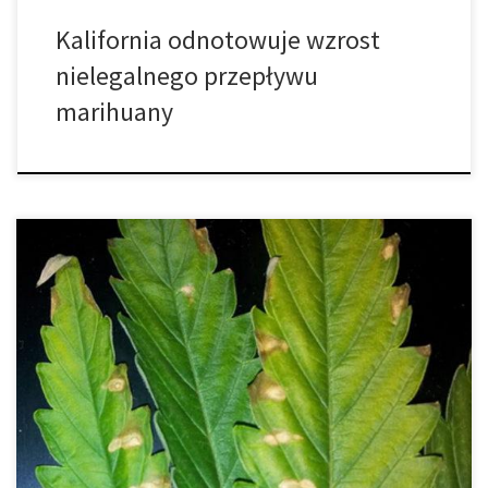
Kalifornia odnotowuje wzrost
nielegalnego przepływu
marihuany
Niedobory potasu w uprawie cannabis mogą powodować wiele
niepożądanych objawów, ponieważ potas pomaga roślinom w
transporcie wody, oddychaniu oraz przeprowadzaniu procesu
fotosyntezy. Chociaż objawy często mylone są z innymi
problemami, takimi jak na przykład oparzenia słoneczne, dzisiaj
przychodzimy do was z artykułem, w którym postaramy się
dokładnie opisać niedobory potasu […]