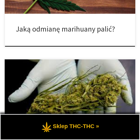
Jaką odmianę marihuany palić?
Większość badań nad cannabis została przeprowadzona na
mężczyznach, co stanowi niemały problem, ponieważ
kannabinoidy wpływają na kobiece ciało w zupełnie inny sposób.
Wraz ze wzrostem popularności marihuany wiele osób zwraca się
ku badaniom, aby dowiedzieć się jak dokładnie substancja może
wpłynąć na nasze ciało. Jednak badania te zawierają pewną lukę:
[…]
Sklep THC-THC »