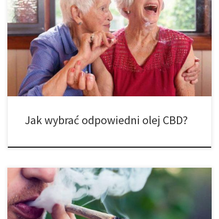
Przemysł medycznej marihuany rozwija się niezwykle szybko. I
chociaż oczywiście duża liczba dostępnych olejów CBD z
pewnością nie jest złą rzeczą, może ona nieco utrudniać wybór
odpowiedniego produktu. Dzisiaj mamy dla ciebie artykuł, w
którym postaramy ci się przybliżyć kwestie, które powinieneś
rozważyć przed zakupem oleju CBD. Coraz więcej istnieje […]
Jak wybrać odpowiedni olej CBD?
Plusy i minusy uprawiania innych odmian marihuany w jednym
pokoju uprawy. Dzisiaj przedstawimy wam wszystkie korzyści oraz