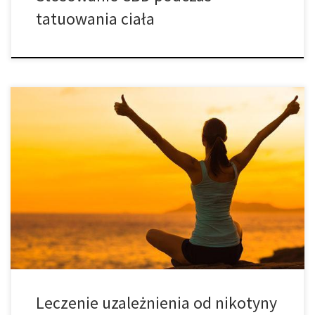
tatuowania ciała
W jaki sposób CBD może pomóc w leczeniu uzależnienia od
nikotyny? Cannabis, uważane niegdyś za substancję bardzo
uzależniającą, w dzisiejszych badaniach pokazuje, że
przekonania te były kompletnie niewłaściwe. Badania pokazują,
że kannabinoid CBD może być nawet stosowany, w walce z
uzależnieniami! Nikotyna dostarczana przez dym tytoniowy
bardzo uzależnia. Kilka instytucji […]
Leczenie uzależnienia od nikotyny