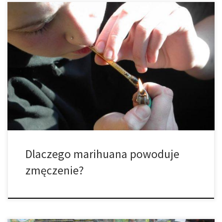
Dlaczego palenie marihuany sprawia, że czujesz się zmęczony?
Każdy regularny palacz cannabis doświadczył na pewnym etapie
senności, letargu, a nawet ogólnego braku motywacji po lub w
trakcie palenie marihuany. Wielu użytkowników po prostu wzrusza
ramionami i mówi, że taka jest natura danej odmiany, a niektórzy
mogą uznawać atrybuty te za […]
Dlaczego marihuana powoduje
zmęczenie?