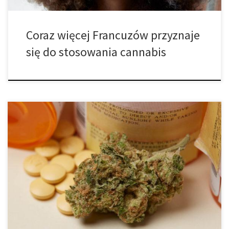
Coraz więcej Francuzów przyznaje
się do stosowania cannabis
Senat stana Alabama głosuje za wprowadzeniem legalizacji
medycznej marihuany. Komitet senacki w Alabamie zatwierdził
projekt ustawy o zalegalizowaniu medycznej marihuany, co
stanowi drugie duże zwycięstwo zwolenników reformy cannabis w
tym stanie w ostatnim czasie. Ustawodawstwo pozwala pacjentom
w wieku 19 lat oraz starszym, cierpiącym na jeden z 33
wymienionych jednostek […]