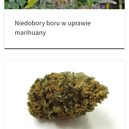
Niedobory boru w uprawie
marihuany
Po nieudanych wysiłkach na rzecz zalegalizowania cannabis,
prawodawcy w Nowym Jorku głosowali za wyeliminowaniem kar
kryminalnych za publiczne posiadanie oraz stosowanie marihuany.
Ustawa zmniejszyłaby zarzuty karne niskiego poziomu za
nielegalne posiadanie marihuany do zwykłego naruszenia, które
wiąże się z grzywną podobną do mandatu za parkowanie. Kara
wynosiłaby 50 dolarów amerykańskich […]