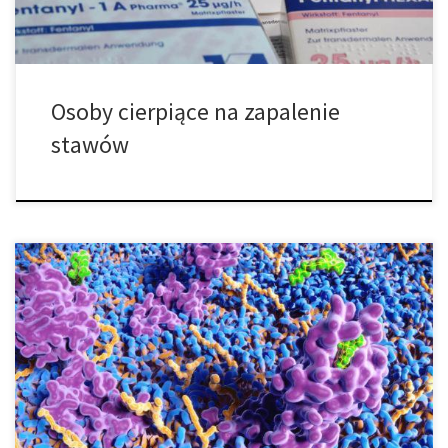
Osoby cierpiące na zapalenie
stawów
Badanie z Minnesoty dowodzi, że marihuana łagodzi bóle
nowotworowe. Zgodnie z nowymi badaniami, które są częścią
wysiłków Minnesoty w celu usunięcia pustki informacyjnej na temat
tego, czy marihuana oferuje korzyści medyczne, objawy, takie jak
ból i nudności, uległy poprawie u pacjentów z rakiem, którzy
przyjmowali medyczną marihuanę. Analizując 1120 pacjentów […]