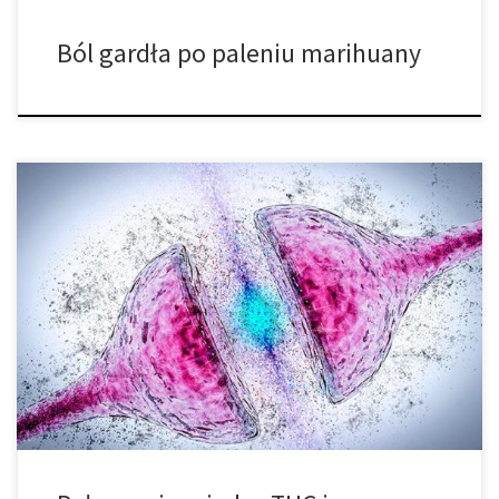
Ból gardła po paleniu marihuany
Dopamina odpowiedzialna jest za liczne procesy fizjologiczne
oraz poznawcze, a w tym nastrój, apetyt, reprodukcję. THC
wpływa na uwalnianie dopaminy na wiele sposobów i może
zwiększać lub zmniejszać poziom neuroprzekaźnika. Pomimo
coraz powszechniejszej legalizacji cannabis w wielu regionach
świata, debata na temat jej wpływu na zdrowie psychiczne jest
wciąż jak […]