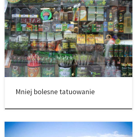
Czy CBD może sprawiać, że tatuowanie będzie mniej bolesne? W
przypadku wielu osób, wykonywanie tatuaży może być naprawdę
bolesne. Co więcej, wymagają one długiego procesu gojenia.
Jeśli szukasz sposobu na szybszą regenerację, CBD jest naturalną i
legalną alternatywą, która może złagodzić ból, który ci
towarzyszy. Ludzie decydują się wyrazić swoją […]
Mniej bolesne tatuowanie