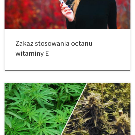
spowodowała śmierć ponad 49 osób oraz zachorowań ponad
2290 innych osób w całym kraju. Stanowa […]
Zakaz stosowania octanu
witaminy E
Poprawne dawkowanie produktów spożywczych z marihuaną.
Kiedy nauczysz się dekarboksylować marihuanę oraz wytwarzać
masło konopne, możesz zacząć wytwarzać własne produkty
spożywcze. Ale od początku – zanim przejdziemy dalej musimy
porozmawiać o tym jak je dawkować. Mimo, że nikt nigdy nie
umarł z powodu przedawkowania cannabis, wiele osób cierpiało