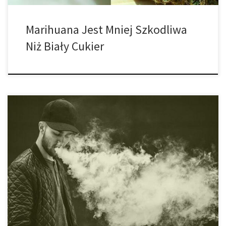
Marihuana Jest Mniej Szkodliwa
Niż Biały Cukier
W ostatnim przeglądzie naukowym stwierdzono, że należy
ponownie zweryfikować status prawny marihuany, biorąc pod
uwagę istniejące badania, które pokazują, że składniki cannabis
mogą hamować wzrost nowotworów oraz pomagać w leczeniu
raka. Naukowcy z Amity University w Indiach szczegółowo opisali
literaturę naukową dotyczącą wpływu kannabinoidów na różne
typy raka, a także […]