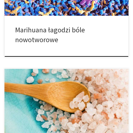
Marihuana łagodzi bóle
nowotworowe
Chociaż wiele badań wciąż wymaga wykonania, jeśli tylko ułamek
oświadczeń zdrowotnych dotyczących cannabis zostanie
udowodniony, może sprawić, że marihuana stanie się jedną z
największych roślin leczniczych w historii. Oprócz rosnącej liczby
zastosowań, badacze z University of Queensland’s Institute for
Molecular Bioscience’s Center for Superbug Solutions – we
współpracy z Botanix […]