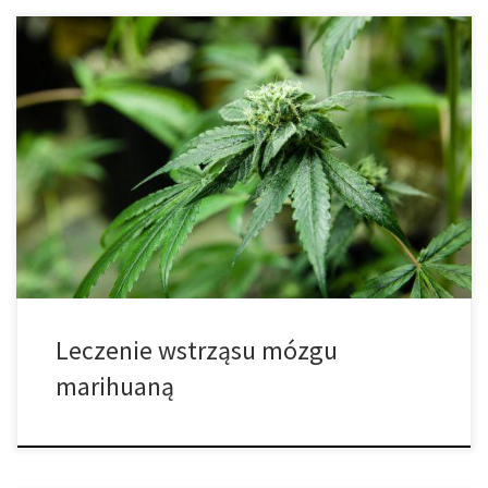
Czy cannabis może pomóc w leczeniu wstrząsu mózgu? Wstrząs
mózgu to stan, który nie należy do łatwych. Wiele osób, które go
doświadcza, nie czuje się sobą i ma problem z wykonywaniem
zadań, które na co dzień uważane są za łatwe. Ten brak kontroli
przenosi się także na obszar leczenie – […]
Leczenie wstrząsu mózgu
marihuaną