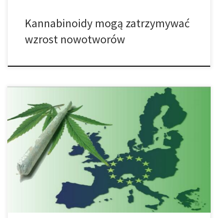
Kannabinoidy mogą zatrzymywać
wzrost nowotworów
Lotnisko w Kalifornii odnotowuje wzrost nielegalnego przepływu
legalnej marihuany. Przez dziesięciolecia, Golden State było
ośrodkiem dobrej jakości marihuany uprawianej w dużych
ilościach. Niestety, na Zachodnim Wybrzeżu uprawia się tak wiele
cannabis, że jej mieszkańcy nie są w stanie konsumować tego
nadmiaru. Badanie przeprowadzone przez University of California
Agricultural Issues Center […]