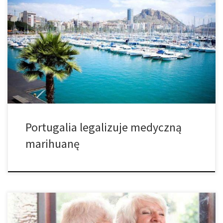
Portugalia podejmuje kroki w kierunku legalizacji medycznej
marihuany. Stanowisko Portugalii wobec marihuany złagodziło się
po przyjęciu ustawy zezwalającej na stosowanie medycznej
marihuany. Pomimo rygorystycznych przepisów, kraj dalej idzie w
kierunku swoich europejskich odpowiedników. Biorąc pod uwagę
klimat subtropikalny oraz naprawdę długie lata, Portugalia jest
idealna do uprawy roślin, które potrzebują […]
Portugalia legalizuje medyczną
marihuanę