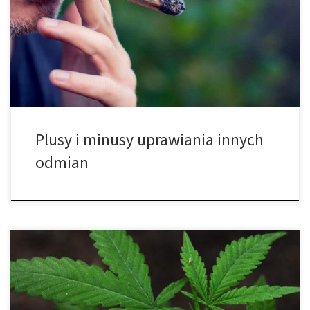
wady uprawy różnych odmian cannabis w tej samej przestrzeni
uprawy. Przy odrobinie dobrego planowania oraz
odpowiedniego przygotowania z pewnością nie jest to tak
trudne, jak może się wydawać. Kiedy zamierzasz uprawiać
cannabis pod […]
Plusy i minusy uprawiania innych
odmian
Cztery odmiany, które mogą wspomóc medytację. Czy wiesz, że
medytacja jest jednym z najlepszych sposobów na złagodzenie
stresu? Praktykowana przez ludzi już od czasów starożytnych,