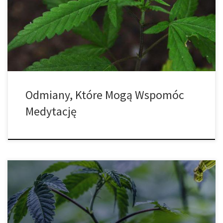
medytacja jest wspaniałym narzędziem, które pomaga osiągnąć
wewnętrzny spokój. Jest to także praktyczny sposób na
złagodzenie stresu i polepszenie naszego nastroju. Oprócz
pomocy w ponownym […]
Odmiany, Które Mogą Wspomóc
Medytację
Cannabis stosowane jest w leczeniu wielu różnych schorzeń;
świetnie radzi sobie w przypadku różnego rodzaju bólu jak i
stanów zapalnych, co z kolei sprawia, że potencjalnie może także