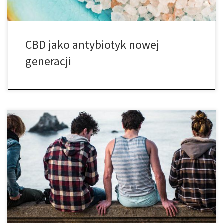
CBD jako antybiotyk nowej
generacji
Przegląd badań dotyczących CBD wskazuje na
przeciwpsychotyczne działanie kannabinoidów. Przegląd
holenderskich badań nad kannabidiolem (CBD), kannabinoidem
znajdującym się w marihuanie, wykazuje, iż CBD jest bardziej
skuteczne w zmniejszaniu epizodów psychotycznych niż obecnie
przepisywane leki o wielu skutkach ubocznych. Badania poddane
przeglądowi oraz opublikowane w czasopiśmie Maastricht
Student Journal of Psychology […]