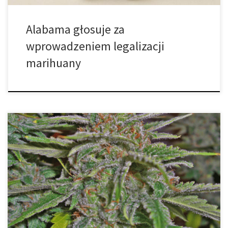
Alabama głosuje za
wprowadzeniem legalizacji
marihuany
Niedobory boru mogą szkodzić uprawie marihuany zmniejszając
końcowe zbiory. Ze względu na to, że każdy hodowca chce
uzyskać jak najlepszą wydajność jak to możliwe, wczesne
wykrycie niedoborów może mieć ogromne znaczenie. Rośliny
stosują bor do transportu cukrów, metabolizowania azotu oraz
tworzenia białek. Ale co najważniejsze, jest on stosowany z
wapniem […]