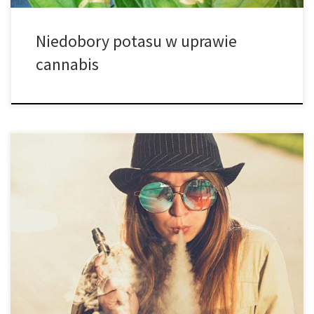
Niedobory potasu w uprawie
cannabis
Jak złagodzić ból gardła po paleniu marihuany? Więc… jesteś
gotowy na sesję palenia. Rolujesz świetnego blanta, odpalasz go i
okazuje się, że twoje gardło boli tak bardzo, że nie jesteś w
stanie kontynuować palenia. Odłóż blanta na bok i przeczytaj nasz
artykuł, aby dowiedzieć się jak szybko pozbyć się tego […]