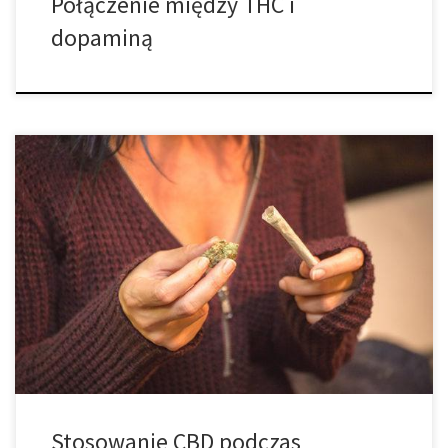
Połączenie między THC i
dopaminą
Czy stosowanie CBD podczas tatuowania może pomóc w
kontrolowaniu doświadczanego bólu? Bez względu na to,
dlaczego chcesz mieć tatuaż, ból jest czymś, czego musisz się
zawsze spodziewać. Palenie marihuany przed udaniem się do
studia tatuażu jest czymś, co wiele osób już wypróbowało, ale
badania pokazują, że to właśnie niepsychoaktywny kannabinoid
[…]
Stosowanie CBD podczas