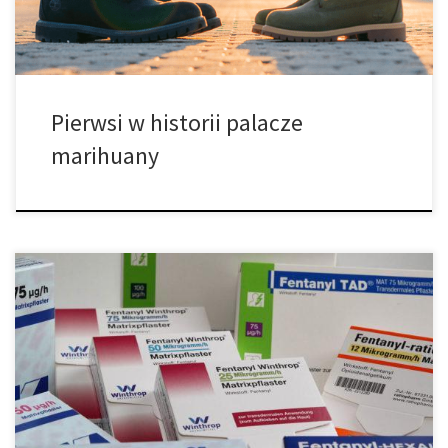
opublikowane 12 czerwca 2019 roku w […]
Pierwsi w historii palacze
marihuany
Osoby cierpiące na zapalenie stawów przodują w stosowaniu
cannabis jako leku przeciwbólowego. Według szacunków, co
najmniej 54 miliony dorosłych Amerykanów zostało
zdiagnozowanych przez lekarzy pod kątem zapalenia stawów.
Wiele z tych osób zwraca się do marihuany, aby leczyć bolesne
objawy, stany zapalne i wahania nastroju. I okazuje się, że
marihuana […]