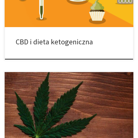
anegdotycznych […]
CBD i dieta ketogeniczna
Każdy kto sięga po marihuanę ma jakąś intencję. Bez względu na
to, jaki masz cel, z pewnością większe szanse na osiągnięcie go
będziesz miał wybierając odpowiednią odmianę marihuany.
Zapraszamy cię dzisiaj do przeczytania krótkiego przewodnika, w
którym postaramy ci się trochę podpowiedzieć czym się
sugerować i jak podjąć odpowiedni wybór. […]