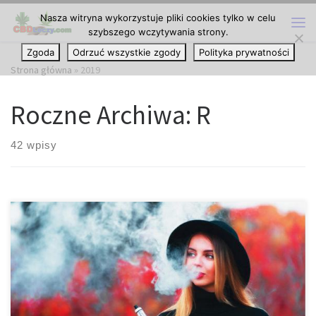
Nasza witryna wykorzystuje pliki cookies tylko w celu
Przejdź do treści
szybszego wczytywania strony.
Me
Zgoda
Odrzuć wszystkie zgody
Polityka prywatności
Strona główna
»
2019
Roczne Archiwa:
R
42 wpisy
Michigan w końcu zakazuje stosowania octanu witaminy E w
produktach do wapowania. Michigan wreszcie zakazało
sprzedawcom marihuany sprzedawania produktów cannabis
zawierających octan witaminy E, chemicznego dodatku
związanego ze śmiertelną chorobą płuc, która, jak się uważa,