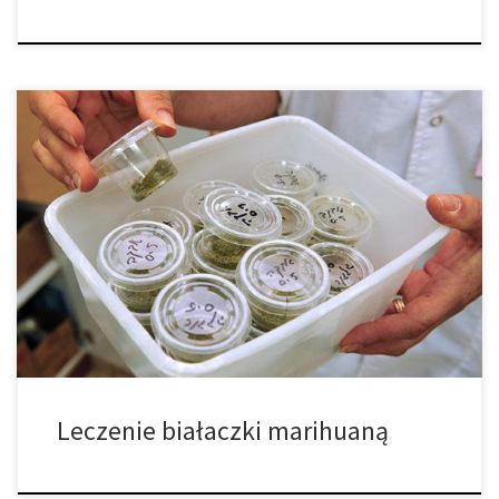
Białaczka to rak białych krwinek; komórek, na których organizm
opiera swoją obronę immunologiczną. Wykazano, że zarówno
THC jak i CBD są w stanie zabijać komórki białaczkowe in vitro.
Cannabis zaskakuje nas wszystkich swoją medyczną skutecznością.
Ze względu na to, że coraz więcej badań dokumentuje jej szeroki
zakres potencjału, być może […]
Leczenie białaczki marihuaną