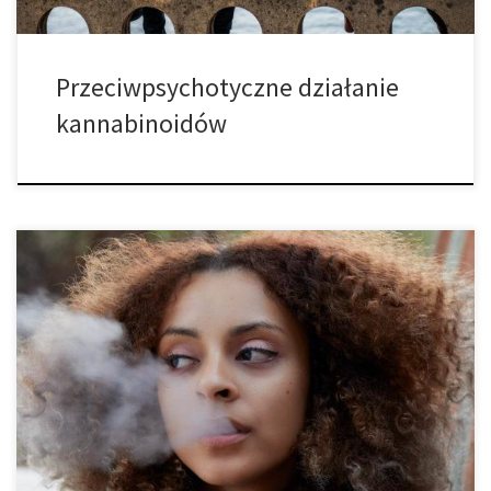
Przeciwpsychotyczne działanie
kannabinoidów
Według francuskiego Observatory of Drugs and Substance
Addiction (OFDT) liczba codziennych konsumentów cannabis nigdy
nie była tak wysoka we Francji, pomimo nielegalności marihuany,
nawet do użytku medycznego. W badaniu przepytano 20.000
Francuzów w wieku od 18 do 64 lat o ich nawyki związane z
konsumpcją cannabis.Mimo, że okazjonalne stosowanie nie […]