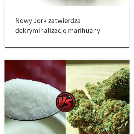
Nowy Jork zatwierdza
dekryminalizację marihuany
W niedawno przeprowadzonej ankiecie, zapytano Amerykanów,
co uważają za bardziej szkodliwą substancję – cukier czy
marihuanę. Co zaskakujące, większość z nich stwierdziła, że mniej
szkodliwa jest marihuana. Rozważając złe nawyki jak palenie
tytoniu, picie alkoholu, spożywanie słodkich pokarmów czy
napojów oraz palenie marihuany, czy masz jakiekolwiek pojęcie,
które z nich […]