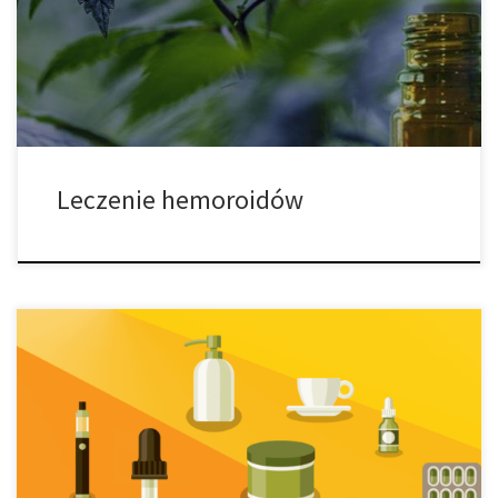
leczyć hemoroidy. Hemoroidy to obrzęki składające się z
powiększonych naczyń krwionośnych, które występują w odbycie i
odbytnicy. Hemoroidy są zarówno częstym jak […]
Leczenie hemoroidów
CBD i dieta ketogeniczna: mocne połączenie. CBD i dieta
ketogeniczna są przydatnymi narzędziami dla sportowców,
entuzjastów zdrowia i pacjentów cierpiących na szereg różnych
schorzeń. CBD i dieta ketogeniczna mogą iś dobrze w parze jeśli
chodzi o poprawę stylu życia i zarządzanie doświadczanymi
problemami. Oba narzędzia są centralnym punktem wielu