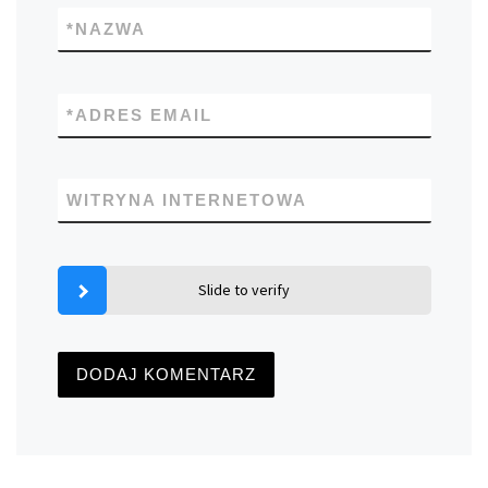
*
NAZWA
*
ADRES EMAIL
WITRYNA INTERNETOWA
Slide to verify