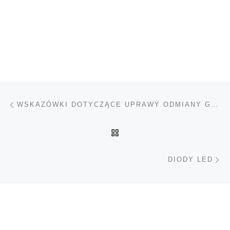
Nawigacja wpisu
Poprzedni wpis
WSKAZÓWKI DOTYCZĄCE UPRAWY ODMIANY GOD BUD
POWRÓT DO LISTY POS
Na
DIODY LED