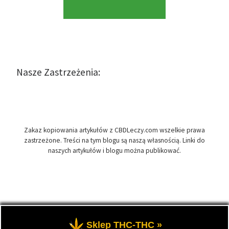
Nasze Zastrzeżenia:
Zakaz kopiowania artykułów z CBDLeczy.com wszelkie prawa
zastrzeżone. Treści na tym blogu są naszą własnością. Linki do
naszych artykułów i blogu można publikować.
© 2026
CBDLeczy.com
– Wszelkie prawa zastrzeżone
- Medyczna
Sklep THC-THC »