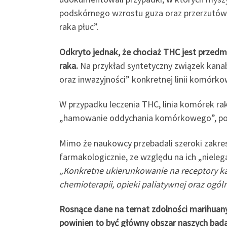
podskórnego wzrostu guza oraz przerzutów d
raka płuc”.
Odkryto jednak, że chociaż THC jest przedm
raka.
Na przykład syntetyczny związek kanab
oraz inwazyjności” konkretnej linii komórkow
W przypadku leczenia THC, linia komórek r
„hamowanie oddychania komórkowego”, podcz
Mimo że naukowcy przebadali szeroki zakre
farmakologicznie, ze względu na ich „niele
„Konkretne ukierunkowanie na receptory
chemioterapii, opieki paliatywnej oraz ogól
Rosnące dane na temat zdolności marihuan
powinien to być główny obszar naszych bad