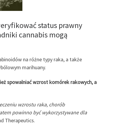
eryfikować status prawny
ładniki cannabis mogą
binoidów na różne typy raka, a także
iwbólowym marihuany.
eż spowalniać wzrost komórek rakowych, a
eczeniu wzrostu raka, chorób
a zatem powinno być wykorzystywane dla
nd Therapeutics.