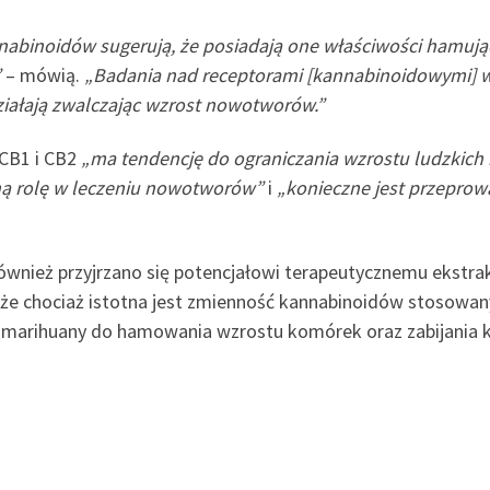
binoidów sugerują, że posiadają one właściwości hamując
”
– mówią.
„Badania nad receptorami [kannabinoidowymi] 
iałają zwalczając wzrost nowotworów.”
 CB1 i CB2
„ma tendencję do ograniczania wzrostu ludzkic
 rolę w leczeniu nowotworów”
i
„konieczne jest przepro
również przyjrzano się potencjałowi terapeutycznemu ekst
że chociaż istotna jest zmienność kannabinoidów stosowany
 marihuany do hamowania wzrostu komórek oraz zabijania 