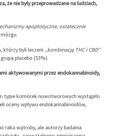
a, że nie były przeprowadzane na ludziach,
mechanizmy apoptotyczne, ostatecznie
a mózgu.
 którzy byli leczeni
„kombinacją THC i CBD”
 grupą placebo (53%).
rami aktywowanymi przez endokannabinoidy,
ym typie komórek nowotworowych wystąpiło
eli oceny wpływu endokannabinoidów,
z raka wątroby, ale autorzy badania
iadczyły „zauważalnego zmniejszenia