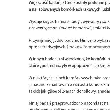
Większość badań, które zostały poddane prze
a na izolowanych komórkach rakowych ludzk
Wydaje się, że kannabinoidy
„wywierają siln
prowadzące do śmierci komórek”,
śmierci k
Przynajmniej jedno badanie kliniczne wykaza
oprócz tradycyjnych środków farmaceutyczn
W innym badaniu stwierdzono, że komórki r
które „pośredniczyły w apoptozie” lub śmie
W niektórych liniach komórkowych raka pr
„znaczne zahamowanie wzrostu komórek a n
takich jak glicerol 2-arachidonoilowy, anad
Mniej badań przeprowadzono natomiast na te
udokumentowali przypadki, w których myszy