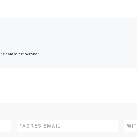
e pola są oznaczone
*
*
ADRES EMAIL
WI