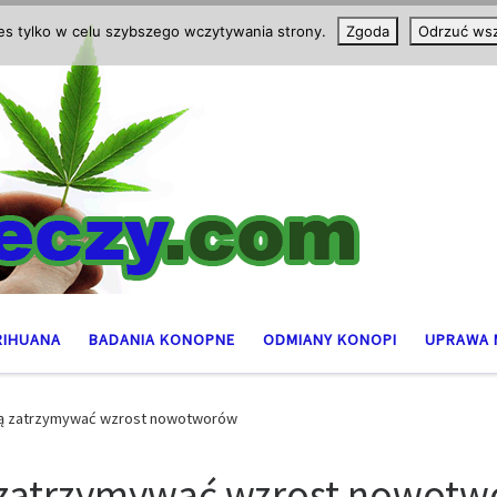
ies tylko w celu szybszego wczytywania strony.
Zgoda
Odrzuć wsz
RIHUANA
BADANIA KONOPNE
ODMIANY KONOPI
UPRAWA 
ą zatrzymywać wzrost nowotworów
zatrzymywać wzrost nowot