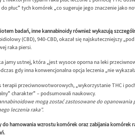
o płuc” tych komórek „co sugeruje jego znaczenie jako now
iotem badań, inne kannabinoidy również wykazują szczególn
idiolowy (CBD), 940-CBD, okazał się najskuteczniejszy „pod
ej raka piersi.
aka jamy ustnej, która „jest wysoce oporna na leki przeci
as gdy inna konwencjonalna opcja leczenia „nie wykazała
s terapii przeciwnowotworowych, „wykorzystanie THC i poc
galny” charakter” – podsumowali naukowcy.
 kannabinoidowe mogą zostać zastosowane do opanowania
nego leczenia raka”.
y do hamowania wzrostu komórek oraz zabijania komórek ra
ań.