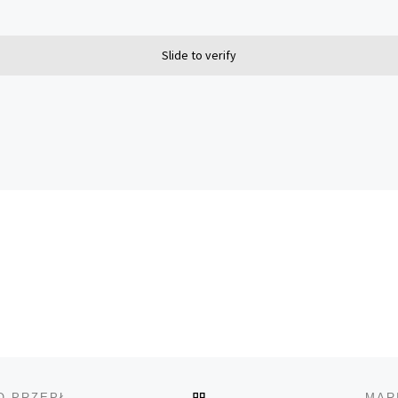
Slide to verify
POWRÓT DO LISTY POS
KALIFORNIA ODNOTOWUJE WZROST NIELEGALNEGO PRZEPŁYWU MARIHUANY
MAR