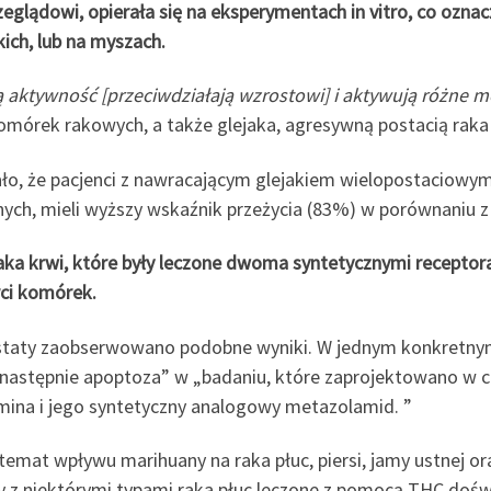
glądowi, opierała się na eksperymentach in vitro, co oznacz
ich, lub na myszach.
ą aktywność [przeciwdziałają wzrostowi] i aktywują różne 
omórek rakowych, a także glejaka, agresywną postacią rak
ło, że pacjenci z nawracającym glejakiem wielopostaciowym,
ych, mieli wyższy wskaźnik przeżycia (83%) w porównaniu z
aka krwi, które były leczone dwoma syntetycznymi recepto
rci komórek.
ostaty zaobserwowano podobne wyniki. W jednym konkretn
astępnie apoptoza” w „badaniu, które zaprojektowano w c
amina i jego syntetyczny analogowy metazolamid. ”
mat wpływu marihuany na raka płuc, piersi, jamy ustnej ora
 z niektórymi typami raka płuc leczone z pomocą THC dośw