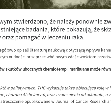
wym stwierdzono, że należy ponownie zw
stniejące badania, które pokazują, że sk
raz pomagać w leczeniu raka.
egółowo opisali literaturę naukową dotyczącą wpływu kanna
zającym nudności oraz przeciwbólowym właściwościom przec
ów skutków ubocznych chemioterapii marihuana może równi
któw paliatywnych, THC wykazuje także obiecującą rolę w l
ne, choroba Alzheimera), oraz uzależnienia od alkoholu, 
o streszczenie opublikowane w Journal of Cancer Research a