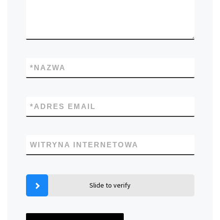
*
NAZWA
*
ADRES EMAIL
WITRYNA INTERNETOWA
Slide to verify