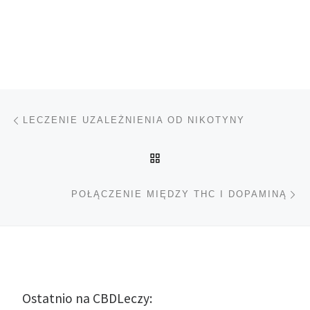
Nawigacja wpisu
Poprzedni wpis
LECZENIE UZALEŻNIENIA OD NIKOTYNY
POWRÓT DO LISTY POS
Na
POŁĄCZENIE MIĘDZY THC I DOPAMINĄ
Ostatnio na CBDLeczy: