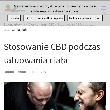
Nasza witryna wykorzystuje pliki cookies tylko w celu
Przejdź do treści
szybszego wczytywania strony.
Me
Zgoda
Odrzuć wszystkie zgody
Polityka prywatności
Strona główna
»
Olej Konopny CBD
»
Stosowanie CBD podczas
tatuowania ciała
Stosowanie CBD podczas
tatuowania ciała
Opublikowano
1 lipca 2019