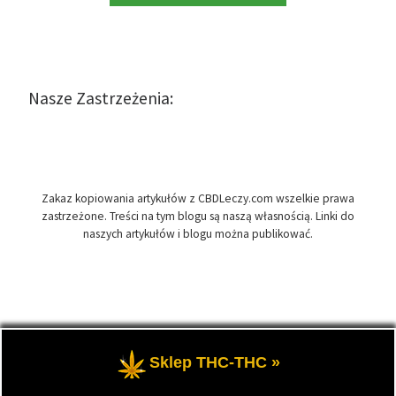
Nasze Zastrzeżenia:
Zakaz kopiowania artykułów z CBDLeczy.com wszelkie prawa
zastrzeżone. Treści na tym blogu są naszą własnością. Linki do
naszych artykułów i blogu można publikować.
© 2026
CBDLeczy.com
– Wszelkie prawa zastrzeżone
- Medyczna
Sklep THC-THC »
marihuana i olej CBD-RSO w medycynie.