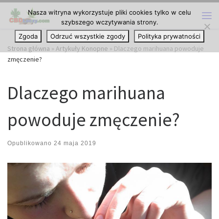
Nasza witryna wykorzystuje pliki cookies tylko w celu
Przejdź do treści
szybszego wczytywania strony.
Me
Zgoda
Odrzuć wszystkie zgody
Polityka prywatności
Strona główna
»
Artykuły Konopne
»
Dlaczego marihuana powoduje
zmęczenie?
Dlaczego marihuana
powoduje zmęczenie?
Opublikowano
24 maja 2019