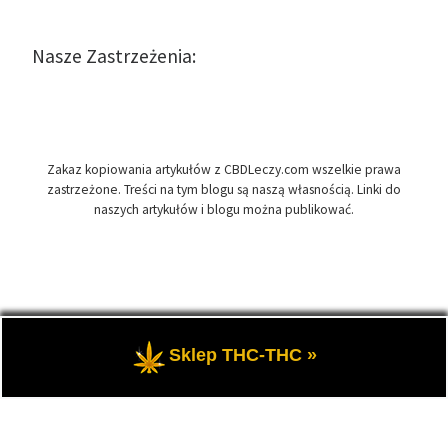
Nasze Zastrzeżenia:
Zakaz kopiowania artykułów z CBDLeczy.com wszelkie prawa
zastrzeżone. Treści na tym blogu są naszą własnością. Linki do
naszych artykułów i blogu można publikować.
© 2026
CBDLeczy.com
– Wszelkie prawa zastrzeżone
- Medyczna
Sklep THC-THC »
marihuana i olej CBD-RSO w medycynie.