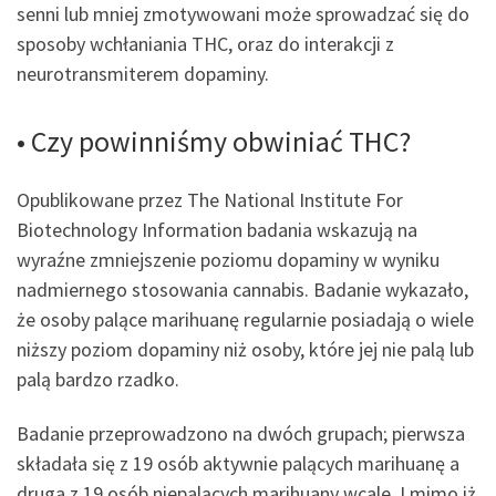
senni lub mniej zmotywowani może sprowadzać się do
sposoby wchłaniania THC, oraz do interakcji z
neurotransmiterem dopaminy.
• Czy powinniśmy obwiniać THC?
Opublikowane przez The National Institute For
Biotechnology Information badania wskazują na
wyraźne zmniejszenie poziomu dopaminy w wyniku
nadmiernego stosowania cannabis. Badanie wykazało,
że osoby palące marihuanę regularnie posiadają o wiele
niższy poziom dopaminy niż osoby, które jej nie palą lub
palą bardzo rzadko.
Badanie przeprowadzono na dwóch grupach; pierwsza
składała się z 19 osób aktywnie palących marihuanę a
druga z 19 osób niepalących marihuany wcale. I mimo iż