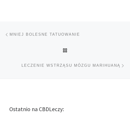
Nawigacja wpisu
Poprzedni wpis
MNIEJ BOLESNE TATUOWANIE
POWRÓT DO LISTY POS
Na
LECZENIE WSTRZĄSU MÓZGU MARIHUANĄ
Ostatnio na CBDLeczy: