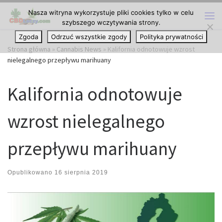
Nasza witryna wykorzystuje pliki cookies tylko w celu
Przejdź do treści
szybszego wczytywania strony.
Me
Zgoda
Odrzuć wszystkie zgody
Polityka prywatności
Strona główna
»
Cannabis News
»
Kalifornia odnotowuje wzrost
nielegalnego przepływu marihuany
Kalifornia odnotowuje
wzrost nielegalnego
przepływu marihuany
Opublikowano
16 sierpnia 2019