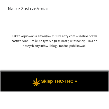
Nasze Zastrzeżenia:
Zakaz kopiowania artykułów z CBDLeczy.com wszelkie prawa
zastrzeżone. Treści na tym blogu są naszą własnością. Linki do
naszych artykułów i blogu można publikować.
© 2026
CBDLeczy.com
– Wszelkie prawa zastrzeżone
- Medyczna
Sklep THC-THC »
marihuana i olej CBD-RSO w medycynie.