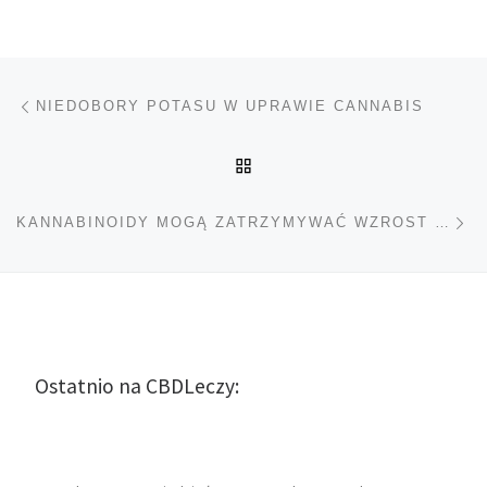
Nawigacja wpisu
Poprzedni wpis
NIEDOBORY POTASU W UPRAWIE CANNABIS
POWRÓT DO LISTY POS
Na
KANNABINOIDY MOGĄ ZATRZYMYWAĆ WZROST NOWOTWORÓW
Ostatnio na CBDLeczy: