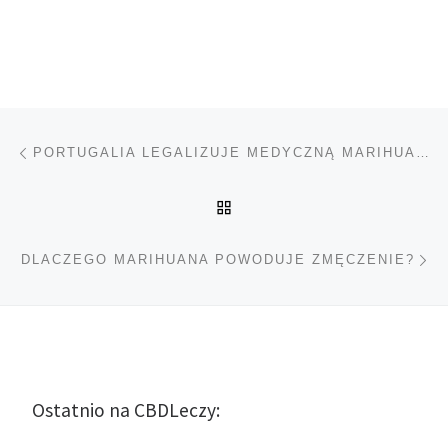
Nawigacja wpisu
Poprzedni wpis
PORTUGALIA LEGALIZUJE MEDYCZNĄ MARIHUANĘ
POWRÓT DO LISTY POS
Na
DLACZEGO MARIHUANA POWODUJE ZMĘCZENIE?
Ostatnio na CBDLeczy: