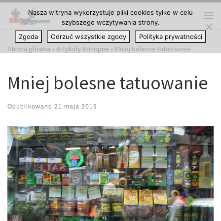
Nasza witryna wykorzystuje pliki cookies tylko w celu
Przejdź do treści
szybszego wczytywania strony.
Me
Zgoda
Odrzuć wszystkie zgody
Polityka prywatności
Strona główna
»
Artykuły Konopne
»
Mniej bolesne tatuowanie
Mniej bolesne tatuowanie
Opublikowano
21 maja 2019