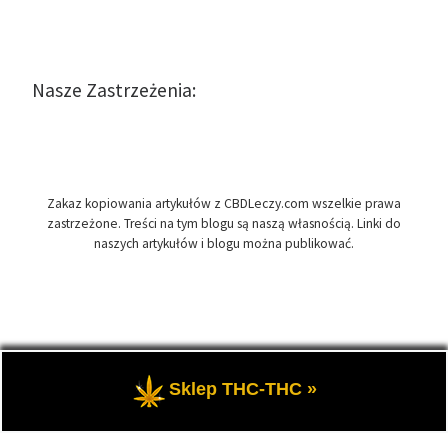
Nasze Zastrzeżenia:
Zakaz kopiowania artykułów z CBDLeczy.com wszelkie prawa
zastrzeżone. Treści na tym blogu są naszą własnością. Linki do
naszych artykułów i blogu można publikować.
© 2026
CBDLeczy.com
– Wszelkie prawa zastrzeżone
- Medyczna
Sklep THC-THC »
marihuana i olej CBD-RSO w medycynie.