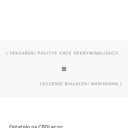
Nawigacja wpisu
Poprzedni wpis
TEKSAŃSKI POLITYK CHCE DEKRYMINALIZACJI MARIHUANY
POWRÓT DO LISTY POS
Na
LECZENIE BIAŁACZKI MARIHUANĄ
Ostatnio na CBDLeczy: