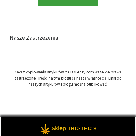
Nasze Zastrzeżenia:
Zakaz kopiowania artykułów z CBDLeczy.com wszelkie prawa
zastrzeżone. Treści na tym blogu są naszą własnością. Linki do
naszych artykułów i blogu można publikować.
© 2026
CBDLeczy.com
– Wszelkie prawa zastrzeżone
- Medyczna
Sklep THC-THC »
marihuana i olej CBD-RSO w medycynie.