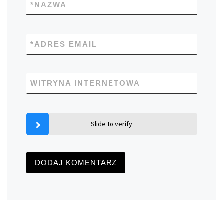
*
NAZWA
*
ADRES EMAIL
WITRYNA INTERNETOWA
Slide to verify