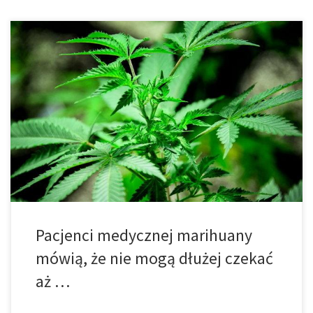
W stanie Utah walka o legalizację marihuany jest daleka od
zakończenia. Prawodawcy, agencje policyjne i rzecznicy wspólnie
pracują teraz nad projektem ustawy, która mogłaby zostać
przekazana do głosowania w przyszłym roku. W międzyczasie,
rodziny w Utah pakują się i szukają schronienia w innych stanach.
Nie daleko od granicy Utah wzdłuż […]
Pacjenci medycznej marihuany
mówią, że nie mogą dłużej czekać
aż …