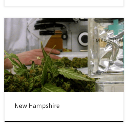
Przemysł medycznej marihuany od kilku lat jest w okresie
odrodzenia, a Stany Zjednoczone są w tym temacie na czele.
Mimo, że lek został już zalegalizowany w większości stanów w
kraju, istnieje poważny spór pomiędzy urzędnikami federalnymi i
stanowymi w tym zakresie. Mimo że ci pierwsi wciąż potępiają
stosowanie marihuany, kilka […]
New Hampshire