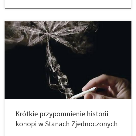
We wrześniu 1937, konopia stała się nielegalna i nastała
prohibicja. Prawdopodobnie najbardziej użyteczna roślina znana
człowiekowi stała się nielegalna w uprawie oraz użyciu, zarówno
bogata w substancję psychoaktywną THC oraz ta, która jej nie
zawierała. Konopia została uznana za bezużyteczną oraz
niebezpieczną i stanowiącą zagrożenie dla miliardowych
przedsiębiorstw wpływowych ludzi […]
Krótkie przypomnienie historii
konopi w Stanach Zjednoczonych