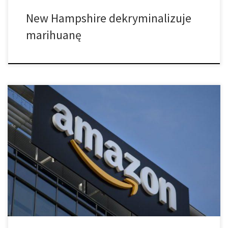
New Hampshire dekryminalizuje
marihuanę
Para z Florydy otrzymała bardzo zaskakujący bonus w zakupach z
Amazona: 65 funtów marihuany wysokiej jakości. Para z Orlando
otrzymała o wiele więcej, niż zamawiała. Mężczyzna i kobieta,
którzy poprosili o zachowanie anonimowości, kupowali na
Amazonie pojemniki do przechowywania, aby lepiej
zorganizować swoje rzeczy. Zorientowali się od razu po
otrzymaniu […]