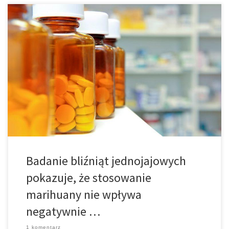
Niedawne badania przeprowadzone na dorosłych bliźniętach
sugerują, że stosowanie konopi w jakimkolwiek wieku nie ma
wpływu na inteligencję. Badanie, w których jedno z bliźniąt
stosowało konopie przez dłuższy czas, a drugie wcale,
przeprowadzone przez Narodową Akademię Nauki w USA
stwierdziło, że konopia nie ma negatywnego wpływu na
inteligencję, w tym […]
Badanie bliźniąt jednojajowych
pokazuje, że stosowanie
marihuany nie wpływa
negatywnie …
1 komentarz