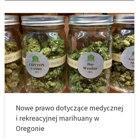
Mieszkańcy Oregonu wkrótce będą mogli kupić medyczną oraz
rekreacyjną marihuanę, a także ekstrakty do użytku rekreacyjnego
od tego samego sprzedawcy – zgodnie z ustawą podpisaną 24
marca przez gubernator Kate Brown. Planuje się zrealizowanie
zasad ustawy na ten miesiąc, mówi Andre Ourso, kierownik
programu medycznej marihuany. Wyborcy uczynili Oregon trzecim
[…]
Nowe prawo dotyczące medycznej
i rekreacyjnej marihuany w
Oregonie