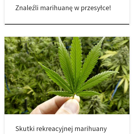
Znaleźli marihuanę w przesyłce!
Nieco ponad połowa naszego społeczeństwa próbowała chociaż
raz w swoim życiu cannabis. Czy należysz do osób, które to robiły?
Marihuana może być stosowana zarówno rekreacyjnie jak i
medycznie, w celu wydobycia z niej właściwości terapeutycznych.
Obecnie 29 stanów w USA stworzyło kompleksowe programy
medyczne dotyczące marihuany, a kolejne 8 zatwierdziło […]
Skutki rekreacyjnej marihuany