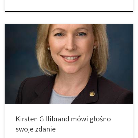
Wybitny, demokratyczny senator USA wzywa firmy farmaceutyczne
do zmian. Nowojorska senator Kirsten Gillibrand nazywa firmy
opioidowe aktywnymi przeciwnikami legalizacji marihuany.
Podczas niedawnego wystąpienia w Good Day New York, które
odbyło się w celu omówienia kontroli nad bronią, amerykański
prawnik i polityk została zapytana o swoje poparcie dla legalizacji
marihuany, a […]
Kirsten Gillibrand mówi głośno
swoje zdanie