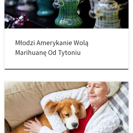
wynika, że ​​Amerykanie w wieku […]
Młodzi Amerykanie Wolą
Marihuanę Od Tytoniu
Raport pokazuje, że prawie połowa użytkowników cannabis ma
ponad 40 lat. Nowe badanie ujawnia, że ​​prawie połowa osób,
które obecnie używają konopi indyjskich w Ameryce Północnej,
ma ponad 40 lat, co jest zaskakującą liczbą, biorąc pod uwagę
popularną narrację, że większość użytkowników marihuany należy