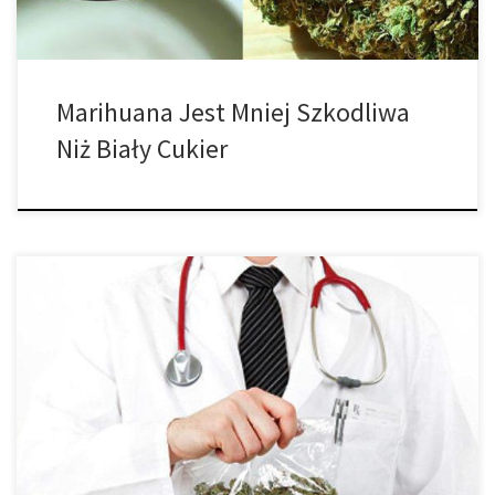
Marihuana Jest Mniej Szkodliwa
Niż Biały Cukier
Medyczna marihuana zmniejsza efekty choroby Alzheimera i
zapewnia ulgę osobom cierpiącym na tę chorobę. Według
Alzheimer’s Association, ponad pięć Amerykanów żyje z tą
chorobą i jest to szósta główna przyczyna śmierci w tym kraju.
Osoby cierpiące na tę chorobę doświadczają tak zwanego zamętu
umysłowego, trudności w myśleniu i rozumienie, wahań […]