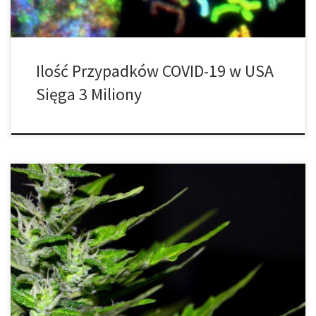
Ilość Przypadków COVID-19 w USA
Sięga 3 Miliony
Chociaż różnią się one nieznacznie w zależności od stanu oraz
kraju, niektóre schorzenia i choroby są uwzględnione w warunkach
kwalifikujących do leczenia medyczną marihuaną w nich
wszystkich. Jakie jednostki chorobowe kwalifikują się do terapii
medyczną marihuaną? Medyczna marihuana stanowi bezpieczną,
skuteczną i niedrogą alternatywę dla wielu silnie uzależniających,
nieskutecznych i […]