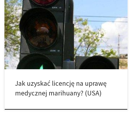
Istnieje coraz większa liczba legalnych plantatorów marihuany we
wszystkich krajach na całym świecie i z pewnością jest to dobra
rzecz! A to dlatego, że marihuana jest lepszą alternatywą dla
produktów farmaceutycznych, a zażywanie jej niesie ze sobą
wiele korzyści. W każdym razie, jeśli chcesz uprawiać marihuanę
legalnie, a nie chcesz […]
Jak uzyskać licencję na uprawę
medycznej marihuany? (USA)