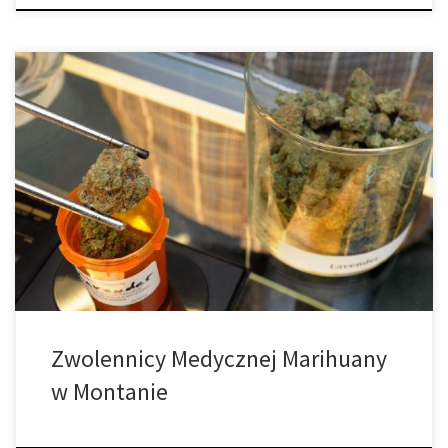
Zwolennicy medycznej marihuany w Montanie rozpoczęli
zbieranie podpisów pod inicjatywą, która pyta wyborców o
cofnięcie przepisów dotyczących ograniczenia stosowania
substancji. Jednak zwolennicy marihuany mają zaledwie dziewięć
tygodni, aby zebrać 24.175 podpisów potrzebnych do
umieszczenia wniosku na listopadowym głosowaniu. Wyborcy
zalegalizowali medyczną marihuanę w 2004 roku w celach
leczniczych, ale ustawa […]
Zwolennicy Medycznej Marihuany
w Montanie