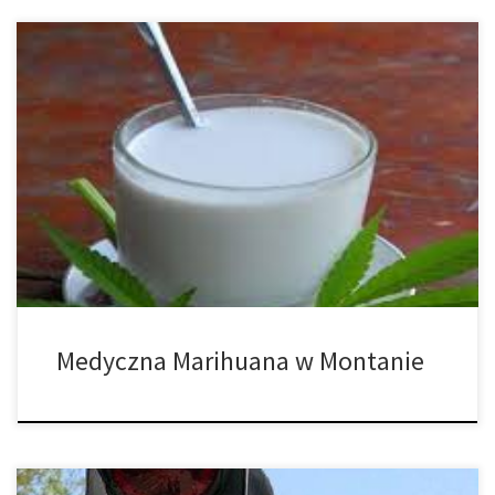
Uchwalona w 2004 roku ustawa dotycząca medycznej marihuany
w Montanie była jedną z pierwszych w Stanach Zjednoczonych. I
podobnie jak w innych stanach, ustawa ta przeszła już szereg
zmian w ostatnich latach. Zatwierdzona przez prawie dwie
trzecie wszystkich wyborców, ustawa dotycząca medycznej
marihuany w Montanie umożliwia używanie marihuany przy
leczeniu […]
Medyczna Marihuana w Montanie