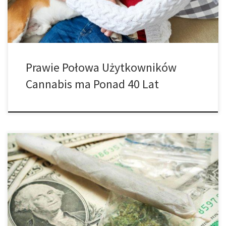
do młodszych grup demograficznych. Spostrzeżenie to […]
Prawie Połowa Użytkowników
Cannabis ma Ponad 40 Lat
Świat marihuany jest bogaty i zróżnicowany. Istnieje także wiele
ciekawostek na temat cannabis. Możesz pomyśleć, że wiesz dużo
o marihuanie, ale zawsze za rogiem czeka na Ciebie coś nowego.
Koniecznie sprawdź naszą listę 25 faktów i ciekawostek, aby
zobaczyć jak wygląda twoja wiedza na temat rośliny! 1. Marihuanę
można spożywać […]