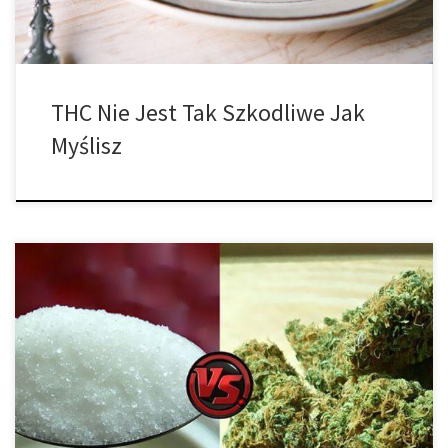
THC Nie Jest Tak Szkodliwe Jak
Myślisz
W niedawno przeprowadzonej ankiecie, zapytano Amerykanów,
co uważają za bardziej szkodliwą substancję – cukier czy
marihuanę. Co zaskakujące, większość z nich stwierdziła, że mniej
szkodliwa jest marihuana. Rozważając złe nawyki jak palenie
tytoniu, picie alkoholu, spożywanie słodkich pokarmów czy
napojów oraz palenie marihuany, czy masz jakiekolwiek pojęcie,
które z nich […]