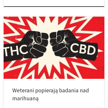
Ankieta Amerykańskiego Legionu: Weterani w zdecydowanej
większości popierają badania nad marihuaną. Nowa ankieta
dowodzi, że weterani wojskowi w USA i z szerokiej gamy
demograficznej, popierają legalizacje medycznej marihuany.
Dzięki wyborom, które pokazują, że poparcie Amerykanów dla
legalizacji marihuany osiągnęło nowe maksimum, nowa ankieta
przeprowadzona przez American Legion pokazuje silne wsparcie
[…]
Weterani popierają badania nad
marihuaną