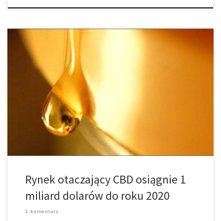
Przemysł marihuany w Stanach Zjednoczonych gwałtownie
rośnie, a sprzedaż cannabis oszacowana została w ubiegłym roku
na 6,7 mld dolarów. Ale do roku 2020 nowy, oddzielny rynek z
pewnością osiągnie miliardowy pułap – rozwijający się rynek CBD.
Rośliny konopne, które nie wykazują wysokiego poziomu THC są
źródłem większości kannabidiolu (CBD) na […]
Rynek otaczający CBD osiągnie 1
miliard dolarów do roku 2020
1 komentarz