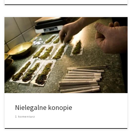
Konopie wykorzystywane były w wielu rzeczach: ubraniach,
samochodach, tworzywach sztucznych, materiałach budowlanych,
linach, papierach, tekstyliach, żywności, lekarstwach itd. Kiedyś,
uprawianie konopi w Stanach Zjednoczonych było obowiązkowe
przez wszystkich rolników, którzy posiadali ziemię. Faktem jest, że
konopie były bardzo popularne w 1800 i 1900 roku, ponieważ
były użyteczne z wielu powodów. […]
Nielegalne konopie
1 komentarz