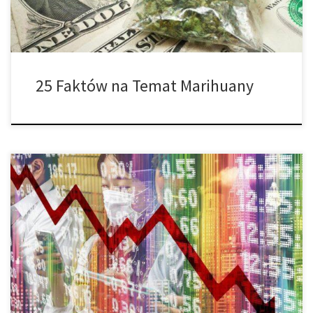
25 Faktów na Temat Marihuany
Marihuana cieszy się ogromnym poparciem na całym świecie ze
względu na swoje właściwości medyczne. Coraz więcej krajów na
świecie akceptuje zarówno medyczną jak i rekreacyjną
marihuanę. Jednak w obliczu wybuchu koronawirusa… czy
przemysł cannabis również może być w niebezpieczeństwie?
Koronawirus wpłynął na wielu producentów prowadzących swoją
działalność w Chinach. Rynek […]