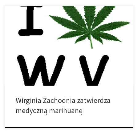
Z Marijuana Policy Project (MPP): Oczekuje się, że gubernator Jim
Justice podpisze ustawę SB 386, sprawiając, że Zachodnia
Wirginia stanie się 29 stanem w USA, który przyjął prawo
medycznej marihuany. Wniosek dotyczący medycznej marihuany
otrzymał w czwartek ostateczne zatwierdzenie w parlamencie
Zachodniej Wirginii i zmierza do stanowiska gubernatora Jim
Justice. […]
Wirginia Zachodnia zatwierdza
medyczną marihuanę