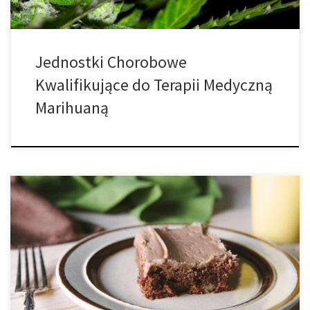
Jednostki Chorobowe
Kwalifikujące do Terapii Medyczną
Marihuaną
Skrót THC, który oznacza delta-9-tetrahydrokannabinol lub Δ-9-
tetrahydrokannabinol (Δ-9-THC), to cząsteczka kannabinoidowa
pochodząca z marihuany (cannabis), która od dawna jest
uznawana za główny składnik psychoaktywny rośliny – czyli
substancję, która powoduje, że użytkownicy doświadczają
popularnego dla marihuany haju. THC jest tylko jedną z ponad 400
różnych substancji aktywnych – i 60 […]