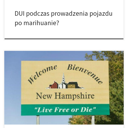
DUI podczas prowadzenia pojazdu
po marihuanie?
New Hampshire stało się dwudziestym drugim stanem w USA,
które zdecydowało się zdekryminalizować posiadanie marihuany.
Czy legalizacja marihuany będzie kolejnym krokiem? Mottem
stanu New Hampshire jest „Live free or die” (Żyj wolno lub nie żyj
wcale) i wydaje się, że stan realizuje to oświadczenie poprzez
dekryminalizację posiadania konopi. Republikański gubernator,
[…]