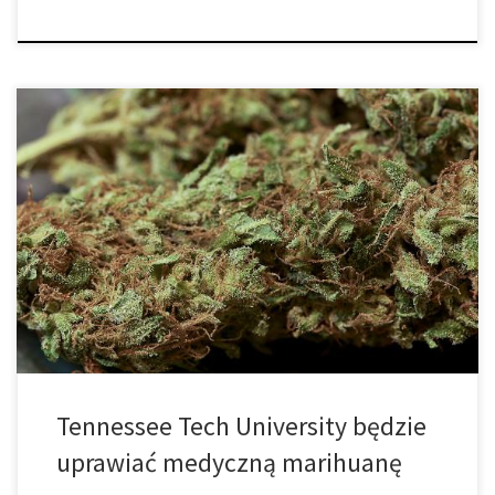
Tennessee Tech ma zamiar stać się drugą szkołą w USA, która
legalnie będzie uprawiać medyczną marihuanę. Uczelnia została
wybrana jako ośrodek dostarczania marihuany do czteroletniego
badania leczenia padaczki, na mocy ustawy, która czeka na
podpis Gubernatora (Bill Haslam). Wniosek, SB 2531, przeszedł na
początku tego miesiąca i ma być wpisany […]
Tennessee Tech University będzie
uprawiać medyczną marihuanę