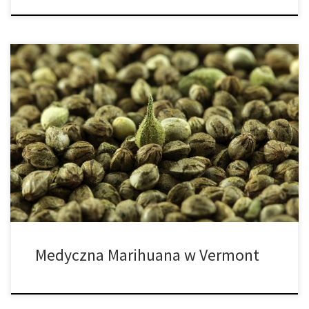
Prawo w Vermont zezwala na posiadanie i uprawianie dwóch
dojrzałych roślin marihuany, siedem niedojrzałych roślin oraz
dwóch uncji użytkowej marihuany. Już w 2004 roku uchwalono
tutaj ustawę dotyczącą użytkowania medycznej marihuany, jednak
zrobiono to za pośrednictwem ustawodawstwa, a nie głosowania
powszechnego. W 2004 roku Senat w Vermont zatwierdził akt,
który […]
Medyczna Marihuana w Vermont