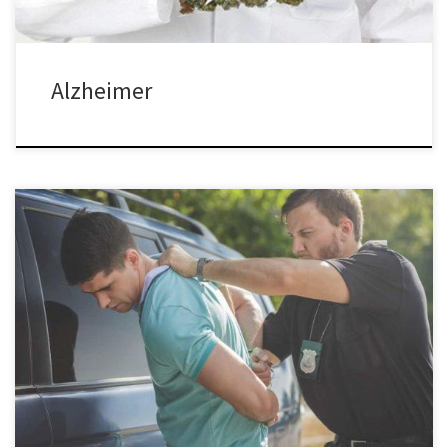
Alzheimer
Czy w USA można dostać DUI podczas prowadzenia pojazdu po
marihuanie? DUI – driving under influence oznacza jazdę pod
wpływem – narkotyków lub alkoholu. Zatem, czy można w USA
dostać DUI podczas prowadzenia pojazdu po marihuanie jeśli ma
się uprawnienia do stosowania jej? Krótko odpowiedź brzmi…
TAK. Według criminaldefenselawyer.com, mimo […]