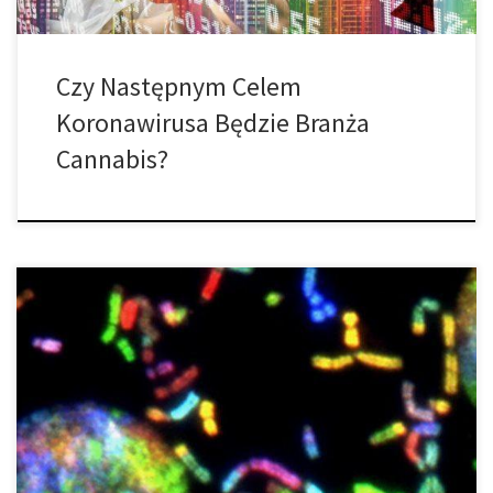
Czy Następnym Celem
Koronawirusa Będzie Branża
Cannabis?
Nowo potwierdzona ilość przypadków COVID-19 dziennie w USA
przekracza 50,000, bijąc jakiekolwiek rekordy na całym świecie.
FILADELFIA: Przez dwa tygodnie Rachael Jones przebywała w
domu, bez wypłaty, czekając na wyniki testu COVID-19 z apteki
niedaleko Filadelfii. „Jestem po prostu bardzo rozczarowana. Po
prostu nie rozumiem dlaczego – biorąc pod uwagę […]