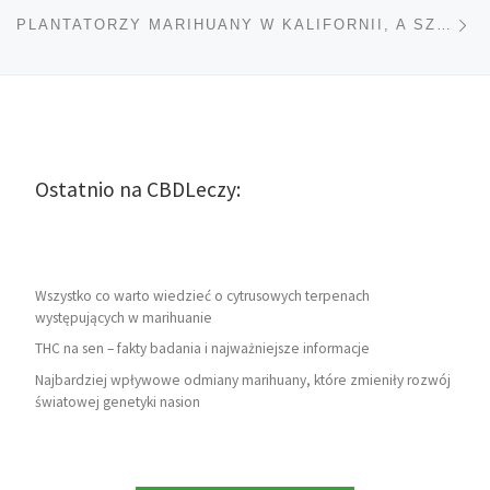
Na
PLANTATORZY MARIHUANY W KALIFORNII, A SZACUNEK DO ŚRODOWISKA
Ostatnio na CBDLeczy:
Wszystko co warto wiedzieć o cytrusowych terpenach
występujących w marihuanie
THC na sen – fakty badania i najważniejsze informacje
Najbardziej wpływowe odmiany marihuany, które zmieniły rozwój
światowej genetyki nasion