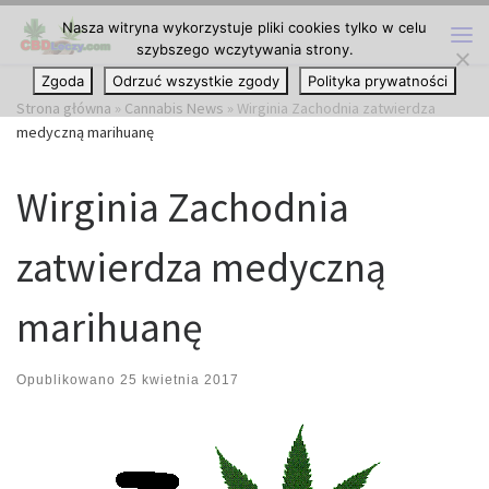
Nasza witryna wykorzystuje pliki cookies tylko w celu
Przejdź do treści
szybszego wczytywania strony.
Me
Zgoda
Odrzuć wszystkie zgody
Polityka prywatności
Strona główna
»
Cannabis News
»
Wirginia Zachodnia zatwierdza
medyczną marihuanę
Wirginia Zachodnia
zatwierdza medyczną
marihuanę
Opublikowano
25 kwietnia 2017