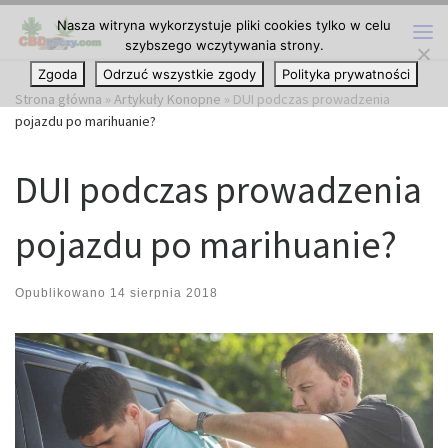
Nasza witryna wykorzystuje pliki cookies tylko w celu
Przejdź do treści
szybszego wczytywania strony.
Me
Zgoda
Odrzuć wszystkie zgody
Polityka prywatności
Strona główna
»
Artykuły Konopne
»
DUI podczas prowadzenia
pojazdu po marihuanie?
DUI podczas prowadzenia
pojazdu po marihuanie?
Opublikowano
14 sierpnia 2018