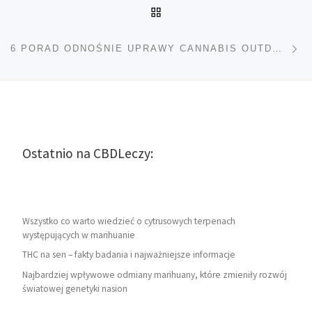
POWRÓT DO LISTY POS
Na
6 PORAD ODNOŚNIE UPRAWY CANNABIS OUTDOOR
Ostatnio na CBDLeczy:
Wszystko co warto wiedzieć o cytrusowych terpenach
występujących w marihuanie
THC na sen – fakty badania i najważniejsze informacje
Najbardziej wpływowe odmiany marihuany, które zmieniły rozwój
światowej genetyki nasion