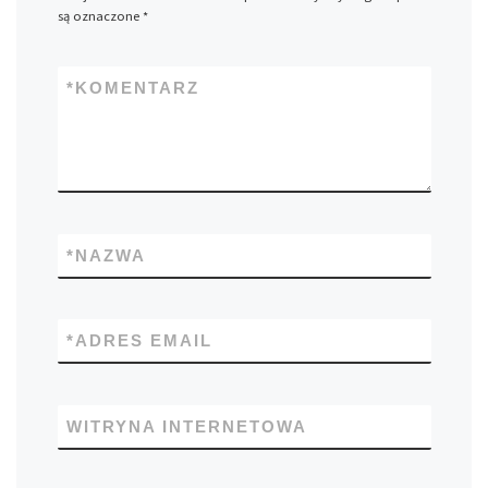
są oznaczone
*
*
KOMENTARZ
*
NAZWA
*
ADRES EMAIL
WITRYNA INTERNETOWA