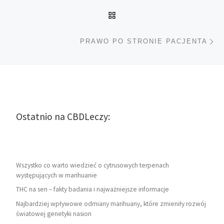
POWRÓT DO LISTY POS
Na
PRAWO PO STRONIE PACJENTA
Ostatnio na CBDLeczy:
Wszystko co warto wiedzieć o cytrusowych terpenach
występujących w marihuanie
THC na sen – fakty badania i najważniejsze informacje
Najbardziej wpływowe odmiany marihuany, które zmieniły rozwój
światowej genetyki nasion