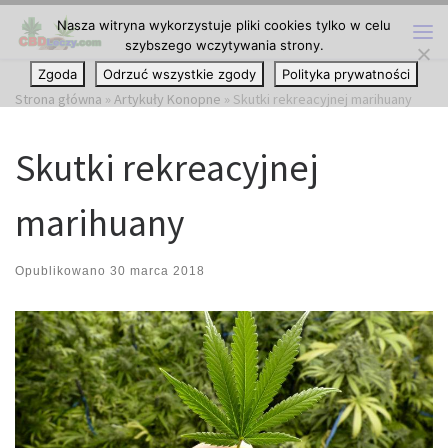
Nasza witryna wykorzystuje pliki cookies tylko w celu
Przejdź do treści
szybszego wczytywania strony.
Me
Zgoda
Odrzuć wszystkie zgody
Polityka prywatności
Strona główna
»
Artykuły Konopne
»
Skutki rekreacyjnej marihuany
Skutki rekreacyjnej
marihuany
Opublikowano
30 marca 2018