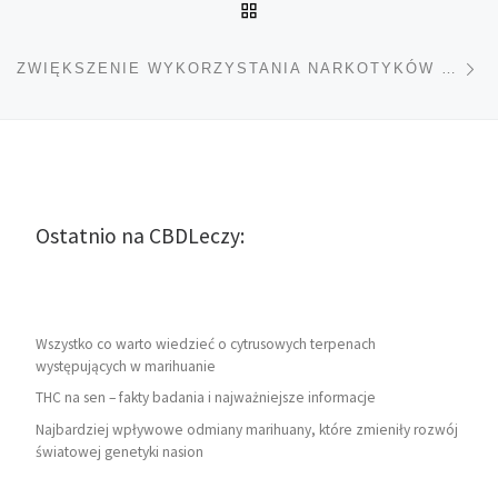
POWRÓT DO LISTY POS
Na
ZWIĘKSZENIE WYKORZYSTANIA NARKOTYKÓW PODCZAS COVID-19
Ostatnio na CBDLeczy:
Wszystko co warto wiedzieć o cytrusowych terpenach
występujących w marihuanie
THC na sen – fakty badania i najważniejsze informacje
Najbardziej wpływowe odmiany marihuany, które zmieniły rozwój
światowej genetyki nasion