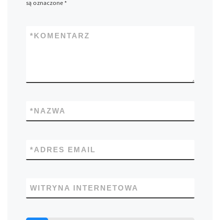
są oznaczone
*
*
KOMENTARZ
*
NAZWA
*
ADRES EMAIL
WITRYNA INTERNETOWA