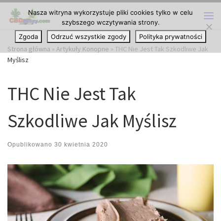
Nasza witryna wykorzystuje pliki cookies tylko w celu
Przejdź do treści
szybszego wczytywania strony.
Me
Zgoda
Odrzuć wszystkie zgody
Polityka prywatności
Strona główna
»
Artykuły Konopne
»
THC Nie Jest Tak Szkodliwe Jak
Myślisz
THC Nie Jest Tak
Szkodliwe Jak Myślisz
Opublikowano
30 kwietnia 2020