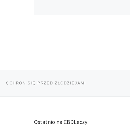
Nawigacja wpisu
Poprzedni wpis
CHROŃ SIĘ PRZED ZŁODZIEJAMI
Ostatnio na CBDLeczy: