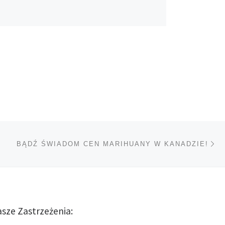
Na
TÓW
BĄDŹ ŚWIADOM CEN MARIHUANY W KANADZIE!
sze Zastrzeżenia: