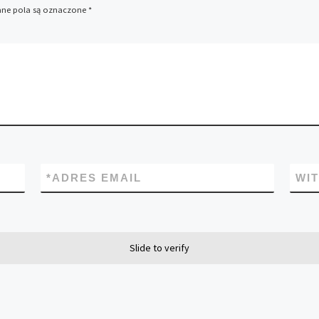
e pola są oznaczone
*
*
ADRES EMAIL
WI
Slide to verify