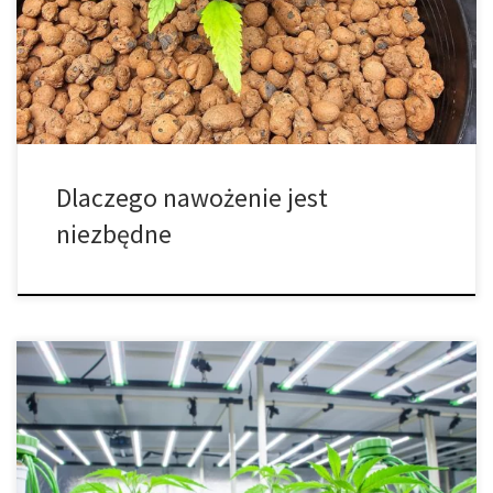
ogrodników może wydawać się skomplikowane, ale w
rzeczywistości wystarczy zrozumieć kilka podstawowych zasad,
aby osiągnąć doskonałe rezultaty. Dobrze dobrane nawozy nie
tylko przyspieszają wzrost roślin, lecz także […]
Dlaczego nawożenie jest
niezbędne
Kwas humusowy i kwas fulwowy – kompletny przewodnik dla
upraw Wydajność upraw zależy od jakości gleby i dostępności
składników pokarmowych. Kwasy humusowe i kwasy fulwowe są
naturalnymi biostymulatorami, które zwiększają żyzność,