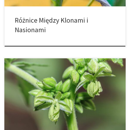
Różnice Między Klonami i
Nasionami
Jak rozpoznać płeć męską i żeńską w uprawie marihuany? Dwie
metody identyfikacji dla lepszej uprawy. Jeśli uprawiasz
marihuanę, powinieneś wiedzieć, jak rozpoznać żeńskie i męskie
rośliny marihuany. Tylko samice wytwarzają pożądane pąki
potrzebne do celów leczniczych lub rekreacyjnych. Rośliny męskie
mają niską aktywność i bardzo niską zawartość THC w porównaniu
[…]