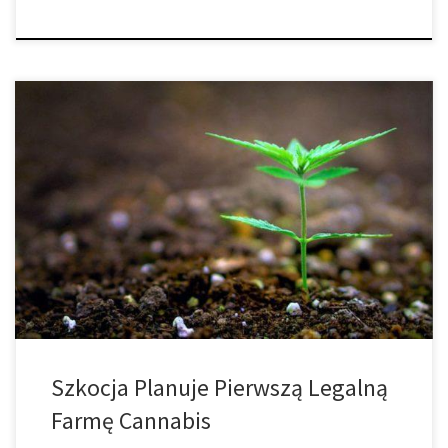
Lokalni przedsiębiorcy rolni William i Neil Ewart otrzymali
pozwolenie na budowę pionierskiego obiektu w Langholm w
Szkocji. Produkty z konopi medycznych zawierające THC –
związek psychoaktywny cannabis – były nielegalne w Wielkiej
Brytanii do czasu zmiany prawa w listopadzie 2018 roku. Zmiana
przyniosła dowody naukowców, że medyczna marihuana przynosi
korzyści […]
Szkocja Planuje Pierwszą Legalną
Farmę Cannabis