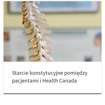
Termin rozprawy w starciu konstytucyjnym na temat prawa
medycznej marihuany ustanowionego przez Health Canada został
ustalony. Przypadek obejmujący grupę pacjentów, którzy
twierdzą, że program MMPR Health Canada łamie konstytucję
rozpocznie się w następnym miesiącu. Sprawę prowadzi prawnik
John Conroy podważając szereg zasad określonych przez rząd i
dotyczących programu medycznej marihuany, […]
Starcie konstytucyjne pomiędzy
pacjentami i Health Canada