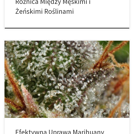
Różnica Między Męskimi i
Żeńskimi Roślinami
Dla tych, którzy mieszkają w jednym z tych miejsc, gdzie legalna
jest marihuana, zaplanowanie pierwszej uprawy marihuany może
być ekscytującym przedsięwzięciem. Aby ten proces przebiegał
sprawnie, opracowaliśmy ten przewodnik po uprawie marihuany
w pomieszczeniach. Pierwsze rośliny marihuany Istnieją dwa
sposoby rozpoczęcia uprawy konopi – z nasionami lub klonami – i
[…]
Efektywna Uprawa Marihuany