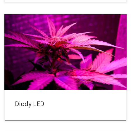
Czy diody LED są dobre do uprawy cannabis? W ciągu ostatniej
dekady diody LED zyskały dużą popularność wśród hodowców
cannabis. Chociaż diody LED (diody elektroluminescencyjne)
istnieją już od wczesnych lat sześćdziesiątych XX wieku, nie były
one ówcześnie w stanie dać tak szerokiego spektrum kolorów jak
teraz. Diody LED były również […]
Diody LED