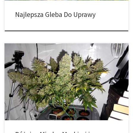
Najlepsza Gleba Do Uprawy
Różnica między męskimi i żeńskimi roślinami marihuany. Czy
wiesz, że rośliny marihuany posiadają odrębną płeć i mogą być
męskie lub żeńskie? Najważniejsza różnica między męskimi i
żeńskimi roślinami cannabis polega na tym, że tylko żeńskie rośliny
wytwarzają pąki. Zebrane, wysuszone i utwardzone kwiaty
żeńskie to pąki, które palimy! Jak rozmnażają […]