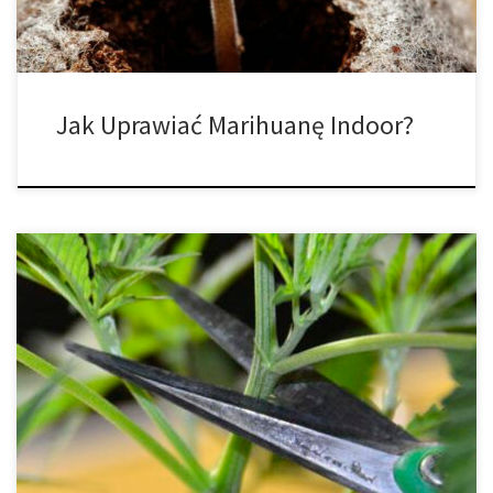
Jak Uprawiać Marihuanę Indoor?
Jeśli planujesz uprawiać własną marihuanę, niezależnie od tego,
czy będzie to jedna roślina, czy wiele, istnieją dwa główne
sposoby rozpoczęcia uprawy. Można tego dokonać poprzez
nasiona lub klonowanie. Obydwa mają swoje zalety i wady.
Technika stosowana do uprawy marihuany może zależeć od kilku
czynników. Jedną z kwestii jest to, jaki […]