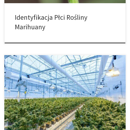
Identyfikacja Płci Rośliny
Marihuany
Najlepsza gleba do uprawy marihuany. Czy przy tak wielu różnych
podłożach gleba jest naprawdę najlepszym sposobem na uprawę
marihuany? Koniecznie czytaj dalej, jeśli chcesz wiedzieć, jak
gleba wypada w porównaniu z innymi podłożami! Zanim
przejdziemy do najlepszych rodzajów gleby, upewnijmy się, że
gleba będzie dla Ciebie najlepszym wyborem. Po pierwsze, […]