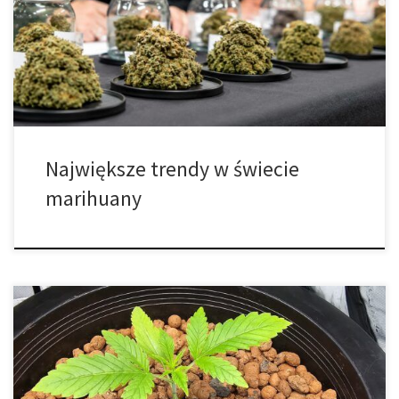
klasyczne odmiany wywodzące się z legendarnych genetyk
holenderskich. Dziś sytuacja wygląda zupełnie inaczej. Rynek
został zdominowany przez nowoczesne hybrydy, amerykańskie
linie genetyczne oraz odmiany tworzone z myślą […]
Największe trendy w świecie
marihuany
Najlepsze nawozy dla początkujących – praktyczny przewodnik
po skutecznym odżywianiu roślin Nawożenie to sztuka, która łączy
naukę, doświadczenie i obserwację natury. Dla początkujących