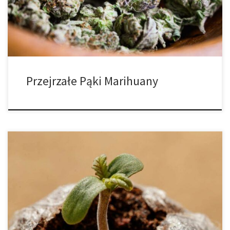
bezużyteczne, ale nie dają Ci tak pożądanego doświadczenia.
Podobnie jak przegapienie złotego […]
Przejrzałe Pąki Marihuany
Czy jesteś zainteresowany nauką uprawy konopi indyjskich? Dzisiaj
mamy dla ciebie informacje dotyczące uprawy marihuany indoor.
1. Odpowiednia konfiguracja pokoju do uprawy. W tym celu
potrzebne będzie odpowiednie miejsce! Może to być pokój
gościnny, garaż lub piwnica. Pamiętaj, że niektóre kraje wymagają,
aby rośliny konopi były uprawiane w miejscu niewidocznym […]