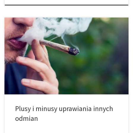
Plusy i minusy uprawiania innych odmian marihuany w jednym
pokoju uprawy. Dzisiaj przedstawimy wam wszystkie korzyści oraz
wady uprawy różnych odmian cannabis w tej samej przestrzeni
uprawy. Przy odrobinie dobrego planowania oraz
odpowiedniego przygotowania z pewnością nie jest to tak
trudne, jak może się wydawać. Kiedy zamierzasz uprawiać
cannabis pod […]
Plusy i minusy uprawiania innych
odmian