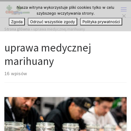
Nasza witryna wykorzystuje pliki cookies tylko w celu
Przejdź do treści
szybszego wczytywania strony.
Me
Zgoda
Odrzuć wszystkie zgody
Polityka prywatności
Strona główna
»
uprawa medycznej marihuany
uprawa medycznej
marihuany
16 wpisów
Jakie odmiany marihuany dominowały na konkursach w ostatnich
latach? Świat konopi zmienia się niezwykle dynamicznie. Jeszcze
kilkanaście lat temu na najważniejszych konkursach dominowały