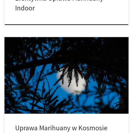
Indoor
Konopie indyjskie były używane w rytuałach, medycynie,
przyjemności i zastosowaniach przemysłowych, takich jak papier,
tekstylia i liny od dosłownych tysiącleci, a ponieważ coraz więcej
krajów godzi się na legalizację marihuany do celów medycznych
oraz rekreacyjnych, rekiny branżowe tworzą coraz bardziej
innowacyjne technologie i produkty, które napędzają
dynamicznie rozwijający się rynek […]
Uprawa Marihuany w Kosmosie