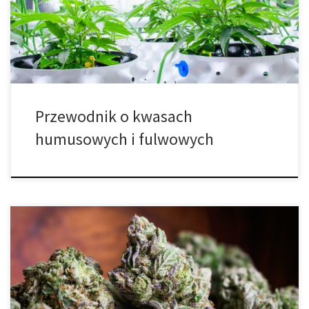
poprawiają strukturę gleby i wzmacniają rośliny. W tym obszernym
poradniku przedstawiamy, jak działają humaty, jak stosować
leonardyt, jakie są […]
Przewodnik o kwasach
humusowych i fulwowych
Jak uniknąć uzyskania przejrzałych pąków marihuany? Pomyśl
przez chwilę o zimnej pizzy. Jasne, możesz ją zjeść, ale nigdy nie
będzie tak dobra, jak świeży, gorący kawałek prosto z pieca.
Dokładnie takie są przejrzałe pąki konopi. Nie są zupełnie