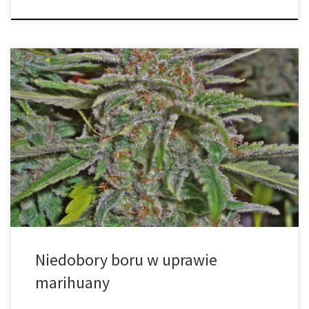
Niedobory boru mogą szkodzić uprawie marihuany zmniejszając
końcowe zbiory. Ze względu na to, że każdy hodowca chce
uzyskać jak najlepszą wydajność jak to możliwe, wczesne
wykrycie niedoborów może mieć ogromne znaczenie. Rośliny
stosują bor do transportu cukrów, metabolizowania azotu oraz
tworzenia białek. Ale co najważniejsze, jest on stosowany z
wapniem […]
Niedobory boru w uprawie
marihuany