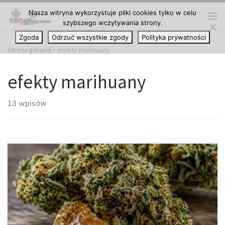
Nasza witryna wykorzystuje pliki cookies tylko w celu
Przejdź do treści
szybszego wczytywania strony.
Me
Zgoda
Odrzuć wszystkie zgody
Polityka prywatności
Strona główna
»
efekty marihuany
efekty marihuany
13 wpisów
Najmocniejszy kannabinoid świata, który pochodzi z marihuany –
wszystko, co warto wiedzieć o niezwykle silnych związkach
konopi Wprowadzenie Konopie od wielu lat pozostają
przedmiotem zainteresowania naukowców, biologów, chemików
oraz osób śledzących rozwój badań nad naturalnymi związkami