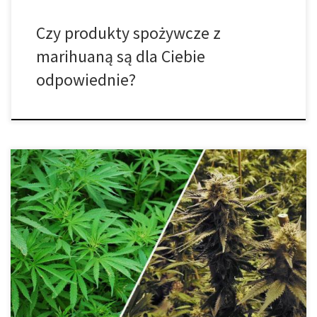
Czy produkty spożywcze z
marihuaną są dla Ciebie
odpowiednie?
Poprawne dawkowanie produktów spożywczych z marihuaną.
Kiedy nauczysz się dekarboksylować marihuanę oraz wytwarzać
masło konopne, możesz zacząć wytwarzać własne produkty
spożywcze. Ale od początku – zanim przejdziemy dalej musimy
porozmawiać o tym jak je dawkować. Mimo, że nikt nigdy nie
umarł z powodu przedawkowania cannabis, wiele osób cierpiało
z powodu […]