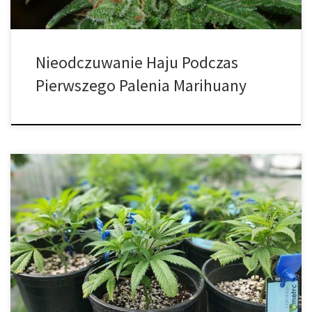
Nieodczuwanie Haju Podczas
Pierwszego Palenia Marihuany
Istnieje wiele czynników wpływających na wpływ marihuany na
każdą osobę. Rodzaj odmiany, moc oraz rodzaj spożycia to tylko
niektóre z czynników, które roślina wnosi do równania. Ale każda
osoba posiada swój własny zestaw zmiennych, takie jak procent
tkanki tłuszczowej, wiek, częstotliwość spożycia i płeć, żeby
wymienić tylko kilka. Jeśli spędzałeś […]