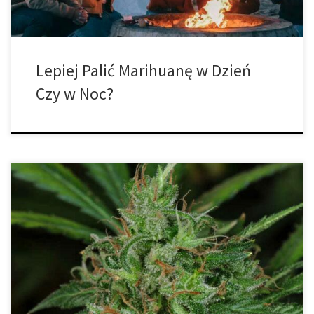
Lepiej Palić Marihuanę w Dzień
Czy w Noc?
Czy miałeś kiedyś tego przyjaciela, który powiedział, że po
prostu nic nie poczuł po zapaleniu marihuany? A może ty byłeś tą
osobą, która nie doświadczyła żadnych efektów podczas
pierwszego doświadczenia z marihuaną.Każdy, kto jest
sfrustrowany lub zdezorientowany tym zjawiskiem konsumpcji na
wczesnym etapie, powinien rozważyć poniższe punkty. Mogą
dotyczyć Ciebie […]