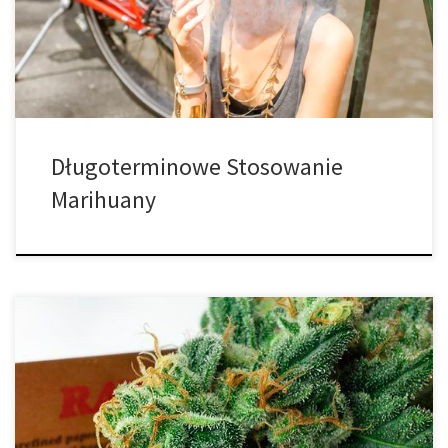
kwestionowana jednakże to piętno wydaje się powoli zanikać.
Krótkoterminowe efekty sprawiają, że jesteś […]
Długoterminowe Stosowanie
Marihuany
Czy kiedykolwiek doświadczałeś zbyt mocnych efektów
marihuany? Jest to doświadczenie najczęściej spotykane w
młodości, kiedy wciąż uczymy się, ile marihuany może znieść
nasze ciało.Prawdopodobnie wielu z nas przekroczyło swoją
własną granicę! Czym jest zazielenienie? Uczucie mdłości,