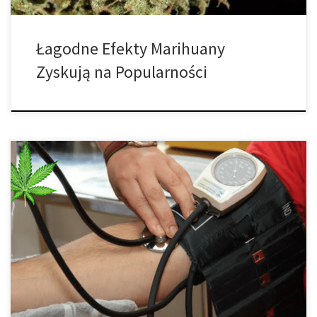
Łagodne Efekty Marihuany
Zyskują na Popularności
Palenie tytoniu podnosi ciśnienie krwi, ale czy marihuana posiada
te same efekty? Wysokie ciśnienie krwi, znane również jako
nadciśnienie, jest chorobą dotykającą 1 na 3 dorosłych
Amerykanów. Mając to na uwadze, a także liczbę państw, które
legalizują medyczną oraz rekreacyjną marihuanę, wiele osób
dopytuje, jaki wpływ ma marihuana na ciśnienie […]