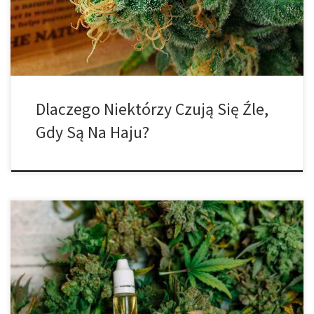
niepokoju i innych nieprzyjemnych objawów. Chociaż nie zawsze
tak jest, czasami kończy się to […]
Dlaczego Niektórzy Czują Się Źle,
Gdy Są Na Haju?
CBD: Efekty terapeutyczne marihuany bez doświadczania haju.
CBD może leczyć stany takie jak epilepsja, zespół stresu
pourazowego i lęk bez efektów psychoaktywnych.Dla tych, którzy
mogą badać korzyści płynące z konopi indyjskich lub rozważać ich
liczne efekty terapeutyczne, kannabidiol, często w skrócie CBD,