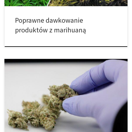
Poprawne dawkowanie
produktów z marihuaną
Jeśli kiedykolwiek paliłeś cannabis, założymy się, że również
przez to przechodziłeś. Cotton – mouth znane jest w całej
społeczności cannabis. Zjawisko jest tak bardzo powszechne, że
niektórzy przedsiębiorcy opracowali produkty takie jak Cotton
Mouth Candy, aby mu zapobiec. Niestety, cotton – mouth nigdzie
się nie wybiera
W naszych ustach […]