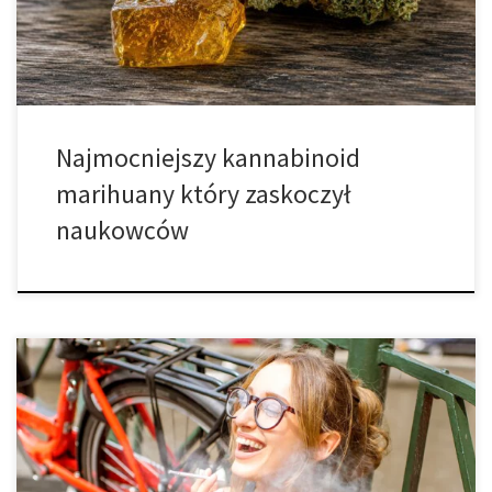
występującymi w tej roślinie. Jeszcze do niedawna większość
osób kojarzyła marihuanę przede wszystkim z […]
Najmocniejszy kannabinoid
marihuany który zaskoczył
naukowców
Ze względu na to, że marihuana staje się powszechnie dostępna,
naturalne jest pytanie, czy długotrwałe używanie konopi indyjskich
jest bezpieczne. Wielu z nas się nad tym zastanawia. Używana
jako zioło lecznicze przez wiele stuleci, marihuana zawsze była