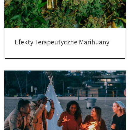
jest szczególnie ważny dla pacjentów. CBD posiada szeroki […]
Efekty Terapeutyczne Marihuany
Dzień czy noc: co sprzyja lepszemu hajowi? Jasne, zioło można
palić prawie o każdej porze dnia. Prawdziwemu miłośnikowi
marihuany trudno będzie znaleźć porę dnia, która nie byłaby
odpowiednia na haj. Chociaż każdy może mieć inny preferowany
czas, czy uważa się, że lepiej jest być na haju w ciągu dnia czy […]