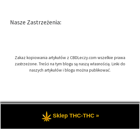
Nasze Zastrzeżenia:
Zakaz kopiowania artykułów z CBDLeczy.com wszelkie prawa
zastrzeżone. Treści na tym blogu są naszą własnością. Linki do
naszych artykułów i blogu można publikować.
© 2026
CBDLeczy.com
– Wszelkie prawa zastrzeżone
- Medyczna
Sklep THC-THC »
marihuana i olej CBD-RSO w medycynie.