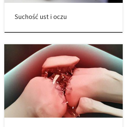
Suchość ust i oczu
Kiedy palisz, wdychasz lub jesz marihuanę, konsumujesz dwa
potężne składniki. Te dwa składniki znane są jako CBD
(kannabidiol) oraz THC (tetrahydrokannabinol). W zależności od
odmiany marihuany proporcje tych dwóch składników mogą się
zmieniać, a zatem wpływ leku na organizm jest inny. THC jest
składnikiem, który prowadzi do większości dobrze znanych […]