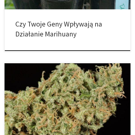
Czy Twoje Geny Wpływają na
Działanie Marihuany
Według firmy badawczej Grand View Research, zajmującej się
badaniami rynku konopi indyjskich, kannabidiol lub CBD jest
jednym z najczęściej stosowanych kannabinoidów w leczeniu
bólu, lęku i depresji, łagodzenia stresu, redukcji trądziku i
łagodzenia objawów raka. Oczekuje się, że rynek ten będzie rósł
tylko przy złożonej rocznej stopie wzrostu (CAGR) wynoszącej […]