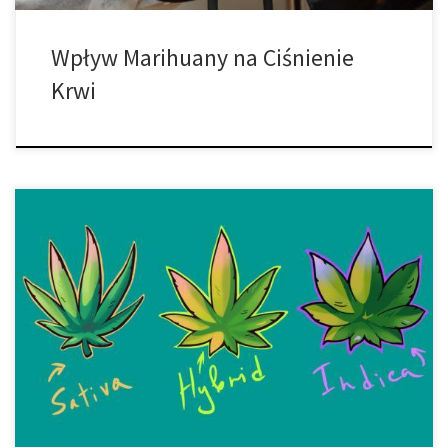
Wpływ Marihuany na Ciśnienie
Krwi
Medyczna marihuana wywołała wiele różnych kontrowersji, odkąd
weszła na medyczny rynek. Jednym z takich twierdzeń jest to, że
produkty spożywcze z marihuaną są bardziej skuteczne niż palona
marihuana. Jednak pytanie, które powinno się tu pojawić jest – czy
produkty spożywcze z marihuaną są dla Ciebie odpowiednie?
Istnieje wiele czynników, które […]