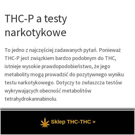
THC-P a testy
narkotykowe
To jedno z najczęściej zadawanych pytań. Ponieważ
THC-P jest związkiem bardzo podobnym do THC,
istnieje wysokie prawdopodobieństwo, że jego
metabolity mogą prowadzić do pozytywnego wyniku
testu narkotykowego. Dotyczy to zwłaszcza testów
wykrywających obecność metabolitów
tetrahydrokannabinolu.
Osoby poddawane regularnym kontrolom powinny mieć
tego świadomość. Dotyczy to między innymi
Sklep THC-THC »
kierowców zawodowych, pracowników służb