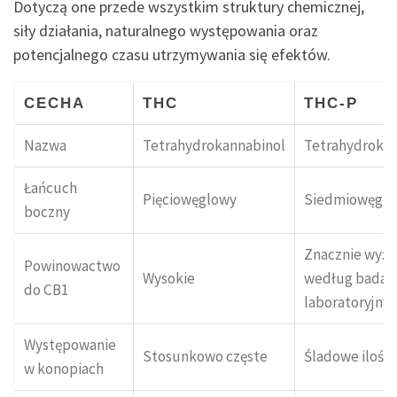
Dotyczą one przede wszystkim struktury chemicznej,
siły działania, naturalnego występowania oraz
potencjalnego czasu utrzymywania się efektów.
CECHA
THC
THC-P
Nazwa
Tetrahydrokannabinol
Tetrahydrokan
Łańcuch
Pięciowęglowy
Siedmiowęgl
boczny
Znacznie wyżs
Powinowactwo
Wysokie
według badań
do CB1
laboratoryjny
Występowanie
Stosunkowo częste
Śladowe ilości
w konopiach