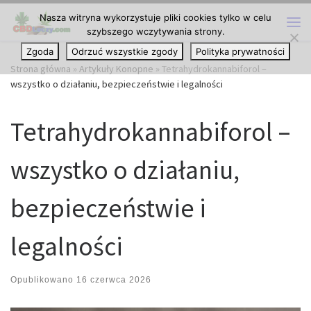
Nasza witryna wykorzystuje pliki cookies tylko w celu
Przejdź do treści
szybszego wczytywania strony.
Me
Zgoda
Odrzuć wszystkie zgody
Polityka prywatności
Strona główna
»
Artykuły Konopne
»
Tetrahydrokannabiforol –
wszystko o działaniu, bezpieczeństwie i legalności
Tetrahydrokannabiforol –
wszystko o działaniu,
bezpieczeństwie i
legalności
Opublikowano
16 czerwca 2026