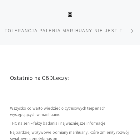
POWRÓT DO LISTY POS
Na
TOLERANCJA PALENIA MARIHUANY NIE JEST TOLERANCJĄ JEDZENIA JEJ
Ostatnio na CBDLeczy:
Wszystko co warto wiedzieć o cytrusowych terpenach
występujących w marihuanie
THC na sen – fakty badania i najważniejsze informacje
Najbardziej wpływowe odmiany marihuany, które zmieniły rozwój
światowej genetyki nasion