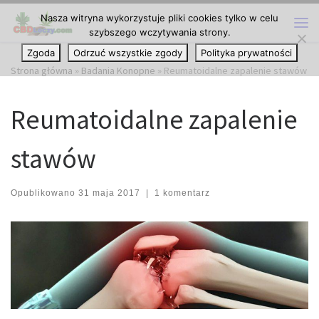
Nasza witryna wykorzystuje pliki cookies tylko w celu
Przejdź do treści
szybszego wczytywania strony.
Me
Zgoda
Odrzuć wszystkie zgody
Polityka prywatności
Strona główna
»
Badania Konopne
»
Reumatoidalne zapalenie stawów
Reumatoidalne zapalenie
stawów
Opublikowano
31 maja 2017
|
1 komentarz