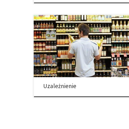
Nie ma prostych odpowiedzi jeśli chodzi o
uzależnienie. Czy to choroba? Problem
psychologiczny? Reakcja chemiczna? Uzależnienie
jest tematem, który porusza wiele różnych kwestii i
daje więcej pytań niż odpowiedzi. Ale jakie czynniki
wpływają na problem uzależnienia? 1. Fizyczne.
Uzależnienie jest bardzo fizycznym zjawiskiem. Nie
tylko niektórzy ludzie są genetycznie predysponowani
[…]
Uzależnienie