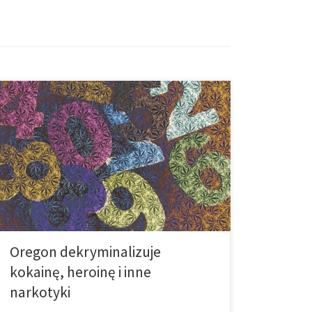
W zeszłym tygodniu Oregon wydał ustawę, która ma
za zadanie zdekryminalizować posiadanie
narkotyków takich jak kokaina, heroina i
metaamfetamina. Czy jest to mądry ruch ze strony
stanu? W zeszłym tygodniu prawodawcy z Oregonu
debatowali nad ustawa, która dekryminalizuje
posiadanie narkotyków takich jak kokaina, heroina i
metaamfetamina. Pozwólcie, że wyjaśnimy: nie […]
Oregon dekryminalizuje
kokainę, heroinę i inne
narkotyki