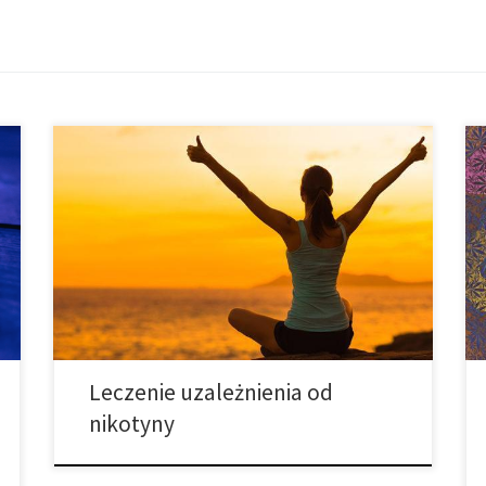
W jaki sposób CBD może pomóc w leczeniu
uzależnienia od nikotyny? Cannabis, uważane niegdyś
za substancję bardzo uzależniającą, w dzisiejszych
badaniach pokazuje, że przekonania te były
kompletnie niewłaściwe. Badania pokazują, że
kannabinoid CBD może być nawet stosowany, w
walce z uzależnieniami! Nikotyna dostarczana przez
dym tytoniowy bardzo uzależnia. Kilka instytucji […]
Leczenie uzależnienia od
nikotyny