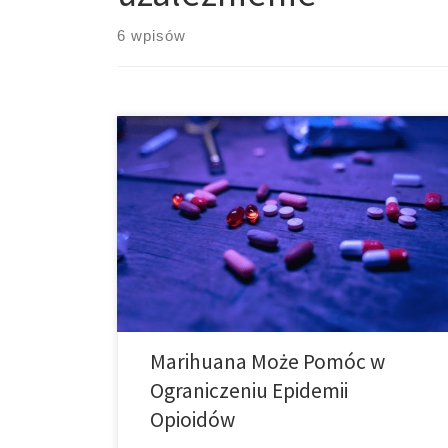
6 wpisów
Czy marihuana może pomóc w ograniczeniu epidemii
opioidów? W ciągu ostatnich kilku dekad
zaobserwowaliśmy wzrost używania opioidów i, co
ważniejsze, zgonów związanych z opioidami. Chociaż
badacze nie są w 100% pewni, co powoduje, że
więcej osób szuka tych substancji, niektórzy uważają,
że ma to związek z rosnącą liczbą recept na […]
Marihuana Może Pomóc w
Ograniczeniu Epidemii
Opioidów