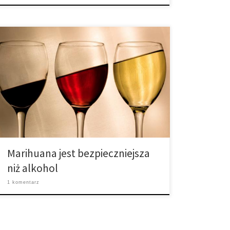
Według sondażu z 2014 roku, siedem na dziesięciu
Amerykanów uważa, że alkohol jest bardziej
szkodliwy niż marihuana – i mają oni rację. Najczęściej
wymienianym powodem tego przekonania jest to, że
marihuana nigdy nie spowodowała bezpośrednio
śmierci, podczas gdy przez alkohol umiera wiele
istnień ludzkich rocznie. Według Światowej
Organizacji Zdrowia, było […]
Marihuana jest bezpieczniejsza
niż alkohol
1 komentarz