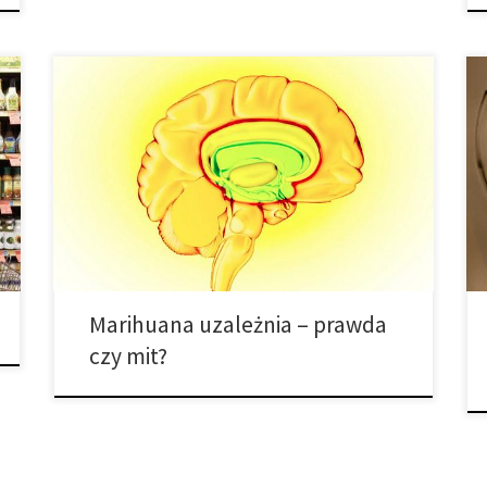
Podczas, gdy niektórzy użytkownicy marihuany
twierdzą, że marihuana nie uzależnia, inni uważają, iż
jest wręcz przeciwnie. Prawdą jest, że marihuana jest
mniej uzależniająca niż tytoń lub inne substancje.
Ponadto, niektórzy użytkownicy nie doświadczają
wcale syndromów uzależnienia takich jak potężne
pragnienie sięgnięcia po nią lub objawy odstawienia.
Jeszcze inni tracą kontrolę […]
Marihuana uzależnia – prawda
czy mit?