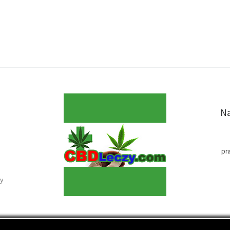
Na
pr
y