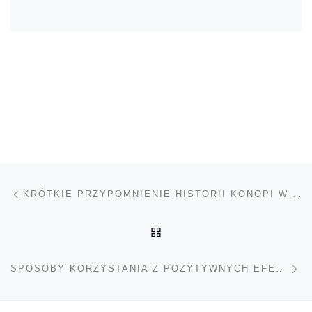
Nawigacja wpisu
Poprzedni wpis
KRÓTKIE PRZYPOMNIENIE HISTORII KONOPI W STANACH ZJEDNOCZONYCH
POWRÓT DO LISTY POS
Na
SPOSOBY KORZYSTANIA Z POZYTYWNYCH EFEKTÓW MARIHUANY