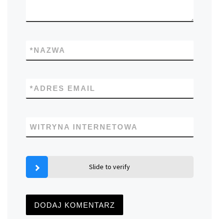
*
NAZWA
*
ADRES EMAIL
WITRYNA INTERNETOWA
Slide to verify