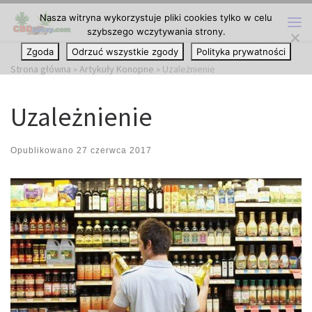
Nasza witryna wykorzystuje pliki cookies tylko w celu
Przejdź do treści
szybszego wczytywania strony.
Me
Zgoda
Odrzuć wszystkie zgody
Polityka prywatności
Strona główna
»
Artykuły Konopne
»
Uzależnienie
Uzależnienie
Opublikowano
27 czerwca 2017