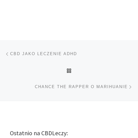
Nawigacja wpisu
Poprzedni wpis
CBD JAKO LECZENIE ADHD
POWRÓT DO LISTY POS
Na
CHANCE THE RAPPER O MARIHUANIE
Ostatnio na CBDLeczy: