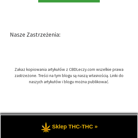
Nasze Zastrzeżenia:
Zakaz kopiowania artykułów z CBDLeczy.com wszelkie prawa
zastrzeżone. Treści na tym blogu są naszą własnością. Linki do
naszych artykułów i blogu można publikować.
© 2026
CBDLeczy.com
– Wszelkie prawa zastrzeżone
- Medyczna
Sklep THC-THC »
marihuana i olej CBD-RSO w medycynie.