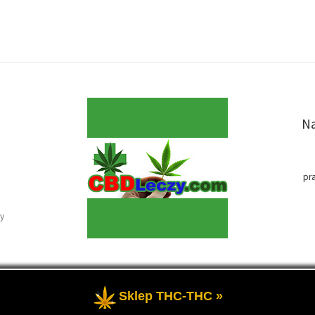
Na
pr
y
Sklep THC-THC »
e
- Medyczna marihuana i olej CBD-RSO w medycynie.