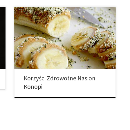
Dużo białka, zero glutenu, i zawartość wszystkich
niezbędnych aminokwasów potrzebnych do
funkcjonowania na co dzień. Korzyści zdrowotne
nasion konopi: Doskonałe źródło roślinnego białka,
błonnika i wszystkich egzogennych aminokwasów (w
tym omega 3 i omega 6), witamin, minerałów i
przeciwutleniaczy. Dostarczają energię, stabilizują
apetyt, poprawiają trawienie. Trzy łyżki nasion konopi
zawierają […]
Korzyści Zdrowotne Nasion
Konopi