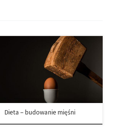
Aby skutecznie zbudować mięśnie, ważne jest, aby
trzymać się ścisłego harmonogramu siłowego. Jasne –
bez bólu, na pewno nie ma przyrostów. Zasadniczo,
kiedy podnosić ciężary, wywołujesz „mikro – urazy” w
swoich włóknach mięśniowych. To powoduje, że
organizm reaguje na te „urazy”, zastępując i
ostatecznie budując uszkodzoną tkankę nowymi
włóknami mięśniowymi. […]
Dieta – budowanie mięśni