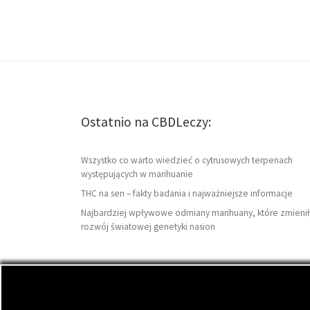
Ostatnio na CBDLeczy:
Wszystko co warto wiedzieć o cytrusowych terpenach
występujących w marihuanie
THC na sen – fakty badania i najważniejsze informacje
Najbardziej wpływowe odmiany marihuany, które zmienił
rozwój światowej genetyki nasion
© 2026
CBDLeczy.com
– Wszelkie prawa zastrzeżon