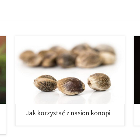
Nasiona konopi są wrażliwe na ciepło i światło, więc
nie powinno się ich wcześniej namaczać tak jak to się
dzieje w przypadku niektórych orzechów czy
strączków. Najlepiej przechowywać je w chłodnym,
suchym miejscu lub w lodówce. Nasiona możesz
dodawać do koktajli lub mielić je i posypywać nimi
jogurt, płatki zbożowe […]
Jak korzystać z nasion konopi