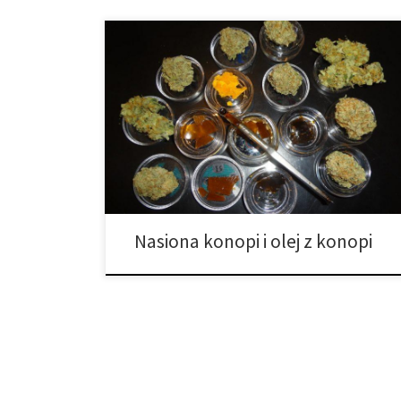
Nasiona konopi znane są na całym świecie w
zastosowaniach takich jak składnik pielęgnacji skóry,
jak również żywność, ponieważ bogaty jest w
niezbędne nienasycone kwasy tłuszczowe – omega-3,
omega-6, omega-9 i GLA, a także białko, które
zawiera wszystkie aminokwasy. Ustawodawco w
poszczególnych krajach różni się w zależności od
regiony i musisz […]
Nasiona konopi i olej z konopi