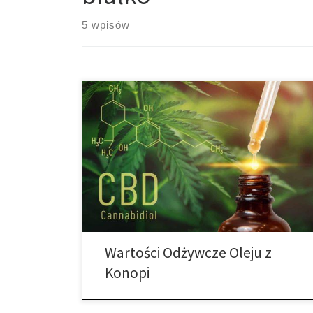
5 wpisów
Wraz z powszechną dyskusją na temat rosnącej
legalizacji marihuany, głównie do użytku
rekreacyjnego, inne korzyści oferowane przez tę
roślinę i różne wytwarzane przez nią substancje
chemiczne związki stają się coraz bardziej
rozpoznawane. Medyczna marihuana jest używana już
od dłuższego czasu. Nie jest to coś, do czego każdy
może się kwalifikować, […]
Wartości Odżywcze Oleju z
Konopi