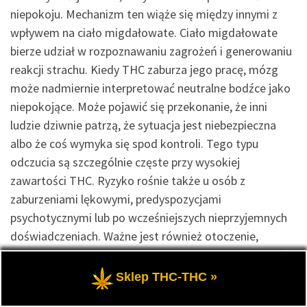
niepokoju. Mechanizm ten wiąże się między innymi z
wpływem na ciało migdałowate. Ciało migdałowate
bierze udział w rozpoznawaniu zagrożeń i generowaniu
reakcji strachu. Kiedy THC zaburza jego pracę, mózg
może nadmiernie interpretować neutralne bodźce jako
niepokojące. Może pojawić się przekonanie, że inni
ludzie dziwnie patrzą, że sytuacja jest niebezpieczna
albo że coś wymyka się spod kontroli. Tego typu
odczucia są szczególnie częste przy wysokiej
zawartości THC. Ryzyko rośnie także u osób z
zaburzeniami lękowymi, predyspozycjami
psychotycznymi lub po wcześniejszych nieprzyjemnych
doświadczeniach. Ważne jest również otoczenie,
ponieważ hałas, tłum i presja społeczna mogą nasilać
niepokój. Nieprzyjemna reakcja po THC nie oznacza
Sklep THC-THC »
słabości, lecz konkretną odpowiedź układu nerwowego