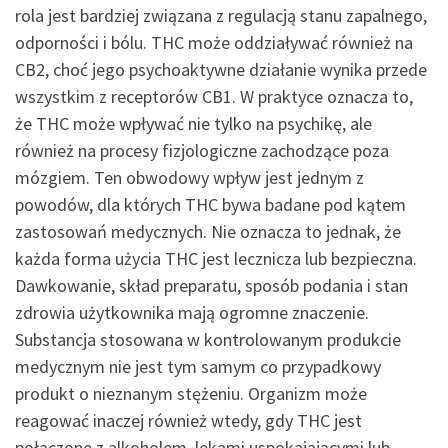
rola jest bardziej związana z regulacją stanu zapalnego,
odporności i bólu. THC może oddziaływać również na
CB2, choć jego psychoaktywne działanie wynika przede
wszystkim z receptorów CB1. W praktyce oznacza to,
że THC może wpływać nie tylko na psychikę, ale
również na procesy fizjologiczne zachodzące poza
mózgiem. Ten obwodowy wpływ jest jednym z
powodów, dla których THC bywa badane pod kątem
zastosowań medycznych. Nie oznacza to jednak, że
każda forma użycia THC jest lecznicza lub bezpieczna.
Dawkowanie, skład preparatu, sposób podania i stan
zdrowia użytkownika mają ogromne znaczenie.
Substancja stosowana w kontrolowanym produkcie
medycznym nie jest tym samym co przypadkowy
produkt o nieznanym stężeniu. Organizm może
reagować inaczej również wtedy, gdy THC jest
połączone z alkoholem, lekami uspokajającymi lub