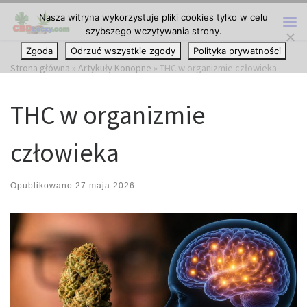
Nasza witryna wykorzystuje pliki cookies tylko w celu
Przejdź do treści
szybszego wczytywania strony.
Me
Zgoda
Odrzuć wszystkie zgody
Polityka prywatności
Strona główna
»
Artykuły Konopne
»
THC w organizmie człowieka
THC w organizmie
człowieka
Opublikowano
27 maja 2026