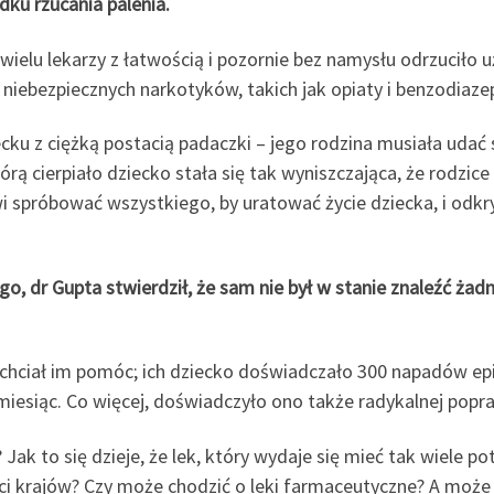
dku rzucania palenia.
k wielu lekarzy z łatwością i pozornie bez namysłu odrzucił
 niebezpiecznych narkotyków, takich jak opiaty i benzodiazep
ku z ciężką postacią padaczki – jego rodzina musiała udać s
rą cierpiało dziecko stała się tak wyniszczająca, że ​​rodzice 
wi spróbować wszystkiego, by uratować życie dziecka, i odkry
o, dr Gupta stwierdził, że sam nie był w stanie znaleźć ż
y chciał im pomóc; ich dziecko doświadczało 300 napadów epi
a miesiąc. Co więcej, doświadczyło ono także radykalnej pop
ak to się dzieje, że lek, który wydaje się mieć tak wiele po
ci krajów? Czy może chodzić o leki farmaceutyczne? A moż