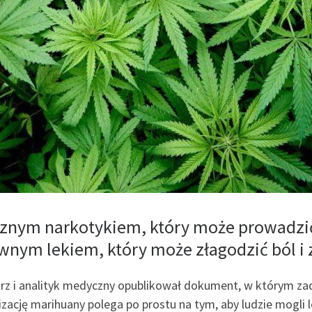
cznym narkotykiem, który może prowadzi
downym lekiem, który może złagodzić ból i
arz i analityk medyczny opublikował dokument, w którym za
izację marihuany polega po prostu na tym, aby ludzie mogli le