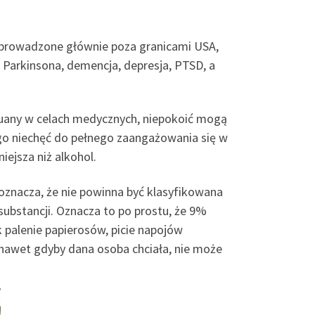
są prowadzone głównie poza granicami USA,
a Parkinsona, demencja, depresja, PTSD, a
ihuany w celach medycznych, niepokoić mogą
go niechęć do pełnego zaangażowania się w
iejsza niż alkohol.
znacza, że ​​nie powinna być klasyfikowana
 substancji. Oznacza to po prostu, że 9%
 palenie papierosów, picie napojów
i nawet gdyby dana osoba chciała, nie może