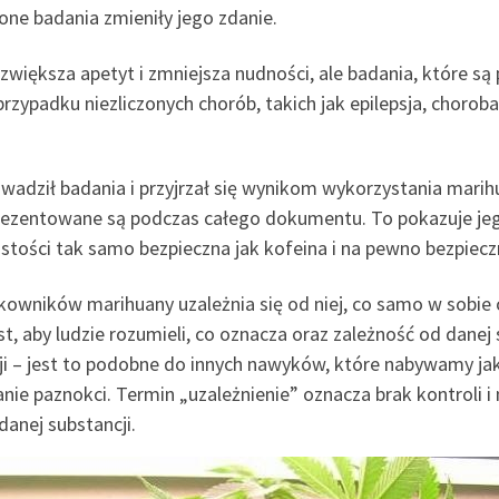
ne badania zmieniły jego zdanie.
 zwiększa apetyt i zmniejsza nudności, ale badania, które 
zypadku niezliczonych chorób, takich jak epilepsja, chorob
owadził badania i przyjrzał się wynikom wykorzystania mar
 prezentowane są podczas całego dokumentu. To pokazuje je
stości tak samo bezpieczna jak kofeina i na pewno bezpieczn
tkowników marihuany uzależnia się od niej, co samo w sobie o
t, aby ludzie rozumieli, co oznacza oraz zależność od danej
ji – jest to podobne do innych nawyków, które nabywamy jak
anie paznokci. Termin „uzależnienie” oznacza brak kontroli 
anej substancji.