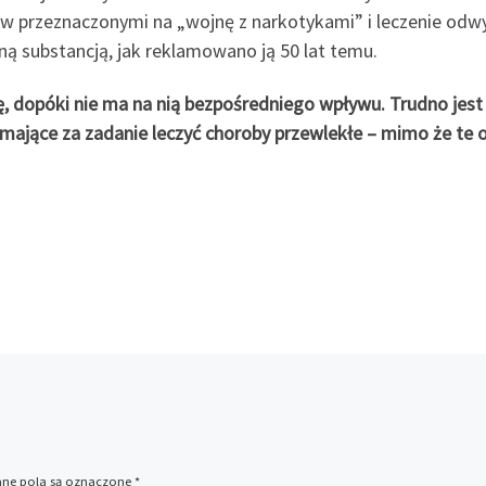
 przeznaczonymi na „wojnę z narkotykami” i leczenie odwyko
zną substancją, jak reklamowano ją 50 lat temu.
ę, dopóki nie ma na nią bezpośredniego wpływu. Trudno jest 
i mające za zadanie leczyć choroby przewlekłe – mimo że t
e pola są oznaczone
*