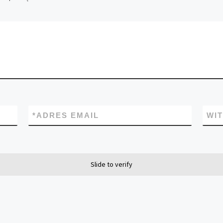
*
ADRES EMAIL
WI
Slide to verify