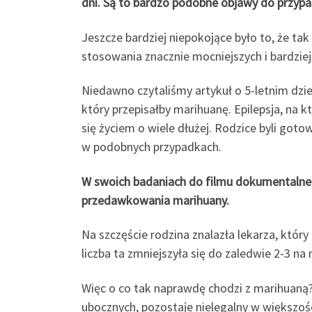
dni. Są to bardzo podobne objawy do przypa
Jeszcze bardziej niepokojące było to, że ta
stosowania znacznie mocniejszych i bardziej
Niedawno czytaliśmy artykuł o 5-letnim dziec
który przepisałby marihuanę. Epilepsja, na któ
się życiem o wiele dłużej. Rodzice byli goto
w podobnych przypadkach.
W swoich badaniach do filmu dokumentalneg
przedawkowania marihuany.
Na szczęście rodzina znalazła lekarza, któr
liczba ta zmniejszyła się do zaledwie 2-3 n
Więc o co tak naprawdę chodzi z marihuaną? J
ubocznych, pozostaje nielegalny w większoś