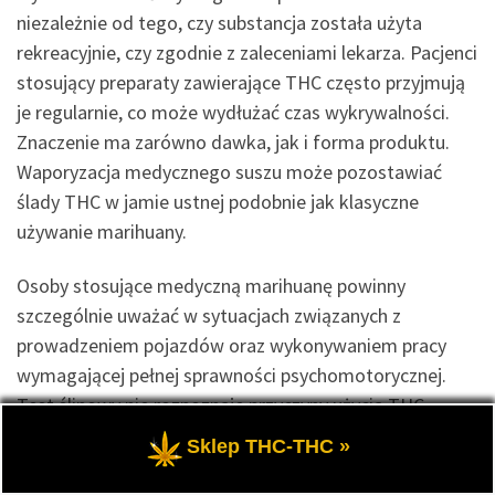
niezależnie od tego, czy substancja została użyta
rekreacyjnie, czy zgodnie z zaleceniami lekarza. Pacjenci
stosujący preparaty zawierające THC często przyjmują
je regularnie, co może wydłużać czas wykrywalności.
Znaczenie ma zarówno dawka, jak i forma produktu.
Waporyzacja medycznego suszu może pozostawiać
ślady THC w jamie ustnej podobnie jak klasyczne
używanie marihuany.
Osoby stosujące medyczną marihuanę powinny
szczególnie uważać w sytuacjach związanych z
prowadzeniem pojazdów oraz wykonywaniem pracy
wymagającej pełnej sprawności psychomotorycznej.
Test ślinowy nie rozpoznaje przyczyny użycia THC —
wykrywa jedynie samą substancję. W przypadku
Sklep THC-THC »
zawodów związanych z bezpieczeństwem lub
odpowiedzialnością za innych ludzi temat ten może