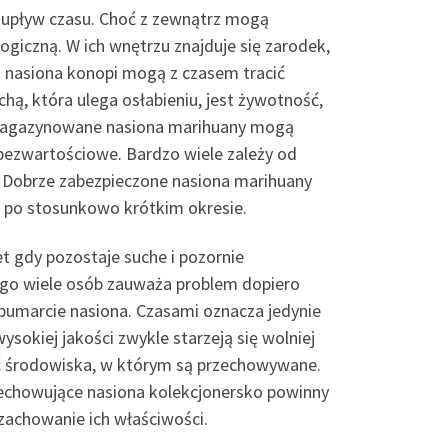
a upływ czasu. Choć z zewnątrz mogą
ogiczną. W ich wnętrzu znajduje się zarodek,
 nasiona konopi mogą z czasem tracić
ą, która ulega osłabieniu, jest żywotność,
le magazynowane nasiona marihuany mogą
 bezwartościowe. Bardzo wiele zależy od
. Dobrze zabezpieczone nasiona marihuany
ż po stosunkowo krótkim okresie.
t gdy pozostaje suche i pozornie
ego wiele osób zauważa problem dopiero
obumarcie nasiona. Czasami oznacza jedynie
sokiej jakości zwykle starzeją się wolniej
ość środowiska, w którym są przechowywane.
zechowujące nasiona kolekcjonersko powinny
 zachowanie ich właściwości.