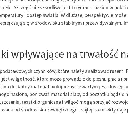
są złe. Szczególnie szkodliwe jest trzymanie nasion w pobli
temperatury i dostęp światła. W dłuższej perspektywie może
lepiej czują się w środowisku stabilnym i przewidywalnym. 
ki wpływające na trwałość n
 podstawowych czynników, które należy analizować razem. P
 jest wilgotność, która może prowadzić do pleśni, gnicia i 
 na delikatny materiał biologiczny. Czwartym jest dostęp p
amego nasiona, ponieważ materiał słaby od początku będzie 
yszczenia, resztki organiczne i wilgoć mogą sprzyjać rozw
wane od środowiska zewnętrznego. Najlepsze efekty daje po