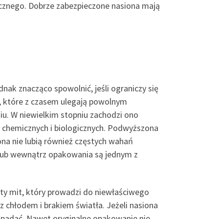
gicznego. Dobrze zabezpieczone nasiona mają
dnak znacząco spowolnić, jeśli ograniczy się
e, które z czasem ulegają powolnym
iu. W niewielkim stopniu zachodzi ono
i chemicznych i biologicznych. Podwyższona
na nie lubią również częstych wahań
lub wewnątrz opakowania są jednym z
ęsty mit, który prowadzi do niewłaściwego
 chłodem i brakiem światła. Jeżeli nasiona
 spadać. Nawet oryginalne opakowanie nie