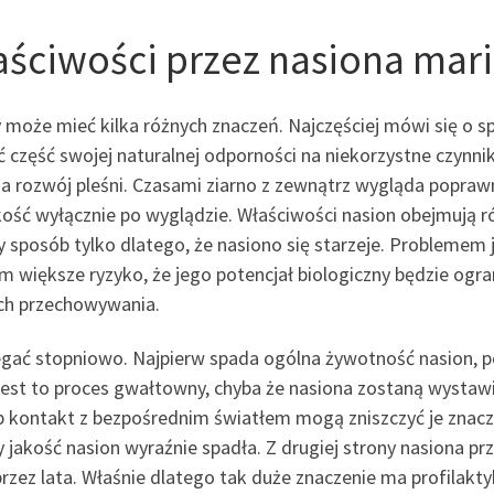
aściwości przez nasiona mar
może mieć kilka różnych znaczeń. Najczęściej mówi się o spa
 część swojej naturalnej odporności na niekorzystne czynniki
a rozwój pleśni. Czasami ziarno z zewnątrz wygląda poprawn
jakość wyłącznie po wyglądzie. Właściwości nasion obejmują 
 sposób tylko dlatego, że nasiono się starzeje. Problemem j
m większe ryzyko, że jego potencjał biologiczny będzie ogr
ch przechowywania.
gać stopniowo. Najpierw spada ogólna żywotność nasion, póź
est to proces gwałtowny, chyba że nasiona zostaną wystawi
 kontakt z bezpośrednim światłem mogą zniszczyć je znaczn
y jakość nasion wyraźnie spadła. Z drugiej strony nasiona p
ez lata. Właśnie dlatego tak duże znaczenie ma profilaktyk