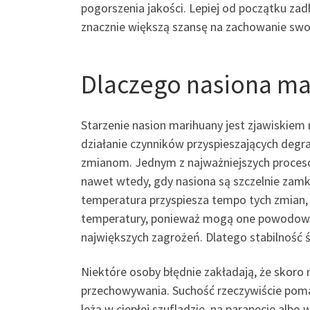
pogorszenia jakości. Lepiej od początku zad
znacznie większą szansę na zachowanie swoi
Dlaczego nasiona mar
Starzenie nasion marihuany jest zjawiskiem n
działanie czynników przyspieszających degr
zmianom. Jednym z najważniejszych procesów
nawet wtedy, gdy nasiona są szczelnie zamk
temperatura przyspiesza tempo tych zmian, 
temperatury, ponieważ mogą one powodować
największych zagrożeń. Dlatego stabilność 
Niektóre osoby błędnie zakładają, że skoro 
przechowywania. Suchość rzeczywiście pomag
leżą w ciepłej szufladzie, na parapecie al