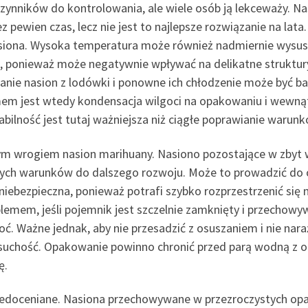
 czynników do kontrolowania, ale wiele osób ją lekceważy.
ewien czas, lecz nie jest to najlepsze rozwiązanie na lata. 
iona. Wysoka temperatura może również nadmiernie wysuszyć
e, ponieważ może negatywnie wpływać na delikatne struktur
nie nasion z lodówki i ponowne ich chłodzenie może być bar
em jest wtedy kondensacja wilgoci na opakowaniu i wewnąt
abilność jest tutaj ważniejsza niż ciągłe poprawianie warunk
ym wrogiem nasion marihuany. Nasiono pozostające w zbyt
ych warunków do dalszego rozwoju. Może to prowadzić do os
ie niebezpieczna, ponieważ potrafi szybko rozprzestrzenić s
blemem, jeśli pojemnik jest szczelnie zamknięty i przechowy
goć. Ważne jednak, aby nie przesadzić z osuszaniem i nie nar
suchość. Opakowanie powinno chronić przed parą wodną z o
ę.
niedoceniane. Nasiona przechowywane w przezroczystych op