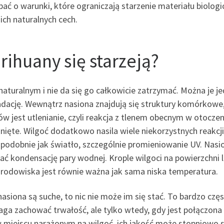
bać o warunki, które ograniczają starzenie materiału biolo
ch naturalnych cech.
ihuany się starzeją?
aturalnym i nie da się go całkowicie zatrzymać. Można je je
adację. Wewnątrz nasiona znajdują się struktury komórkow
 jest utlenianie, czyli reakcja z tlenem obecnym w otoczen
nięte. Wilgoć dodatkowo nasila wiele niekorzystnych reakcj
podobnie jak światło, szczególnie promieniowanie UV. Nasio
 kondensację pary wodnej. Krople wilgoci na powierzchni 
środowiska jest równie ważna jak sama niska temperatura.
nasiona są suche, to nic nie może im się stać. To bardzo cz
a zachować trwałość, ale tylko wtedy, gdy jest połączona z
bo w miejscu narażonym na wilgoć, ich jakość może stopniowo