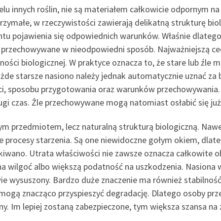
elu innych roślin, nie są materiałem całkowicie odpornym n
ymałe, w rzeczywistości zawierają delikatną strukturę biol
ntu pojawienia się odpowiednich warunków. Właśnie dlatego
 przechowywane w nieodpowiedni sposób. Najważniejszą cech
ności biologicznej. W praktyce oznacza to, że stare lub ź
ażde starsze nasiono należy jednak automatycznie uznać za
ości, sposobu przygotowania oraz warunków przechowywania
gi czas. Źle przechowywane mogą natomiast osłabić się ju
ym przedmiotem, lecz naturalną strukturą biologiczną. Nawe
 procesy starzenia. Są one niewidoczne gołym okiem, dlat
zekiwano. Utrata właściwości nie zawsze oznacza całkowite 
 na wilgoć albo większą podatność na uszkodzenia. Nasiona wy
ściwie wysuszony. Bardzo duże znaczenie ma również stabiln
o mogą znacząco przyspieszyć degradację. Dlatego osoby pr
zny. Im lepiej zostaną zabezpieczone, tym większa szansa na