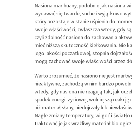
Nasiona marihuany, podobnie jak nasiona wi
wydawać się twarde, suche i wyjątkowo wytrz
który pozostaje w stanie uśpienia do mome
swoje właściwości, zwłaszcza wtedy, gdy są
czyli zdolność nasiona do zachowania aktyw
mieć niższą skuteczność kiełkowania. Nie k
jego jakości początkowej, stopnia dojrzał
mogą zachować swoje właściwości przez dłu
Warto zrozumieć, że nasiono nie jest martw
nieaktywne, zachodzą w nim bardzo powolne
wtedy, gdy nasiona nie reagują tak, jak oc
spadek energii życiowej, wolniejszą reakcję
niż materiał słaby, niedojrzały lub niewła
Nagłe zmiany temperatury, wilgoć i światł
traktować je jak wrażliwy materiał biologic