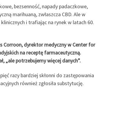
lękowe, bezsenność, napady padaczkowe,
dyczną marihuaną, zwłaszcza CBD. Ale w
inicznych i trafiając na rynek w latach 60.
es Corroon, dyrektor medyczny w Center for
indyjskich na receptę farmaceutyczną.
ł, „ale potrzebujemy więcej danych”.
ięć razy bardziej skłonni do zastępowania
cyjnych również zgłosiła substytucję.