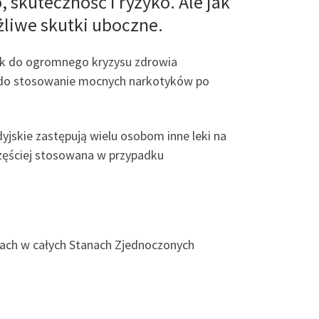
 skuteczność i ryzyko. Ale jak
żliwe skutki uboczne.
ek do ogromnego kryzysu zdrowia
o do stosowanie mocnych narkotyków po
dyjskie zastępują wielu osobom inne leki na
częściej stosowana w przypadku
pach w całych Stanach Zjednoczonych