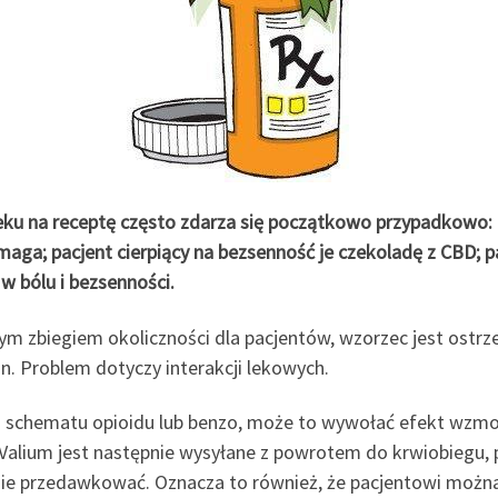
eku na receptę często zdarza się początkowo przypadkowo: 
maga; pacjent cierpiący na bezsenność je czekoladę z CBD; pa
 bólu i bezsenności.
 zbiegiem okoliczności dla pacjentów, wzorzec jest ostrzeż
n. Problem dotyczy interakcji lekowych.
do schematu opioidu lub benzo, może to wywołać efekt wzmo
Valium jest następnie wysyłane z powrotem do krwiobiegu, p
nie przedawkować. Oznacza to również, że pacjentowi można