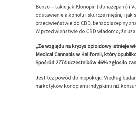
Benzo – takie jak Klonopin (klonazepam) i 
odstawienie alkoholu i skurcze mięśni, i ja
przeciwieństwie do CBD, benzodiazepiny znal
W przeciwieństwie do CBD wiadomo, że uzal
„Ze względu na kryzys opioidowy istnieje w
Medical Cannabis w Kalifornii, który opubli
Spośród 2774 uczestników 46% zgłosiło zami
Jest też powód do niepokoju. Według badani
narkotyków konopiami indyjskimi niż konsum