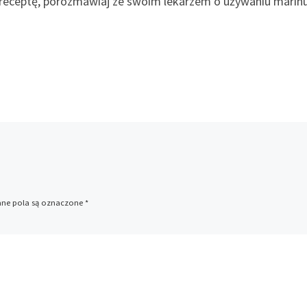
 na receptę, porozmawiaj ze swoim lekarzem o używaniu marihu
e pola są oznaczone
*