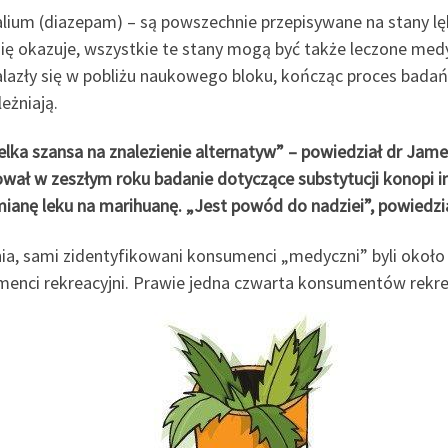
Valium (diazepam) – są powszechnie przepisywane na stany 
k się okazuje, wszystkie te stany mogą być także leczone me
azły się w pobliżu naukowego bloku, kończąc proces badań kl
eżniają.
ielka szansa na znalezienie alternatyw” – powiedział dr Jam
kował w zeszłym roku badanie dotyczące substytucji konopi 
anę leku na marihuanę. „Jest powód do nadziei”, powiedzia
a, sami zidentyfikowani konsumenci „medyczni” byli około p
enci rekreacyjni. Prawie jedna czwarta konsumentów rekrea