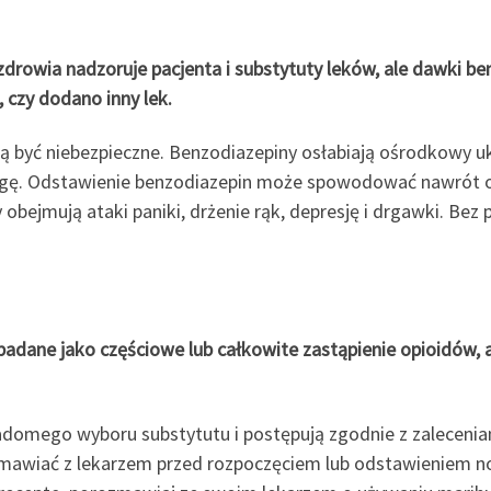
 zdrowia nadzoruje pacjenta i substytuty leków, ale dawki b
, czy dodano inny lek.
 być niebezpieczne. Benzodiazepiny osłabiają ośrodkowy u
agę. Odstawienie benzodiazepin może spowodować nawrót o
ejmują ataki paniki, drżenie rąk, depresję i drgawki. Bez 
 badane jako częściowe lub całkowite zastąpienie opioidów,
iadomego wyboru substytutu i postępują zgodnie z zaleceni
awiać z lekarzem przed rozpoczęciem lub odstawieniem now