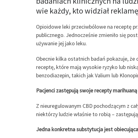
badaniach klinicznych na ludzi
wie każdy, kto widział reklam
Opioidowe leki przeciwbólowe na receptę 
publicznego. Jednocześnie zmieniło się po
używanie jej jako leku.
Obecnie kilka ostatnich badań pokazuje, że o
receptę, które mają wysokie ryzyko lub nis
benzodiazepin, takich jak Valium lub Klonop
Pacjenci zastępują swoje recepty marihuaną
Z nieuregulowanym CBD pochodzącym z całyc
niektórzy ludzie właśnie to robią – zastępuj
Jedna konkretna substytucja jest obiecująca