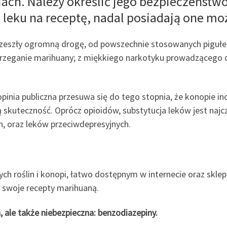
ach. Należy określić jego bezpieczeństwo,
ę leku na receptę, nadal posiadają one mo
przeszły ogromną drogę, od powszechnie stosowanych piguł
strzeganie marihuany; z miękkiego narkotyku prowadząceg
pinia publiczna przesuwa się do tego stopnia, że ​​konopie in
ką skuteczność. Oprócz opioidów, substytucja leków jest naj
in, oraz leków przeciwdepresyjnych.
h roślin i konopi, łatwo dostępnym w internecie oraz skle
ą swoje recepty marihuaną.
, ale także niebezpieczna: benzodiazepiny.