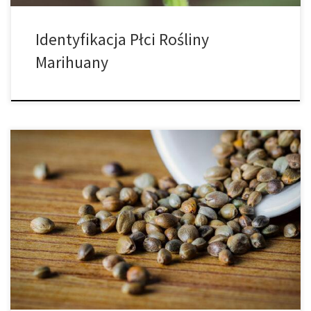
Identyfikacja Płci Rośliny
Marihuany
Przeciętny hodowca indoor zwykle nie faworyzuje nasion w
swoim ogrodzie konopnym. Posiadanie kilku dodatkowych nasion
może nie być idealne, ale może być pomocne, jeśli nie chcesz
wydawać dodatkowej gotówki na nowe nasiona lub mieć do
czynienia z klonami. Dla hodowców tworzenie nasion jest częścią
misji. Proces ten jest integralną częścią […]