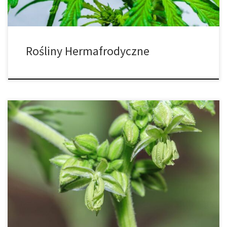
Rośliny Hermafrodyczne
Jak rozpoznać płeć męską i żeńską w uprawie marihuany? Dwie
metody identyfikacji dla lepszej uprawy. Jeśli uprawiasz
marihuanę, powinieneś wiedzieć, jak rozpoznać żeńskie i męskie
rośliny marihuany. Tylko samice wytwarzają pożądane pąki
potrzebne do celów leczniczych lub rekreacyjnych. Rośliny męskie
mają niską aktywność i bardzo niską zawartość THC w porównaniu
[…]