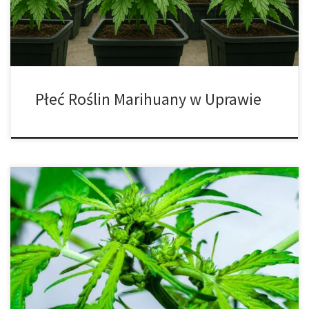
żywicy i składników aktywnych. Z kolei rośliny męskie produkują
jedynie […]
Płeć Roślin Marihuany w Uprawie
Czym są rośliny hermafrodyczne i co powinieneś zrobić, gdy
zauważysz hermafrodytę w swojej przestrzeni do uprawy?
Uprawa nasion marihuany może być trudna, czasami nie masz
sprzyjającego klimatu i Twoja roślina zaczyna wypuszczać pąki i
woreczki pyłkowe. Co to właściwie oznacza i jak je prawidłowo
rozpoznać? Czym są rośliny hermafrodyczne? Rośliny […]