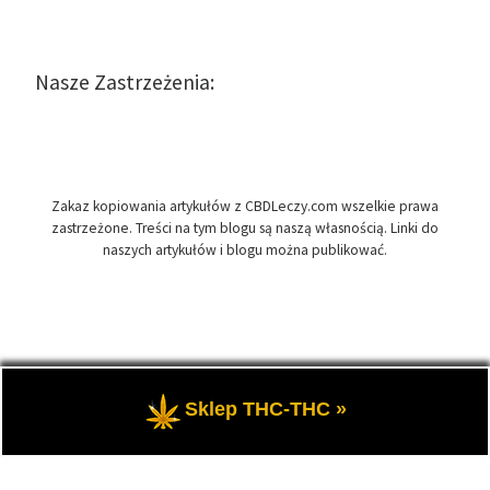
Nasze Zastrzeżenia:
Zakaz kopiowania artykułów z CBDLeczy.com wszelkie prawa
zastrzeżone. Treści na tym blogu są naszą własnością. Linki do
naszych artykułów i blogu można publikować.
© 2026
CBDLeczy.com
– Wszelkie prawa zastrzeżone
- Medyczna
Sklep THC-THC »
marihuana i olej CBD-RSO w medycynie.