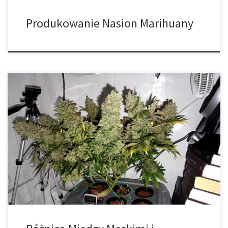
Produkowanie Nasion Marihuany
Różnica między męskimi i żeńskimi roślinami marihuany. Czy
wiesz, że rośliny marihuany posiadają odrębną płeć i mogą być
męskie lub żeńskie? Najważniejsza różnica między męskimi i
żeńskimi roślinami cannabis polega na tym, że tylko żeńskie rośliny
wytwarzają pąki. Zebrane, wysuszone i utwardzone kwiaty
żeńskie to pąki, które palimy! Jak rozmnażają […]