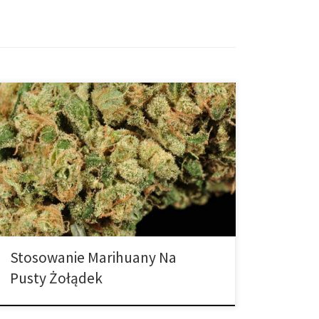
Czy spożywanie marihuany na pusty żołądek sprawia,
że doświadczany przez ciebie haj jest mocniejszy?
Czy odczuwasz silniejsze działanie marihuany, jeśli
spożywasz ją na pusty żołądek? Jest to
prawdopodobnie pytanie, które większość zadawała
na temat niezliczonych produktów spożywczych,
napojów i wielu innych rzeczy, które spożywamy w
naszym życiu. Często zastanawiamy się, […]
Stosowanie Marihuany Na
Pusty Żołądek