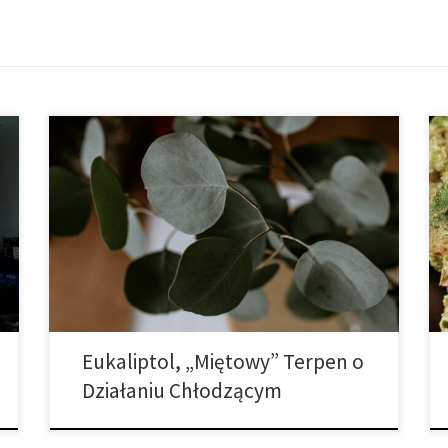
Wraz z rozwojem i zmianami w branży legalnej
marihuany w ciągu ostatnich dwóch lat, lepiej
zrozumieliśmy, jak i dlaczego marihuana medyczna
działa tak, jak działa na tak wielu pacjentów.
Naukowcy rozwinęli znacznie lepsze zrozumienie
terpenów w badaniach i nauce. Te naturalnie
pozyskiwane związki mają unikalne działanie i
uzupełniają produkt z […]
Eukaliptol, „Miętowy” Terpen o
Działaniu Chłodzącym