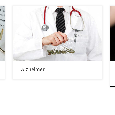
Medyczna marihuana zmniejsza efekty choroby
Alzheimera i zapewnia ulgę osobom cierpiącym na tę
chorobę. Według Alzheimer’s Association, ponad pięć
Amerykanów żyje z tą chorobą i jest to szósta główna
przyczyna śmierci w tym kraju. Osoby cierpiące na tę
chorobę doświadczają tak zwanego zamętu
umysłowego, trudności w myśleniu i rozumienie,
wahań […]
Alzheimer