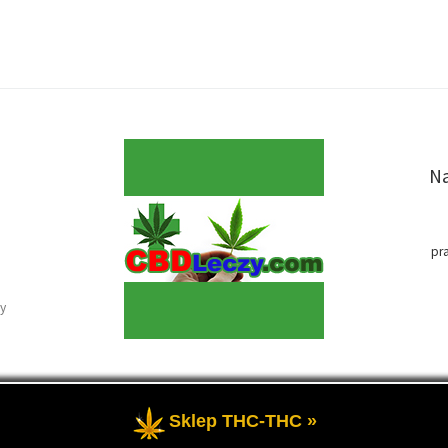
Na
pr
y
Sklep THC-THC »
e
- Medyczna marihuana i olej CBD-RSO w medycynie.