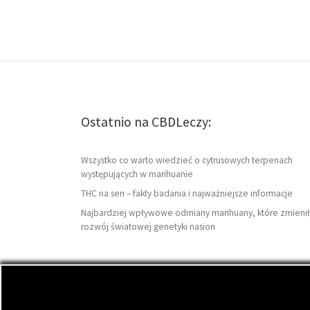
Ostatnio na CBDLeczy:
Wszystko co warto wiedzieć o cytrusowych terpenach
występujących w marihuanie
THC na sen – fakty badania i najważniejsze informacje
Najbardziej wpływowe odmiany marihuany, które zmienił
rozwój światowej genetyki nasion
© 2026
CBDLeczy.com
– Wszelkie prawa zastrzeżon