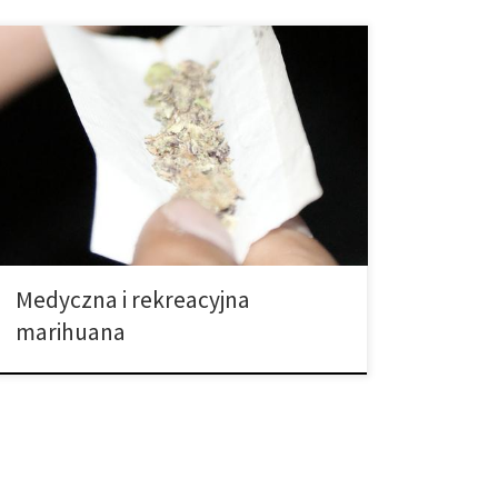
Marihuana może być zarówno lekiem jak i
rekreacyjnym narkotykiem, ale oddzielenie jednego
od drugiego nie jest wcale takie proste. Według
Światowej Organizacji Zdrowia, marihuana jest
najbardziej popularnym rekreacyjnym narkotykiem na
całym świecie. Jednakże, w przeciwieństwie do wielu
innych narkotyków, marihuana jest również szeroko
stosowana jako lek. Fakt ten, wraz ze […]
Medyczna i rekreacyjna
marihuana