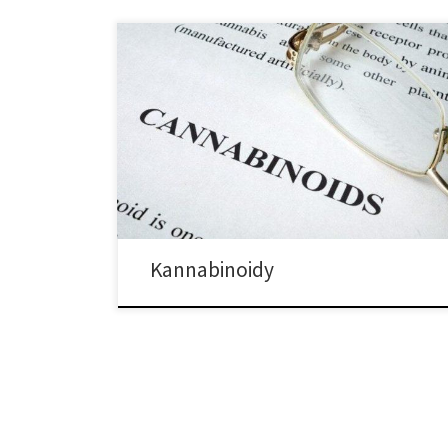
Aby zrozumieć skutki marihuany, musimy zrozumieć z
czego ona się konkretnie składa. Marihuana sama w
sobie jest tylko rośliną. To kannabinoidy sprawiają, że
jest ona magiczna. Kannabinoidy są związkami
aktywnymi w marihuany – dwa główne kannabinoidy
to tetrahydrokannabinol (THC) oraz kannabidiol (CBD).
Te kannabinoidy współdziałają z różnymi receptorami
endokannabinoidowymi w […]
Kannabinoidy