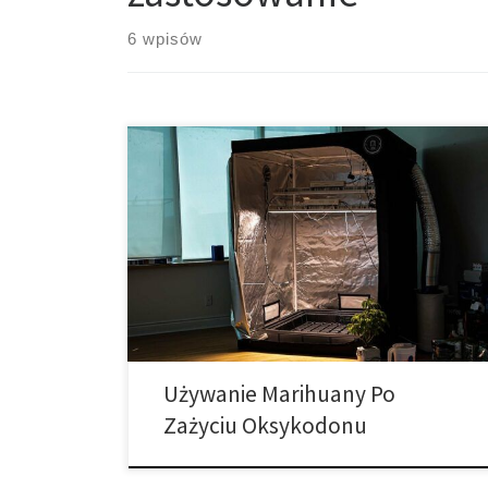
6 wpisów
Czy można używać marihuany po zażyciu oksykodonu?
Przyjmowanie marihuany z opioidami na receptę,
takimi jak oksykodon, może prowadzić do
niebezpiecznych skutków ubocznych i generalnie nie
jest zalecane. Zarówno marihuana, jak i oksykodon są
stosowane w leczeniu bólu, ale oksykodon jest
znacznie bardziej uzależniający i niesie ze sobą
ryzyko poważniejszych skutków […]
Używanie Marihuany Po
Zażyciu Oksykodonu