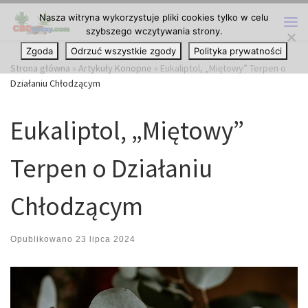
Nasza witryna wykorzystuje pliki cookies tylko w celu
Przejdź do treści
szybszego wczytywania strony.
Me
Zgoda
Odrzuć wszystkie zgody
Polityka prywatności
Strona główna
»
Artykuły Konopne
»
Eukaliptol, „Miętowy” Terpen o
Działaniu Chłodzącym
Eukaliptol, „Miętowy”
Terpen o Działaniu
Chłodzącym
Opublikowano
23 lipca 2024