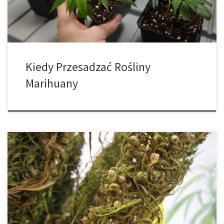
małą ilością miejsca na korzenie nigdy nie […]
Kiedy Przesadzać Rośliny
Marihuany
Allelopatia to naturalnie występujące zjawisko, w którym pewne
związki biochemiczne wytwarzane przez organizm mają
bezpośredni wpływ na wzrost lub rozwój innych organizmów.
Działanie tych związków może być pozytywne, promując rozwój
innych organizmów (pozytywna allelopatia) lub negatywne,
powodując szereg szkodliwych skutków dla niektórych (lub
wszystkich) organizmów znajdujących się w pobliżu (negatywna