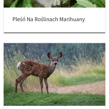
Pleśń Na Roślinach Marihuany
Jak chronić uprawę konopi guerilla przed dzikimi zwierzętami?
Hodowcy konopi Guerrilla są narażeni na wyzwania ze wszystkich
stron. Jeśli nie chodzi o zmartwienie kogoś, kto odkryje jego
sekretną działkę, to istnieje niebezpieczeństwo utraty plonów
przez którekolwiek z różnych szkodników i patogenów, z którymi
musi sobie poradzić każdy hodowca konopi, ale […]