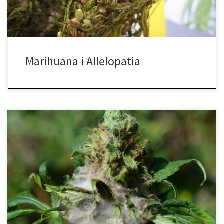
[…]
Marihuana i Allelopatia
Jeśli chcesz mieć płynny cykl wzrostu i brak bólów głowy,
koniecznie zrób wszystko, co w Twojej mocy, aby uniknąć
spleśniałej marihuany. Od sprawdzania i dostosowywania
warunków uprawy po stosowanie środków grzybobójczych w
celach profilaktycznych. Pleśń może wystąpić podczas wegetacji,
kwitnienia, a nawet po zbiorach, powodując, że pąki stają się
niebezpieczne […]