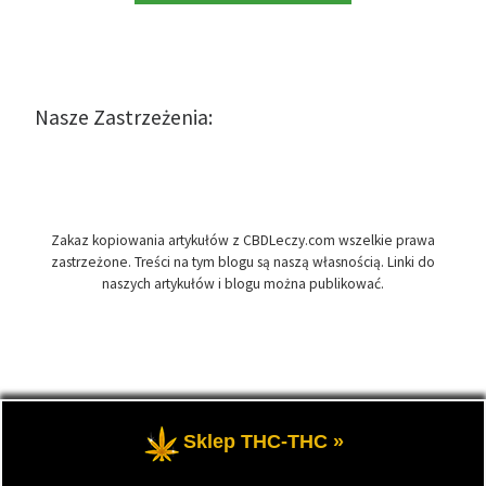
Nasze Zastrzeżenia:
Zakaz kopiowania artykułów z CBDLeczy.com wszelkie prawa
zastrzeżone. Treści na tym blogu są naszą własnością. Linki do
naszych artykułów i blogu można publikować.
© 2026
CBDLeczy.com
– Wszelkie prawa zastrzeżone
- Medyczna
Sklep THC-THC »
marihuana i olej CBD-RSO w medycynie.