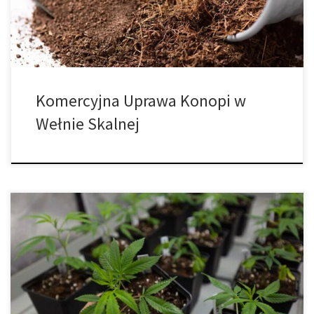
profesjonalistów na całym świecie. Poniżej znajdziesz
kompleksowy […]
Komercyjna Uprawa Konopi w
Wełnie Skalnej
Kiedy przesadzać rośliny marihuany i jak to zrobić? Niezależnie od
tego, czy chodzi o uprawę outdoor, czy indoor, przesadzanie
marihuany jest wrażliwym etapem w życiu roślin, które potrzebują
wystarczająco dużo miejsca, aby rozwinąć rozległy system
korzeniowy w celu osiągnięcia pełnego potencjału. Roślina z