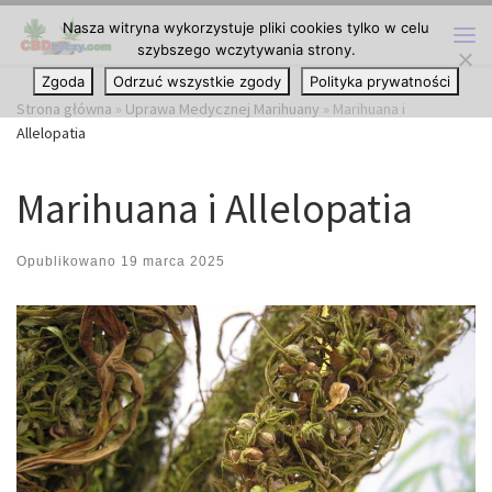
Nasza witryna wykorzystuje pliki cookies tylko w celu
Przejdź do treści
szybszego wczytywania strony.
Me
Zgoda
Odrzuć wszystkie zgody
Polityka prywatności
Strona główna
»
Uprawa Medycznej Marihuany
»
Marihuana i
Allelopatia
Marihuana i Allelopatia
Opublikowano
19 marca 2025