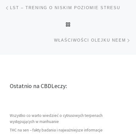
Nawigacja wpisu
Poprzedni wpis
LST – TRENING O NISKIM POZIOMIE STRESU
POWRÓT DO LISTY POS
Na
WŁAŚCIWOŚCI OLEJKU NEEM
Ostatnio na CBDLeczy:
Wszystko co warto wiedzieć o cytrusowych terpenach
występujących w marihuanie
THC na sen – fakty badania i najważniejsze informacje