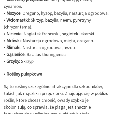
cynamon.
• Mszyce:
Oregano, hyzop, bazylia, nasturcja ogrodowa.
• Wciornastki:
Skrzyp, bazylia, neem, pyretryny
(chryzantema).
• Nicienie:
Nagietek francuski, nagietek lekarski.
• Mrówki:
Nasturcja ogrodowa, mięta, oregano.
• Ślimaki:
Nasturcja ogrodowa, hyzop.
• Gąsienice:
Bacillus thuringiensis.
• Grzyby:
Skrzyp.
• Rośliny pułapkowe
Są to rośliny szczególnie atrakcyjne dla szkodników,
takich jak mączliki i przędziorki. Znajdując się w pobliżu
roślin, które chcesz chronić, owady szybko je
skolonizują, co sprawia, że plaga jest znacznie
łatwiejsza do wyeliminowania, niż gdyby była