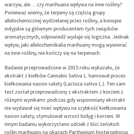
warzyw, ale… czy marihuana wpływa na inne rośliny?
Ponieważ wiemy, że terpeny są częścią grupy
allelochemicznej wydzielanej przez rośliny, a konopie
indyjskie są głównym producentem tych związków
aromatycznych, odpowiedź wydaje się logiczna. Jednak
wpływ, jaki allelochemikalia marihuany mogą wywierać
na inne rośliny, nie kończy się na terpenach.
Badanie przeprowadzone w 2015 roku wykazało, że
ekstrakt z kiełków Cannabis Sativa L. hamował proces
kiełkowania nasion sałaty (Lactuca sativa L.). Ten sam
test został przeprowadzony z ekstraktem z korzeni z
różnymi wynikami: podczas gdy wspomniany ekstrakt
nie wydawał się mieć wpływu na szybkość kiełkowania
nasion sałaty, stymulował wzrost łodyg i korzeni. W
innym badaniu wykorzystano odciek z liści żeńskich
roślin marihuany na okazach Parthenium hysterophorus