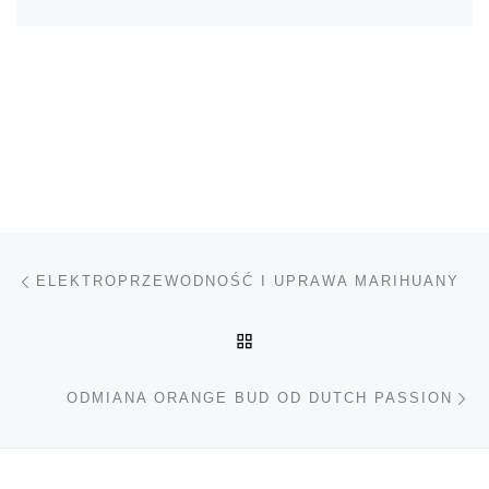
Nawigacja wpisu
Poprzedni wpis
ELEKTROPRZEWODNOŚĆ I UPRAWA MARIHUANY
POWRÓT DO LISTY POS
Na
ODMIANA ORANGE BUD OD DUTCH PASSION