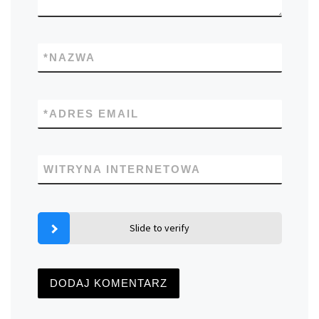
*
NAZWA
*
ADRES EMAIL
WITRYNA INTERNETOWA
Slide to verify