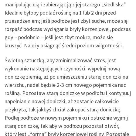
manipulując nią i zabierając ją z jej starego „siedliska”.
Idealnie byłoby podlać roślinę na 1 lub 2 dni przed
przesadzeniem; jeśli podłoże jest zbyt suche, może się
rozpaść podczas wyciągania bryły korzeniowej, podczas
gdy – podobnie – jeśli jest zbyt mokre, może się
kruszyć. Należy osiągnąć średni poziom wilgotności.
Świetną sztuczką, aby zminimalizować stres, jest
wykonanie następujących czynności: wypełnij nową
doniczkę ziemią, aż po umieszczeniu starej doniczki na
wierzchu, nadal będzie 2-3 cm nowego pojemnika nad
rośliną. Pozostaw starą doniczkę w podłożu i kontynuuj
napełnianie nowej doniczki, aż zostanie całkowicie
przykryta, tak jakbyś chciał zakopać starą doniczkę.
Podlej podłoże w nowym pojemniku i ostrożnie wyjmij
starą doniczkę, tak aby w podłożu pozostał otwór,
który jest „formą” bryły korzeniowej rośliny. Pozostaje