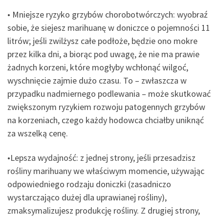
• Mniejsze ryzyko grzybów chorobotwórczych: wyobraź
sobie, że siejesz marihuanę w doniczce o pojemności 11
litrów; jeśli zwilżysz całe podłoże, będzie ono mokre
przez kilka dni, a biorąc pod uwagę, że nie ma prawie
żadnych korzeni, które mogłyby wchłonąć wilgoć,
wyschnięcie zajmie dużo czasu. To – zwłaszcza w
przypadku nadmiernego podlewania – może skutkować
zwiększonym ryzykiem rozwoju patogennych grzybów
na korzeniach, czego każdy hodowca chciałby uniknąć
za wszelką cenę.
•Lepsza wydajność: z jednej strony, jeśli przesadzisz
rośliny marihuany we właściwym momencie, używając
odpowiedniego rodzaju doniczki (zasadniczo
wystarczająco dużej dla uprawianej rośliny),
zmaksymalizujesz produkcję rośliny. Z drugiej strony,