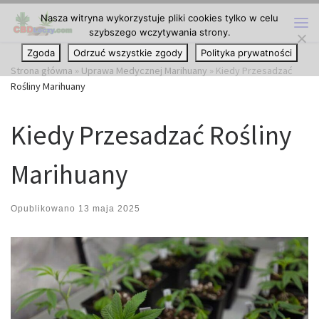
Nasza witryna wykorzystuje pliki cookies tylko w celu
Przejdź do treści
szybszego wczytywania strony.
Me
Zgoda
Odrzuć wszystkie zgody
Polityka prywatności
Strona główna
»
Uprawa Medycznej Marihuany
»
Kiedy Przesadzać
Rośliny Marihuany
Kiedy Przesadzać Rośliny
Marihuany
Opublikowano
13 maja 2025