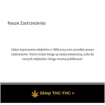
Nasze Zastrzeżenia:
Zakaz kopiowania artykułów z CBDLeczy.com wszelkie prawa
zastrzeżone. Treści na tym blogu są naszą własnością. Linki do
naszych artykułów i blogu można publikować.
© 2026
CBDLeczy.com
– Wszelkie prawa zastrzeżone
- Medyczna
Sklep THC-THC »
marihuana i olej CBD-RSO w medycynie.