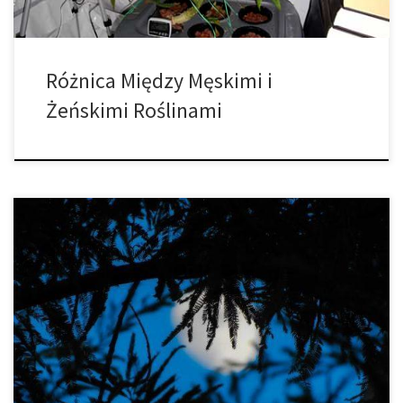
Różnica Między Męskimi i
Żeńskimi Roślinami
Konopie indyjskie były używane w rytuałach, medycynie,
przyjemności i zastosowaniach przemysłowych, takich jak papier,
tekstylia i liny od dosłownych tysiącleci, a ponieważ coraz więcej
krajów godzi się na legalizację marihuany do celów medycznych
oraz rekreacyjnych, rekiny branżowe tworzą coraz bardziej
innowacyjne technologie i produkty, które napędzają
dynamicznie rozwijający się rynek […]