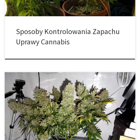
Sposoby Kontrolowania Zapachu
Uprawy Cannabis
Różnica między męskimi i żeńskimi roślinami marihuany. Czy
wiesz, że rośliny marihuany posiadają odrębną płeć i mogą być
męskie lub żeńskie? Najważniejsza różnica między męskimi i
żeńskimi roślinami cannabis polega na tym, że tylko żeńskie rośliny
wytwarzają pąki. Zebrane, wysuszone i utwardzone kwiaty
żeńskie to pąki, które palimy! Jak rozmnażają […]