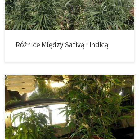
szczepu i […]
Różnice Między Sativą i Indicą
Sposoby kontrolowania zapachu uprawy cannabis w
pomieszczeniu przeznaczonym do uprawy. Kontrolowanie
zapachu konopi to najlepszy sposób na zachowanie tajemnicy
uprawy i uniknięcie skarg od natrętnych sąsiadów. Więc spójrzmy
prawdzie w oczy. Jak lepiej kontrolować zapach bez szkody dla
plonów? W dzisiejszym artykule zebraliśmy kilka przydatnych
metod. Następnie wszystko, co musisz […]