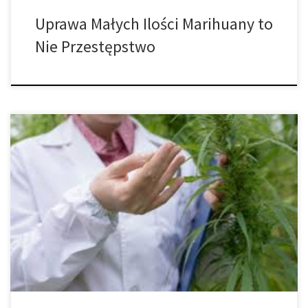
Uprawa Małych Ilości Marihuany to
Nie Przestępstwo
Jest wiele zadań, które towarzyszą osobom decydującym się na
uprawę cannabis. Jako hodowca musisz spełnić pewne
obowiązki, szczególnie jeśli chcesz bezproblemowo przejść
przez cały proces. Po pierwsze, jeśli chcesz być hodowcą,
pierwszą rzeczą, którą musisz zrobić jest sprawdzenie prawa.
Najbardziej podstawowe zadanie jakie musisz wykonać to
sprawdzenie, czy uprawa marihuany […]