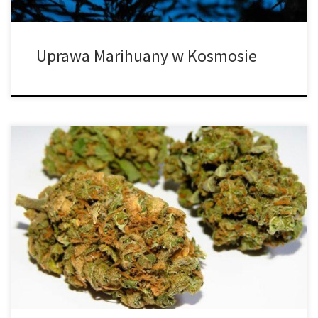
Uprawa Marihuany w Kosmosie
Sąd Najwyższy we Włoszech mówi, że uprawa małych ilości
marihuany w domu to nie jest przestępstwo. Projekt dodaje
Włochy do niewielkiej liczby krajów, w których uprawa marihuany
na małą skalę do użytku osobistego jest dozwolona. Uprawa
niewielkich ilości marihuany w domu do użytku prywatnego nie
jest przestępstwem, orzekł najwyższy sąd […]