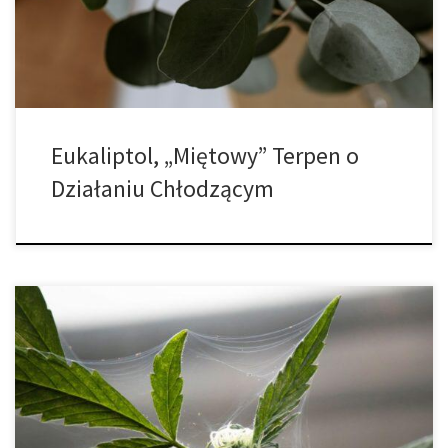
terpenów w badaniach i nauce. Te naturalnie pozyskiwane
związki mają unikalne działanie i uzupełniają produkt z […]
Eukaliptol, „Miętowy” Terpen o
Działaniu Chłodzącym
Maksymalizacja efektów terpenów – temperatura ma znaczenie.
Kwiaty cannabis zawierają setki związków chemicznych, w tym
kannabinoidy i terpeny. Terpeny to pachnące cząsteczki
odpowiedzialne za smak oraz aromat cannabis.Oprócz
nadawania smaku marihuanie, przyczyniają się również do jej