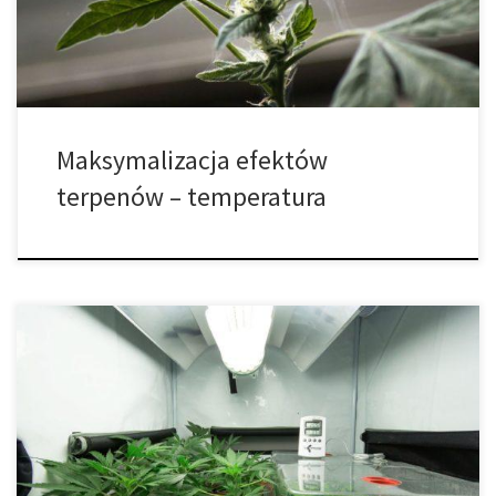
działania na organizm, zarówno indywidualnie, jak i w połączeniu
z kannabinoidami. Większość zaleceń dotyczących […]
Maksymalizacja efektów
terpenów – temperatura
Czy Twój ulubiony zapach może pomóc Ci znaleźć ulubioną
odmianę marihuany? Nie tak daleko za nagłówkami reklamującymi
cud, jakim jest CBD, znajdują się terpeny, które również cieszą się
ogromnym zainteresowaniem. Terpeny, dla niewtajemniczonych,
to te cudowne małe związki cannabis, które nadają każdej
odmianie wyraźny smak i aromat (przyjemny lub niekoniecznie