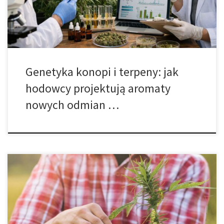
czyli naturalne związki aromatyczne odpowiedzialne za zapach,
[…]
Genetyka konopi i terpeny: jak
hodowcy projektują aromaty
nowych odmian …
Nie byłoby błędem myśleć o linalolu jako o esencji lawendy. To on
sprawia, że ​​lawenda jest tak relaksująca, ale to nie wszystko.
Występuje również w marihuanie, przynosząc Ci unikalny
aromatyczny urok i potencjalne korzyści zdrowotne. Czym więc