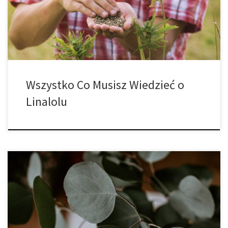
jest i co sprawia, że ​​jest tak cenny w odmianach marihuany? Linalol
to […]
Wszystko Co Musisz Wiedzieć o
Linalolu
Wraz z rozwojem i zmianami w branży legalnej marihuany w ciągu
ostatnich dwóch lat, lepiej zrozumieliśmy, jak i dlaczego
marihuana medyczna działa tak, jak działa na tak wielu
pacjentów. Naukowcy rozwinęli znacznie lepsze zrozumienie