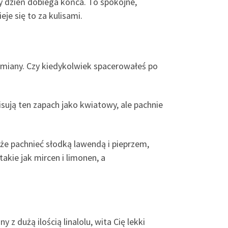
dy dzień dobiega końca. To spokojne,
je się to za kulisami.
dmiany. Czy kiedykolwiek spacerowałeś po
sują ten zapach jako kwiatowy, ale pachnie
e pachnieć słodką lawendą i pieprzem,
akie jak mircen i limonen, a
 dużą ilością linalolu, wita Cię lekki