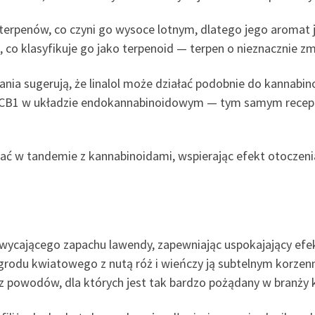
 terpenów, co czyni go wysoce lotnym, dlatego jego aromat j
e, co klasyfikuje go jako terpenoid — terpen o nieznaczni
adania sugerują, że linalol może działać podobnie do kanna
rem CB1 w układzie endokannabinoidowym — tym samym recep
ałać w tandemie z kannabinoidami, wspierając efekt otoczen
wycającego zapachu lawendy, zapewniając uspokajający efek
ogrodu kwiatowego z nutą róż i wieńczy ją subtelnym korzen
z powodów, dla których jest tak bardzo pożądany w branży 