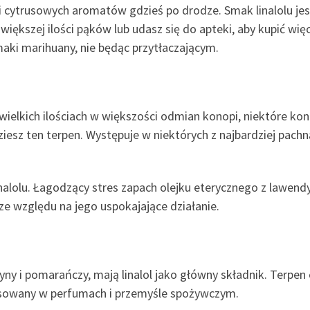
cytrusowych aromatów gdzieś po drodze. Smak linalolu jest
iększej ilości pąków lub udasz się do apteki, aby kupić wię
smaki marihuany, nie będąc przytłaczającym.
ewielkich ilościach w większości odmian konopi, niektóre k
dziesz ten terpen. Występuje w niektórych z najbardziej pachn
nalolu. Łagodzący stres zapach olejku eterycznego z lawend
ze względu na jego uspokajające działanie.
ny i pomarańczy, mają linalol jako główny składnik. Terpe
osowany w perfumach i przemyśle spożywczym.