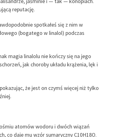
lisandrze, jaśminie i — tak — konopiach.
jącą reputację.
Prawdopodobnie spotkałeś się z nim w
ndowego (bogatego w linalol) podczas
ak magia linalolu nie kończy się na jego
chorzeń, jak choroby układu krążenia, lęk i
kazując, że jest on czymś więcej niż tylko
niej.
a, ośmiu atomów wodoru i dwóch wiązań
wych, co daje mu wzór sumaryczny C10H18O.