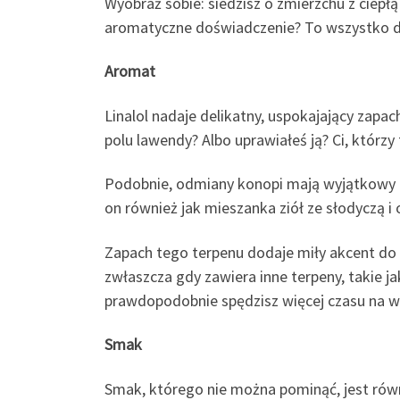
Wyobraź sobie: siedzisz o zmierzchu z ciepłą
aromatyczne doświadczenie? To wszystko dzięk
Aromat
Linalol nadaje delikatny, uspokajający zap
polu lawendy? Albo uprawiałeś ją? Ci, którzy
Podobnie, odmiany konopi mają wyjątkowy ko
on również jak mieszanka ziół ze słodyczą i 
Zapach tego terpenu dodaje miły akcent do
zwłaszcza gdy zawiera inne terpeny, takie ja
prawdopodobnie spędzisz więcej czasu na wąc
Smak
Smak, którego nie można pominąć, jest równi