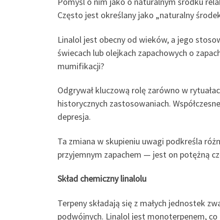
Pomyśl o nim jako o naturalnym środku rela
Często jest określany jako „naturalny środ
Linalol jest obecny od wieków, a jego stoso
świecach lub olejkach zapachowych o zapach
mumifikacji?
Odgrywał kluczową rolę zarówno w rytuałach 
historycznych zastosowaniach. Współczesne b
depresja.
Ta zmiana w skupieniu uwagi podkreśla różn
przyjemnym zapachem — jest on potężną częś
Skład chemiczny linalolu
Terpeny składają się z małych jednostek z
podwójnych. Linalol jest monoterpenem, co 