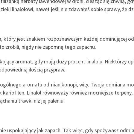
 filiżanką herbaty lawendowej w dłoni, ciesząc się chwilą, g
i linalolowi, nawet jeśli nie zdawałeś sobie sprawy, że dzie
ach, który jest znakiem rozpoznawczym każdej dominującej o
 to zrobili, nigdy nie zapomną tego zapachu.
jący aromat, gdy mają duży procent linalolu. Niektórzy opi
odpowiednią ilością przypraw.
 ogólnego aromatu odmian konopi, więc Twoja odmiana moż
k kariofilen. Linalol równoważy również mocniejsze terpeny, t
haniu trawki niż jej paleniu.
e uspokajający jak zapach. Tak więc, gdy spożywasz odmiany z