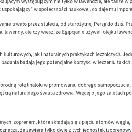
ksującym występującym nie tylko w lawendzie, ale także w pa
ek uspokajający” w społeczności naukowej, co daje mu imponu
wanie trwało przez stulecia, od starożytnej Persji do dziś. 
u lawendy, ale czy wiesz, że Egipcjanie używali olejku lawe
kulturowych, jak i naturalnych praktykach leczniczych. Jedn
adania badają jego potencjalne korzyści w leczeniu takich s
orodną rolę linalolu w promowaniu dobrego samopoczucia, po
cią naturalnego świata zdrowia. Więcej o jego zaletach póź
wanych izoprenem, które składają się z pięciu atomów węgl
oznacza, że ​​zawiera tylko dwie z tych jednostek izopreno