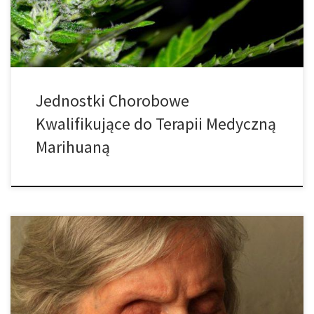
skuteczną i niedrogą alternatywę dla wielu silnie uzależniających,
nieskutecznych i […]
Jednostki Chorobowe
Kwalifikujące do Terapii Medyczną
Marihuaną
Z 31 stanami ( (plus Gaun, Potranco, i Washington DC) uznającymi
medyczna marihuanę jej zastosowanie staję się coraz
powszechniejsze. Marihuana wykazuje duży potencjał jako
leczenie różnych objawów i dolegliwości. Ostatnie badania