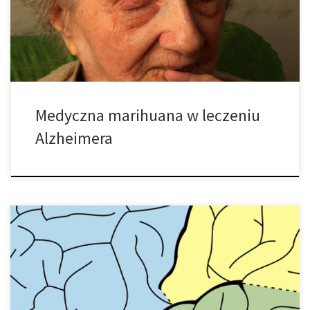
wykazują, że dzięki marihuanie zatrzymany może zostać również
Alzheimer. Mówiąc to, marihuana i ekstrakty z cannabis są nadal
stosunkowo […]
Medyczna marihuana w leczeniu
Alzheimera
Nowe wytyczne z American Academy of Neurology wspierają
medyczną marihuanę jako opcję leczenia dla pacjentów z SM.
Opublikowane w poprzednim miesiącu wytyczne w czasopiśmie
Neurology, obejmują szeroki zakres leków komplementarnych i
alternatywnych zwykle używanych, gdy konwencjonalne metody