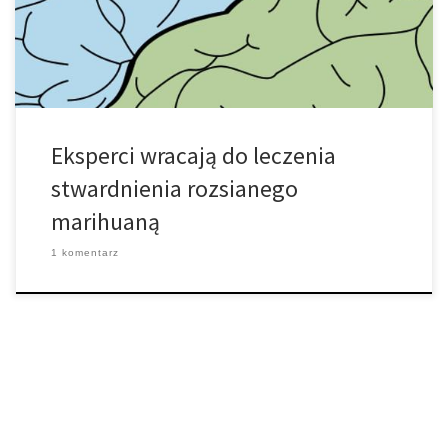
leczenia zawodzą. Wśród tych nielicznych, które wydają się
działać, jak twierdzą autorzy – […]
Eksperci wracają do leczenia
stwardnienia rozsianego
marihuaną
1 komentarz