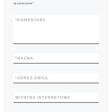
są oznaczone
*
*
KOMENTARZ
*
NAZWA
*
ADRES EMAIL
WITRYNA INTERNETOWA