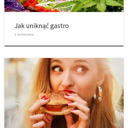
Jak uniknąć gastro
1 komentarz
Każdy kiedyś zadał sobie to pytanie, czy cannabis naprawdę
wpływa na apetyt? Bez względu na to, czy starasz się dbać o
swoją sylwetkę, czy po prostu jesteś ciekawy odpowiedzi – warto
ją znać. Więc, czy cannabis wpływa na apetyt? Kiedy stosujesz
marihuanę, czujesz to. Nie ze względu na to, jak […]