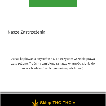
Nasze Zastrzeżenia:
Zakaz kopiowania artykułów z CBDLeczy.com wszelkie prawa
zastrzeżone. Treści na tym blogu są naszą własnością. Linki do
naszych artykułów i blogu można publikować.
© 2026
CBDLeczy.com
– Wszelkie prawa zastrzeżone
- Medyczna
Sklep THC-THC »
marihuana i olej CBD-RSO w medycynie.