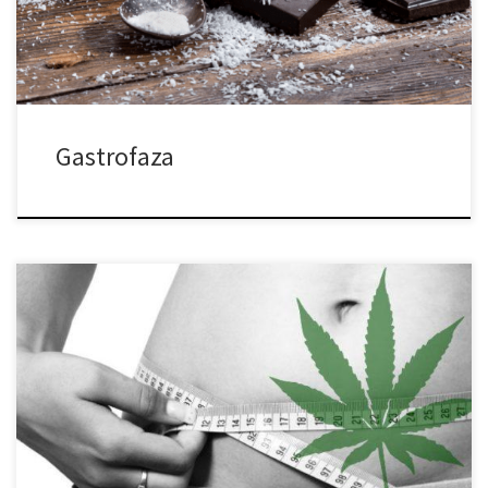
zaspokoić swój głód dzięki zdrowszym opcjom, które wciąż
smakują świetnie. […]
Gastrofaza
Uwaga, regularni użytkownicy marihuany: według niedawno
opublikowanych badań, bardzo prawdopodobne jest, że
posiadasz niższy wskaźnik masy ciała (BMI) lub mniej
prawdopodobnie cierpieć będzie na nadwagę lub otyłość. Zaraz,
zaraz… a co z gastrofazą? Wiele osób, które palą marihuanę,
zauważyli że powoduje ona wzmożony apetyt. Badanie
przeprowadzone przez naukowców z Yale […]