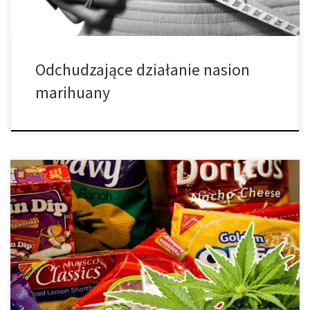
Odchudzające działanie nasion
marihuany
Oczywiście można stosować marihuanę i nie rzucać się na
jedzenie. Istnieje kilka strategii, które możesz zastosować, aby
upewnić się, że gastro nie doprowadzi cię do żadnych problemów
zdrowotnych. Oto parę sugestii: • wybieraj zdrowe przekąski Kiedy
marihuana powoduje, że masz ochotę na przekąski, upewnij się,
że pod ręką masz tylko […]