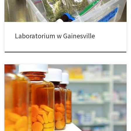
laboratorium. Główna […]
Laboratorium w Gainesville
Niedawne badania przeprowadzone na dorosłych bliźniętach
sugerują, że stosowanie konopi w jakimkolwiek wieku nie ma
wpływu na inteligencję. Badanie, w których jedno z bliźniąt
stosowało konopie przez dłuższy czas, a drugie wcale,
przeprowadzone przez Narodową Akademię Nauki w USA
stwierdziło, że konopia nie ma negatywnego wpływu na
inteligencję, w tym […]