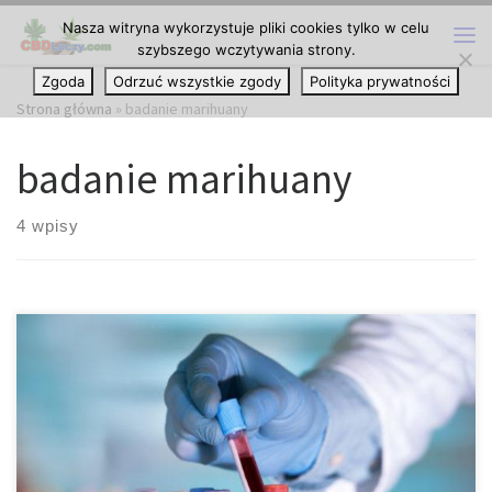
Nasza witryna wykorzystuje pliki cookies tylko w celu
Przejdź do treści
szybszego wczytywania strony.
Me
Zgoda
Odrzuć wszystkie zgody
Polityka prywatności
Strona główna
»
badanie marihuany
badanie marihuany
4 wpisy
Badanie sugeruje, że marihuana może złagodzić objawy
zaburzeń obsesyjno-kompulsywnych. Według nowego badania
przeprowadzonego w tym miesiącu, wdychanie marihuany może
przynieść tymczasową ulgę w objawach zaburzeń obsesyjno-
kompulsywnych. Badanie, przeprowadzone przez naukowców z
Washington State University i opublikowane w Journal of Affective