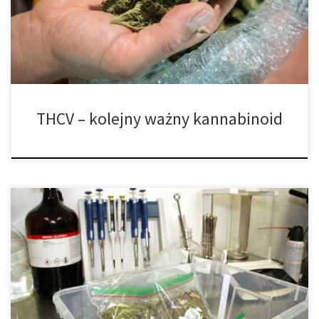
większość konsumentów marihuany już poznała i pokochała; jak
również i na kannabidiolu (CBD); to jednak kannabinoidy takie jak
[…]
THCV – kolejny ważny kannabinoid
Planowane jest otworzenie laboratorium testującego cannabis w
Gainesville. Gainesville wkrótce stanie się domem pierwszego na
Florydzie ośrodka testującego marihuanę. EVIO Labs Florida,
Gainesville, laboratorium znajdujące się w budowie w północnym
Gainesville, na zachód od Main Street, zostanie otwarte w
kwietniu lub w maju, powiedział Ryan Hurley, kierownik biura