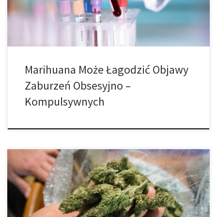
Disorders sugeruje, że medyczna marihuana może służyć jako
realne leczenie […]
Marihuana Może Łagodzić Objawy
Zaburzeń Obsesyjno –
Kompulsywnych
Rok 2019 może zostać zapamiętany jako rok, w którym mniejsze
kannabinoidy pojawiły się na scenie cannabis. Mimo iż, prawdą
jest, że rynek cannabis głównie koncentruje się na
tetrahydrokannabinolu (THC), odurzającym kannabinoidzie, który