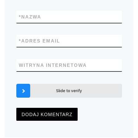
*
NAZWA
*
ADRES EMAIL
WITRYNA INTERNETOWA
Slide to verify