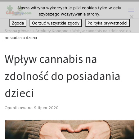
Nasza witryna wykorzystuje pliki cookies tylko w celu
Przejdź do treści
szybszego wczytywania strony.
Me
Zgoda
Odrzuć wszystkie zgody
Polityka prywatności
Strona główna
»
Artykuły Konopne
»
Wpływ cannabis na zdolność do
posiadania dzieci
Wpływ cannabis na
zdolność do posiadania
dzieci
Opublikowano
9 lipca 2020