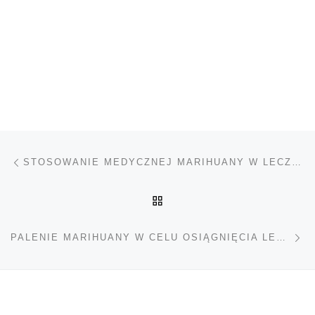
Nawigacja wpisu
Poprzedni wpis
STOSOWANIE MEDYCZNEJ MARIHUANY W LECZENIU DEPRESJI
POWRÓT DO LISTY POS
Na
PALENIE MARIHUANY W CELU OSIĄGNIĘCIA LEPSZEGO ZDROWIA