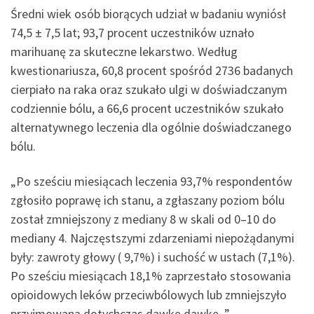
Średni wiek osób biorących udział w badaniu wyniósł
74,5 ± 7,5 lat; 93,7 procent uczestników uznało
marihuanę za skuteczne lekarstwo. Według
kwestionariusza, 60,8 procent spośród 2736 badanych
cierpiało na raka oraz szukało ulgi w doświadczanym
codziennie bólu, a 66,6 procent uczestników szukało
alternatywnego leczenia dla ogólnie doświadczanego
bólu.
„Po sześciu miesiącach leczenia 93,7% respondentów
zgłosiło poprawę ich stanu, a zgłaszany poziom bólu
został zmniejszony z mediany 8 w skali od 0–10 do
mediany 4. Najczęstszymi zdarzeniami niepożądanymi
były: zawroty głowy ( 9,7%) i suchość w ustach (7,1%).
Po sześciu miesiącach 18,1% zaprzestało stosowania
opioidowych leków przeciwbólowych lub zmniejszyło
przyjmowaną dotychczas dawkę dawkę. ”