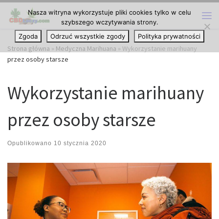
Nasza witryna wykorzystuje pliki cookies tylko w celu
Przejdź do treści
szybszego wczytywania strony.
Me
Zgoda
Odrzuć wszystkie zgody
Polityka prywatności
Strona główna
»
Medyczna Marihuana
»
Wykorzystanie marihuany
przez osoby starsze
Wykorzystanie marihuany
przez osoby starsze
Opublikowano
10 stycznia 2020