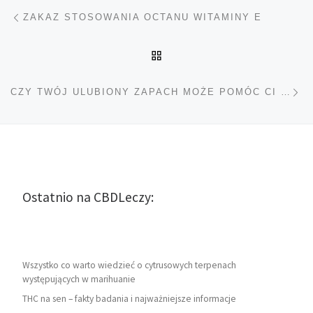
Nawigacja wpisu
Poprzedni wpis
ZAKAZ STOSOWANIA OCTANU WITAMINY E
POWRÓT DO LISTY POS
Na
CZY TWÓJ ULUBIONY ZAPACH MOŻE POMÓC CI ZNALEŹĆ ULUBIONĄ ODMIANĘ?
Ostatnio na CBDLeczy:
Wszystko co warto wiedzieć o cytrusowych terpenach
występujących w marihuanie
THC na sen – fakty badania i najważniejsze informacje